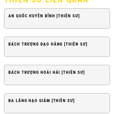
AN QUỐC HUYỀN ĐĨNH [THIỀN SƯ]
BÁCH TRƯỢNG ĐẠO HẰNG [THIỀN SƯ]
BÁCH TRƯỢNG HOÀI HẢI [THIỀN SƯ]
BA LĂNG HẠO GIÁM [THIỀN SƯ]