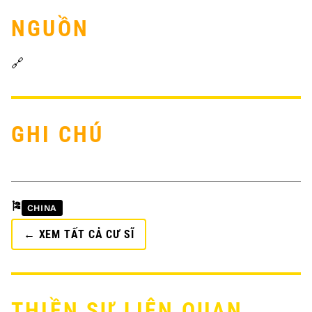
NGUỒN
🔗
GHI CHÚ
🎏
CHINA
← XEM TẤT CẢ CƯ SĨ
THIỀN SƯ LIÊN QUAN