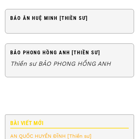
BÁO ÂN HUỆ MINH [THIỀN SƯ]
BẢO PHONG HỒNG ANH [THIỀN SƯ]
Thiền sư BẢO PHONG HỒNG ANH
BÀI VIẾT MỚI
AN QUỐC HUYỀN ĐĨNH [Thiền sư]