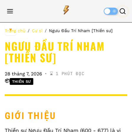
Dark
Mode
▼
Trang chủ
Cư sĩ
Ngưu Đầu Trí Nham [Thiền sư]
NGƯU ĐẦU TRÍ NHAM
[THIỀN SƯ]
⌛️ 1 PHÚT ĐỌC
28 tháng 7, 2026
📦
THIỀN SƯ
GIỚI THIỆU
Thiền sư Ngưu Đầu Trí Nham (600 - 677) là vị