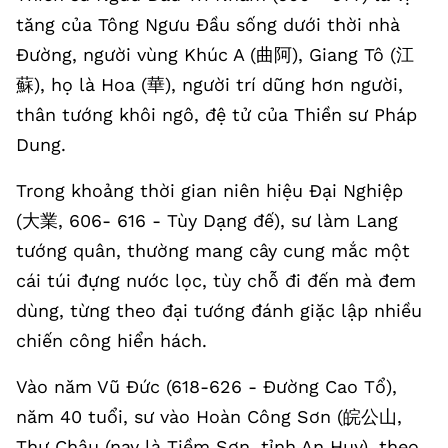
tăng của Tông Ngưu Đầu sống dưới thời nhà
Đường, người vùng Khúc A (曲阿), Giang Tô (江
蘇), họ là Hoa (華), người trí dũng hơn người,
thân tướng khôi ngô, đệ tử của Thiền sư Pháp
Dung.
Trong khoảng thời gian niên hiệu Đại Nghiệp
(大業, 606- 616 - Tùy Dạng đế), sư làm Lang
tướng quân, thường mang cây cung mắc một
cái túi đựng nước lọc, tùy chỗ đi đến mà đem
dùng, từng theo đại tướng đánh giặc lập nhiều
chiến công hiển hách.
Vào năm Vũ Đức (618-626 - Đường Cao Tổ),
năm 40 tuổi, sư vào Hoàn Công Sơn (皖公山,
Thư Châu (nay là Tiềm Sơn, tỉnh An Huy), theo