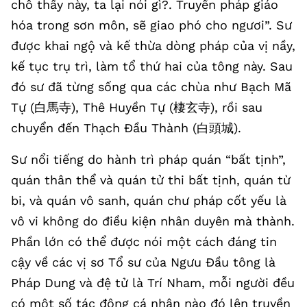
chỗ thấy này, ta lại nói gì?. Truyền pháp giáo
hóa trong sơn môn, sẽ giao phó cho ngươi”. Sư
được khai ngộ và kế thừa dòng pháp của vị nầy,
kế tục trụ trì, làm tổ thứ hai của tông này. Sau
đó sư đã từng sống qua các chùa như Bạch Mã
Tự (白馬寺), Thê Huyền Tự (棲玄寺), rồi sau
chuyển đến Thạch Đầu Thành (白頭城).
Sư nổi tiếng do hành trì pháp quán “bất tịnh”,
quán thân thể và quán tử thi bất tịnh, quán từ
bi, và quán vô sanh, quán chư pháp cốt yếu là
vô vi không do điều kiện nhân duyên mà thành.
Phần lớn có thể được nói một cách đáng tin
cậy về các vị sơ Tổ sư của Ngưu Đầu tông là
Pháp Dung và đệ tử là Trí Nham, mỗi người đều
có một số tác động cá nhân nào đó lên truyền