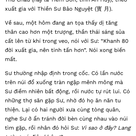
xuất gia với Thiền Sư Bảo Nguyệt (寳 月).
Về sau, một hôm đang an tọa thấy dị tăng
thân cao hơn một trượng, thần thái sáng sủa
cất lên từ khí trong veo, nói với Sư: “Khanh 80
đời xuất gia, nên tinh tấn hơn”. Nói xong biến
mất.
Sư thường nhập định trong cốc. Có lần nước
trên núi đổ xuống tràn ngập mênh mông mà
Sư điềm nhiên bất động, rồi nước tự rút lui. Có
những thợ săn gặp Sư, nhờ đó họ ăn năn tu
thiện. Lại có hai người xưa cùng tòng quân,
nghe Sư ở ẩn tránh đời bèn cùng nhau vào núi
tìm gặp, rồi nhân đó hỏi Sư:
Vì sao ở đây? Lang