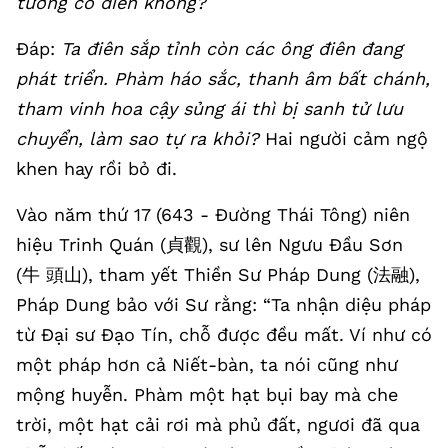
tướng có điên không?
Đáp:
Ta điên sắp tỉnh còn các ông điên đang
phát triển. Phàm háo sắc, thanh âm bất chánh,
tham vinh hoa cậy sủng ái thì bị sanh tử lưu
chuyển, làm sao tự ra khỏi?
Hai người cảm ngộ
khen hay rồi bỏ đi.
Vào năm thứ 17 (643 - Đường Thái Tông) niên
hiệu Trinh Quán (貞觀), sư lên Ngưu Đầu Sơn
(牛 頭山), tham yết Thiền Sư Pháp Dung (法融),
Pháp Dung bảo với Sư rằng: “Ta nhận diệu pháp
từ Đại sư Đạo Tín, chỗ được đều mất. Ví như có
một pháp hơn cả Niết-bàn, ta nói cũng như
mộng huyễn. Phàm một hạt bụi bay mà che
trời, một hạt cải rơi mà phủ đất, ngươi đã qua