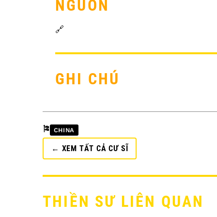
NGUỒN
🔗
GHI CHÚ
🎏
CHINA
← XEM TẤT CẢ CƯ SĨ
THIỀN SƯ LIÊN QUAN