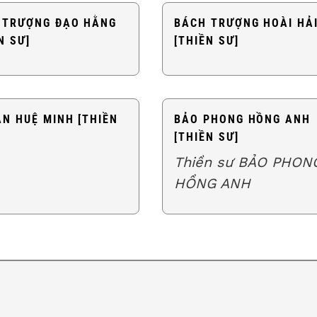
 TRƯỢNG ĐẠO HẰNG
BÁCH TRƯỢNG HOÀI HẢ
N SƯ]
[THIỀN SƯ]
ÂN HUỆ MINH [THIỀN
BẢO PHONG HỒNG ANH
[THIỀN SƯ]
Thiền sư BẢO PHON
HỒNG ANH