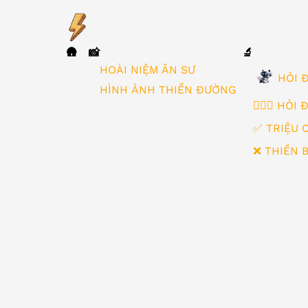
🛖
📸
🔬
▼
HOÀI NIỆM ÂN SƯ
HỎI Đ
HÌNH ẢNH THIỀN ĐƯỜNG
🙋🏻‍♂️ HỎI
✅ TRIỆU 
❌ THIỀN 