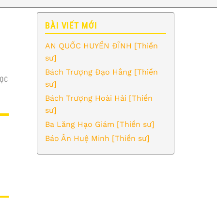
BÀI VIẾT MỚI
AN QUỐC HUYỀN ĐĨNH [Thiền
sư]
Bách Trượng Đạo Hằng [Thiền
ỌC
sư]
Bách Trượng Hoài Hải [Thiền
sư]
Ba Lăng Hạo Giám [Thiền sư]
Báo Ân Huệ Minh [Thiền sư]