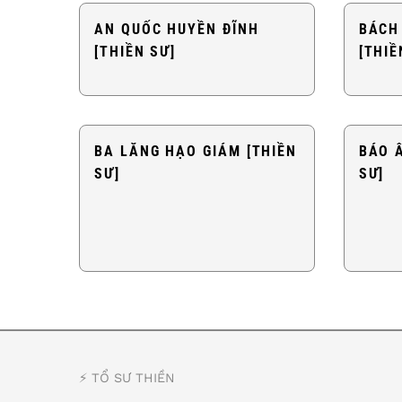
AN QUỐC HUYỀN ĐĨNH
BÁCH
[THIỀN SƯ]
[THIỀ
BA LĂNG HẠO GIÁM [THIỀN
BÁO 
SƯ]
SƯ]
⚡️ TỔ SƯ THIỀN