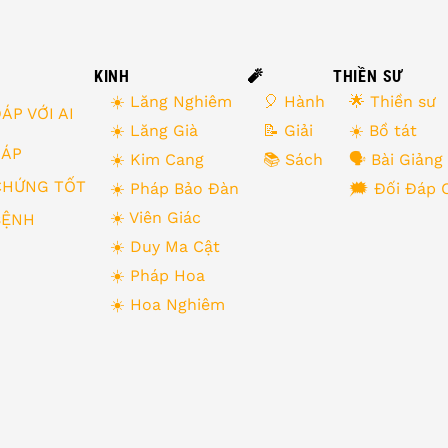
KINH
🧨
THIỀN SƯ
☀️ Lăng Nghiêm
🎈 Hành
🌟 Thiền sư
ÁP VỚI AI
☀️ Lăng Già
📝 Giải
☀️ Bồ tát
 ĐÁP
☀️ Kim Cang
📚 Sách
🗣 Bài Giảng
CHỨNG TỐT
☀️ Pháp Bảo Đàn
🗯 Đối Đáp 
☀️ Viên Giác
BỆNH
☀️ Duy Ma Cật
☀️ Pháp Hoa
☀️ Hoa Nghiêm