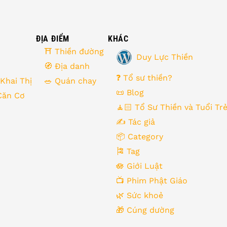
ĐỊA ĐIỂM
KHÁC
⛩ Thiền đường
Duy Lực Thiền
🧭 Địa danh
❓ Tổ sư thiền?
 Khai Thị
🥗 Quán chay
📜 Blog
Căn Cơ
🧘🏻 Tổ Sư Thiền và Tuổi Tr
✍️ Tác giả
📦 Category
🎏 Tag
🪷 Giới Luật
📺 Phim Phật Giáo
🌿️ Sức khoẻ
🎁️ Cúng dường