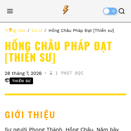
Dark
Mode
▼
Trang chủ
Cư sĩ
Hồng Châu Pháp Đạt [Thiền sư]
HỒNG CHÂU PHÁP ĐẠT
[THIỀN SƯ]
⌛️ 1 PHÚT ĐỌC
28 tháng 7, 2026
📦
THIỀN SƯ
GIỚI THIỆU
Sư người Phong Thành, Hồng Châu. Năm bảy