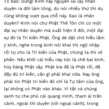
Tổ bảo: Dừng! Kinh này nguyên lai lấy nhân
duyên ra đời làm tông, dù nói nhiều thứ thí dụ
cũng không vượt qua chỗ này. Sao là nhân
duyên? Kinh nói chư Phật Thế Tôn chỉ có một
đại sự nhân duyên mà xuất hiện ở đời, một đại
sự đó là Tri kiến Phật. Ông dè dặt chớ hiểu lầm
ý kinh, nghe trong kinh nói khai thị ngộ nhập
rồi tự cho là Tri kiến của Phật, chúng ta thì vô
phần. Nếu khởi cái hiểu này tức là chê bai kinh,
hủy báng Phật vậy. Phật kia đã là Phật rồi, đã
đầy đủ tri kiến, cần gì phải khai nữa. Nay ông
phải tin Phật tri kiến đó chỉ là Tự tâm của ông,
lại không có Phật nào khác. Vì tất cả chúng
sanh tự che phủ cái quang minh, tham ái trần
cảnh, ngoài thì duyên (với ngoại cảnh), trong