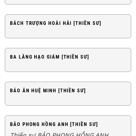
BÁCH TRƯỢNG HOÀI HẢI [THIỀN SƯ]
BA LĂNG HẠO GIÁM [THIỀN SƯ]
BÁO ÂN HUỆ MINH [THIỀN SƯ]
BẢO PHONG HỒNG ANH [THIỀN SƯ]
Thiền sư BẢO PHONG HỒNG ANH