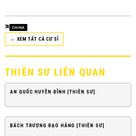
🎏
CHINA
← XEM TẤT CẢ CƯ SĨ
THIỀN SƯ LIÊN QUAN
AN QUỐC HUYỀN ĐĨNH [THIỀN SƯ]
BÁCH TRƯỢNG ĐẠO HẰNG [THIỀN SƯ]