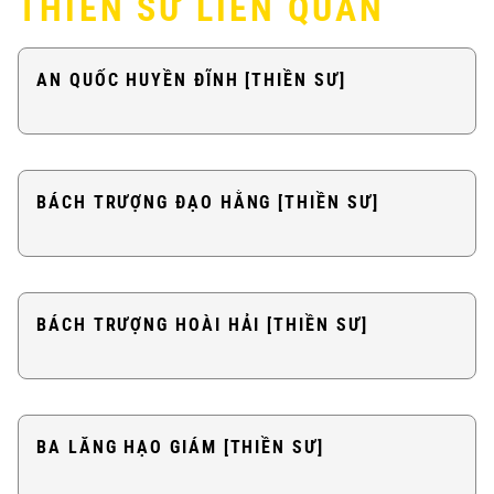
THIỀN SƯ LIÊN QUAN
AN QUỐC HUYỀN ĐĨNH [THIỀN SƯ]
BÁCH TRƯỢNG ĐẠO HẰNG [THIỀN SƯ]
BÁCH TRƯỢNG HOÀI HẢI [THIỀN SƯ]
BA LĂNG HẠO GIÁM [THIỀN SƯ]