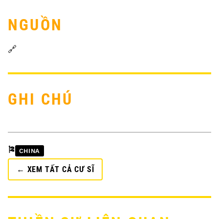
NGUỒN
🔗
GHI CHÚ
🎏
CHINA
← XEM TẤT CẢ CƯ SĨ