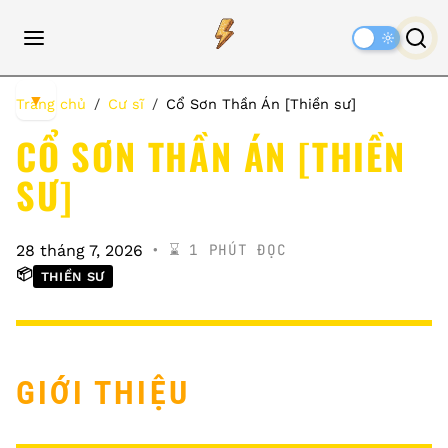
Dark
Mode
▼
Trang chủ
Cư sĩ
Cổ Sơn Thần Án [Thiền sư]
CỔ SƠN THẦN ÁN [THIỀN
SƯ]
⌛️ 1 PHÚT ĐỌC
28 tháng 7, 2026
📦
THIỀN SƯ
GIỚI THIỆU