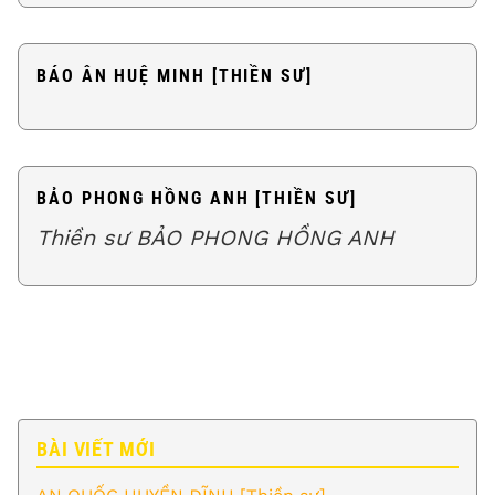
BÁO ÂN HUỆ MINH [THIỀN SƯ]
BẢO PHONG HỒNG ANH [THIỀN SƯ]
Thiền sư BẢO PHONG HỒNG ANH
BÀI VIẾT MỚI