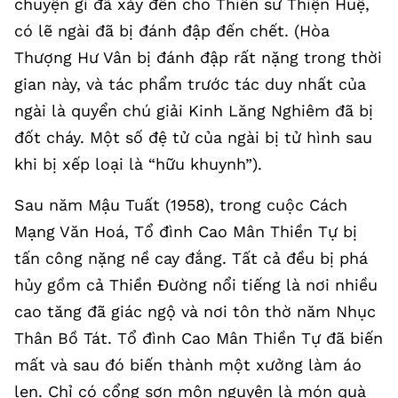
chuyện gì đã xảy đến cho Thiền sư Thiện Huệ,
có lẽ ngài đã bị đánh đập đến chết. (Hòa
Thượng Hư Vân bị đánh đập rất nặng trong thời
gian này, và tác phẩm trước tác duy nhất của
ngài là quyển chú giải Kinh Lăng Nghiêm đã bị
đốt cháy. Một số đệ tử của ngài bị tử hình sau
khi bị xếp loại là “hữu khuynh”).
Sau năm Mậu Tuất (1958), trong cuộc Cách
Mạng Văn Hoá, Tổ đình Cao Mân Thiền Tự bị
tấn công nặng nề cay đắng. Tất cả đều bị phá
hủy gồm cả Thiền Đường nổi tiếng là nơi nhiều
cao tăng đã giác ngộ và nơi tôn thờ năm Nhục
Thân Bồ Tát. Tổ đình Cao Mân Thiền Tự đã biến
mất và sau đó biến thành một xưởng làm áo
len. Chỉ có cổng sơn môn nguyên là món quà