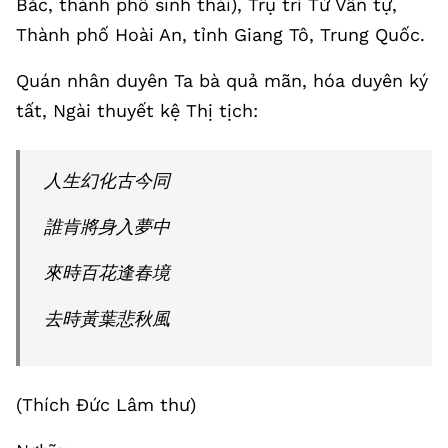
Bắc, thành phố sinh thái), Trụ trì Từ Vân tự,
Thành phố Hoài An, tỉnh Giang Tô, Trung Quốc.
Quán nhân duyên Ta bà quả mãn, hóa duyên ký
tất, Ngài thuyết kệ Thị tịch:
人生幻化古今同
誰肯將身入夢中
來時百花逢春境
去時黃葉悲秋風
(Thích Đức Lâm thư)