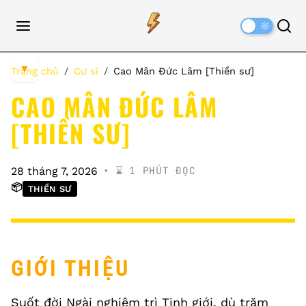
Dark
Mode
▼
Trang chủ
Cư sĩ
Cao Mân Đức Lâm [Thiền sư]
CAO MÂN ĐỨC LÂM
[THIỀN SƯ]
⌛️ 1 PHÚT ĐỌC
28 tháng 7, 2026
📦
THIỀN SƯ
GIỚI THIỆU
Suốt đời Ngài nghiêm trì Tịnh giới, dù trăm