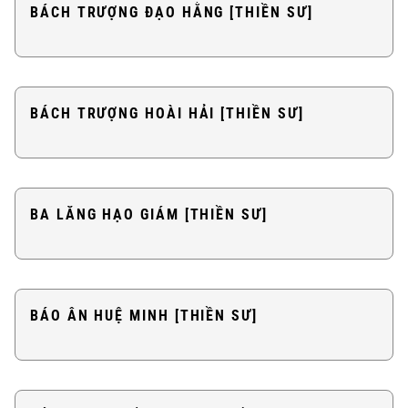
BÁCH TRƯỢNG ĐẠO HẰNG [THIỀN SƯ]
BÁCH TRƯỢNG HOÀI HẢI [THIỀN SƯ]
BA LĂNG HẠO GIÁM [THIỀN SƯ]
BÁO ÂN HUỆ MINH [THIỀN SƯ]