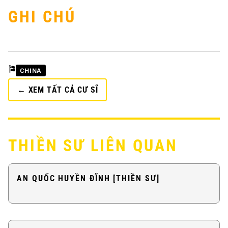
GHI CHÚ
🎏
CHINA
← XEM TẤT CẢ CƯ SĨ
THIỀN SƯ LIÊN QUAN
AN QUỐC HUYỀN ĐĨNH [THIỀN SƯ]