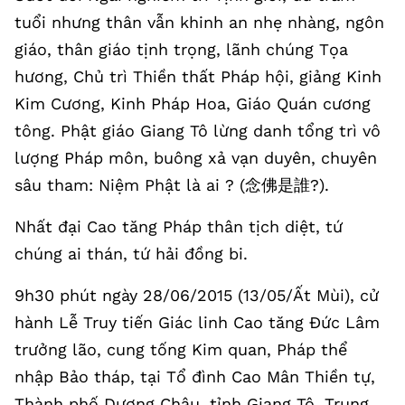
tuổi nhưng thân vẫn khinh an nhẹ nhàng, ngôn
giáo, thân giáo tịnh trọng, lãnh chúng Tọa
hương, Chủ trì Thiền thất Pháp hội, giảng Kinh
Kim Cương, Kinh Pháp Hoa, Giáo Quán cương
tông. Phật giáo Giang Tô lừng danh tổng trì vô
lượng Pháp môn, buông xả vạn duyên, chuyên
sâu tham: Niệm Phật là ai ? (念佛是誰?).
Nhất đại Cao tăng Pháp thân tịch diệt, tứ
chúng ai thán, tứ hải đồng bi.
9h30 phút ngày 28/06/2015 (13/05/Ất Mùi), cử
hành Lễ Truy tiến Giác linh Cao tăng Đức Lâm
trưởng lão, cung tống Kim quan, Pháp thể
nhập Bảo tháp, tại Tổ đình Cao Mân Thiền tự,
Thành phố Dương Châu, tỉnh Giang Tô, Trung