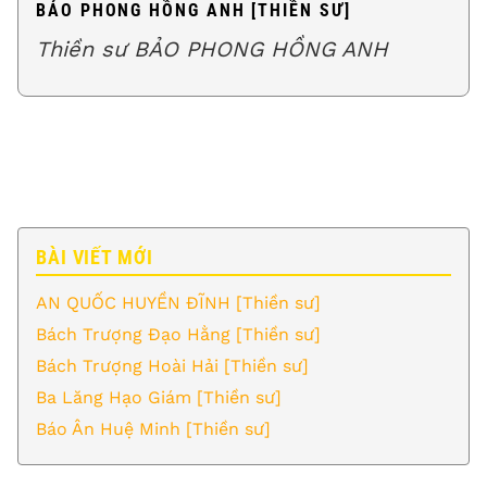
BẢO PHONG HỒNG ANH [THIỀN SƯ]
Thiền sư BẢO PHONG HỒNG ANH
BÀI VIẾT MỚI
AN QUỐC HUYỀN ĐĨNH [Thiền sư]
Bách Trượng Đạo Hằng [Thiền sư]
Bách Trượng Hoài Hải [Thiền sư]
Ba Lăng Hạo Giám [Thiền sư]
Báo Ân Huệ Minh [Thiền sư]