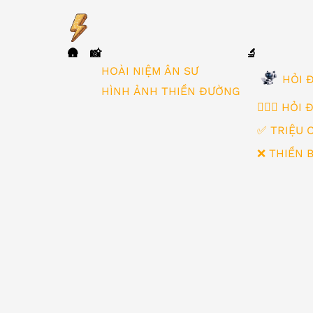
🛖
📸
🔬
▼
HOÀI NIỆM ÂN SƯ
HỎI Đ
HÌNH ẢNH THIỀN ĐƯỜNG
🙋🏻‍♂️ HỎI
✅ TRIỆU 
❌ THIỀN 