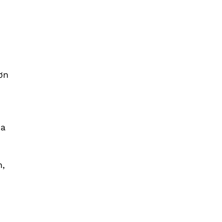
ơn
ia
n,