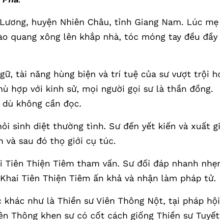
 Lương, huyện Nhiên Châu, tỉnh Giang Nam. Lúc mẹ
 hào quang xông lên khắp nhà, tóc móng tay đều đầy
ữ, tài năng hùng biện và trí tuệ của sư vượt trội h
phù hợp với kinh sử, mọi người gọi sư là thần đồng.
ử dù không cần đọc.
i sinh diệt thường tình. Sư đến yết kiến và xuất g
 và sau đó thọ giới cụ túc.
ai Tiên Thiện Tiêm tham vấn. Sư đối đáp nhanh nhẹ
 Khai Tiên Thiện Tiêm ấn khả và nhận làm pháp tử.
 khác như là Thiền sư Viên Thông Nột, tại pháp hội
iên Thông khen sư có cốt cách giống Thiền sư Tuyết