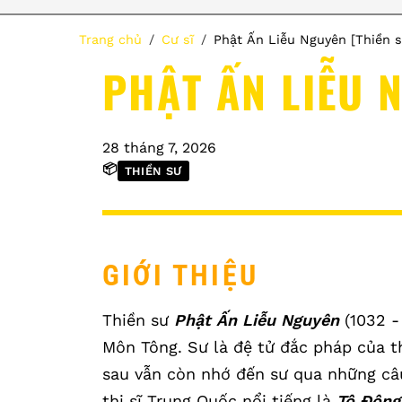
Trang chủ
Cư sĩ
Phật Ấn Liễu Nguyên [Thiền s
PHẬT ẤN LIỄU 
28 tháng 7, 2026
📦
THIỀN SƯ
GIỚI THIỆU
Thiền sư
Phật Ấn Liễu Nguyên
(1032 -
Môn Tông. Sư là đệ tử đắc pháp của t
sau vẫn còn nhớ đến sư qua những câ
thi sĩ Trung Quốc nổi tiếng là
Tô Đông