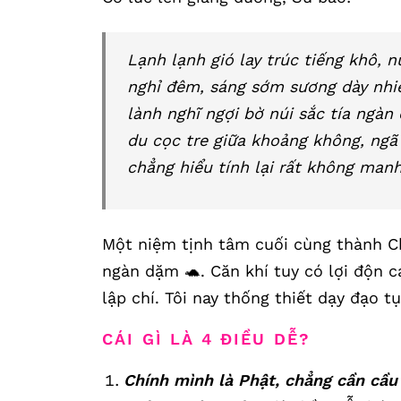
Lạnh lạnh gió lay trúc tiếng khô, n
nghỉ đêm, sáng sớm sương dày nhi
lành nghĩ ngợi bờ núi sắc tía ngà
du cọc tre giữa khoảng không, ngã 
chẳng hiểu tính lại rất không man
Một niệm tịnh tâm cuối cùng thành Ch
ngàn dặm 🐢. Căn khí tuy có lợi độn c
lập chí. Tôi nay thống thiết dạy đạo t
CÁI GÌ LÀ 4 ĐIỀU DỄ?
Chính mình là Phật, chẳng cần cầu