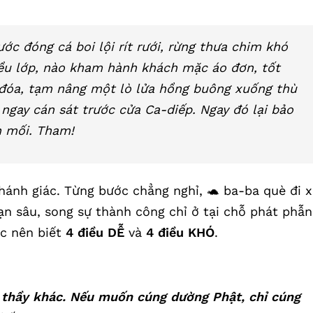
ước đóng cá boi lội rít rưới, rừng thưa chim khó
ều lớp, nào kham hành khách mặc áo đơn, tốt
n đóa, tạm nâng một lò lửa hồng buông xuống thù
ngay cán sát trước cửa Ca-diếp. Ngay đó lại bảo
h mối. Tham!
ánh giác. Từng bước chẳng nghỉ, 🐢 ba-ba què đi x
ạn sâu, song sự thành công chỉ ở tại chỗ phát phẫn
ục nên biết
4 điều DỄ
và
4 điều KHÓ
.
 thầy khác. Nếu muốn cúng dường Phật, chỉ cúng