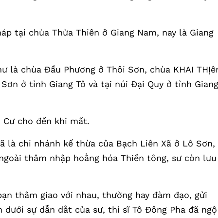
háp tại chùa Thừa Thiên ở Giang Nam, nay là Giang
như là chùa Đầu Phương ở Thôi Sơn, chùa KHAI THỊê
ơn ở tỉnh Giang Tô và tại núi Đại Quy ở tỉnh Gian
n Cư cho đến khi mất.
 là chi nhánh kế thừa của Bạch Liên Xã ở Lô Sơn,
ngoài thâm nhập hoằng hóa Thiền tông, sư còn lưu
 bạn thâm giao với nhau, thường hay đàm đạo, gửi
n dưới sự dẫn dắt của sư, thi sĩ Tô Đông Pha đã ngộ