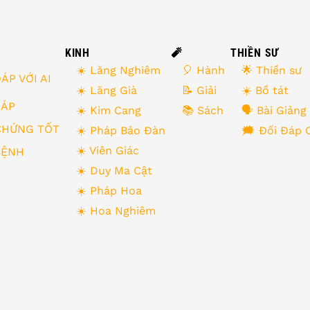
KINH
🧨
THIỀN SƯ
☀️ Lăng Nghiêm
🎈 Hành
🌟 Thiền sư
ÁP VỚI AI
☀️ Lăng Già
📝 Giải
☀️ Bồ tát
 ĐÁP
☀️ Kim Cang
📚 Sách
🗣 Bài Giảng
CHỨNG TỐT
☀️ Pháp Bảo Đàn
🗯 Đối Đáp 
☀️ Viên Giác
BỆNH
☀️ Duy Ma Cật
☀️ Pháp Hoa
☀️ Hoa Nghiêm