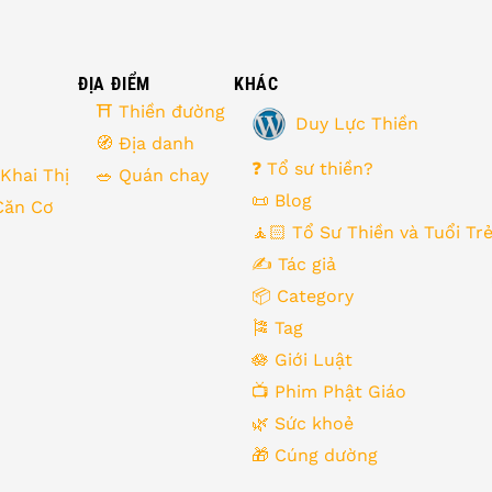
ĐỊA ĐIỂM
KHÁC
⛩ Thiền đường
Duy Lực Thiền
🧭 Địa danh
❓ Tổ sư thiền?
 Khai Thị
🥗 Quán chay
📜 Blog
Căn Cơ
🧘🏻 Tổ Sư Thiền và Tuổi Tr
✍️ Tác giả
📦 Category
🎏 Tag
🪷 Giới Luật
📺 Phim Phật Giáo
🌿️ Sức khoẻ
🎁️ Cúng dường