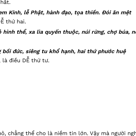
nhất.
em Kinh, lễ Phật, hành đạo, tọa thiền. Đói ăn mệt
DỄ thứ hai.
hình thể, xa lìa quyến thuộc, núi rừng, chợ búa, n
 bồi đức, siêng tu khổ hạnh, hai thứ phước huệ
, là điều DỄ thứ tư.
hỏ, chẳng thể cho là niềm tin lớn. Vậy mà người ng