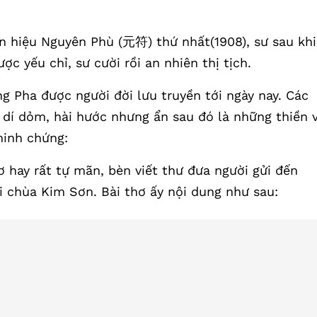
n hiệu Nguyên Phù (元符) thứ nhất(1908), sư sau khi
c yếu chỉ, sư cười rồi an nhiên thị tịch.
ông Pha được người đời lưu truyền tới ngày nay. Các
dí dỏm, hài hước nhưng ẩn sau đó là những thiền v
minh chứng:
 hay rất tự mãn, bèn viết thư đưa người gửi đến
ại chùa Kim Sơn. Bài thơ ấy nội dung như sau: