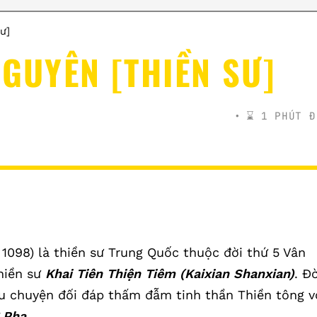
ư]
NGUYÊN [THIỀN SƯ]
⌛️ 1 PHÚT Đ
 1098) là thiền sư Trung Quốc thuộc đời thứ 5 Vân
hiền sư
Khai Tiên Thiện Tiêm (Kaixian Shanxian)
. Đờ
u chuyện đối đáp thấm đẫm tinh thần Thiền tông v
 Pha
.