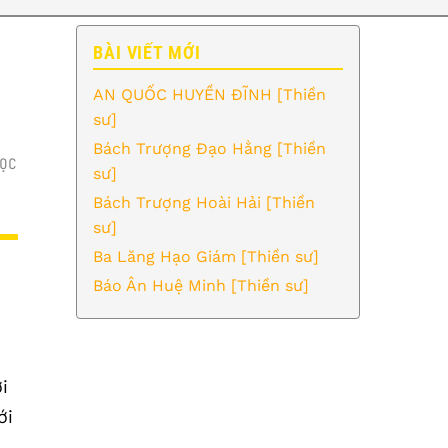
BÀI VIẾT MỚI
AN QUỐC HUYỀN ĐĨNH [Thiền
sư]
Bách Trượng Đạo Hằng [Thiền
ỌC
sư]
Bách Trượng Hoài Hải [Thiền
sư]
Ba Lăng Hạo Giám [Thiền sư]
Báo Ân Huệ Minh [Thiền sư]
i
ới