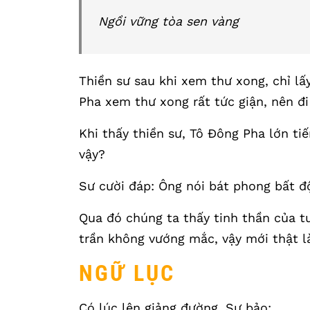
Ngồi vững tòa sen vàng
Thiền sư sau khi xem thư xong, chỉ lấ
Pha xem thư xong rất tức giận, nên đ
Khi thấy thiền sư, Tô Đông Pha lớn tiế
vậy?
Sư cười đáp: Ông nói bát phong bất đ
Qua đó chúng ta thấy tinh thần của t
trần không vướng mắc, vậy mới thật là
NGỮ LỤC
Có lúc lên giảng đường, Sư bảo: