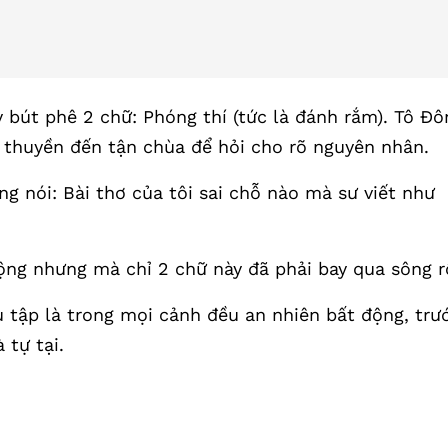
y bút phê 2 chữ: Phóng thí (tức là đánh rắm). Tô Đô
i thuyền đến tận chùa để hỏi cho rõ nguyên nhân.
ng nói: Bài thơ của tôi sai chỗ nào mà sư viết như
ộng nhưng mà chỉ 2 chữ này đã phải bay qua sông rồ
u tập là trong mọi cảnh đều an nhiên bất động, trư
 tự tại.