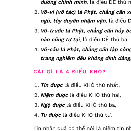
dường chính mình
, là điều DỄ thứ 
Vô-vi (vô tác) là Phật, chẳng cần x
ngủ, tùy duyên nhậm vận
, là điều 
Vô-trước là Phật, chẳng cần hủy bỏ 
nào cũng tự tại
, là điều DỄ thứ ba.
Vô-cầu là Phật, chẳng cần lập công
trang nghiêm đều không dính dáng
CÁI GÌ LÀ 4 ĐIỀU KHÓ?
Tin được
là điều KHÓ thứ nhất,
Niệm được
là điều KHÓ thứ hai,
Ngộ được
là điều KHÓ thứ ba,
Tu được
là điều KHÓ thứ tư.
Tin nhân quả có thể nói là niềm tin n