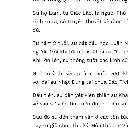
Sư họ Lâm, tự Giác Lão, là người Phù
sinh sư ra, có truyền thuyết kể rằng
đủ.
Từ năm 2 tuổi, sư bắt đầu học Luận Ng
người. Mỗi khi lời nói xuất ra ra đều 
Khi lớn lên, sư thông suốt các kinh s
Nhờ có ý chí siêu phàm, muốn vượt khỏ
với đại sư Nhật Dụng tại chùa Bảo Tích
Đầu tiên, sư đến yết kiến thiền sư Kh
về sau sư kiến tính nên được thiền sư
Sau đó sư đến tham vấn ở các tôn túc
này sư giữ chức thư ký. Hòa thượng V