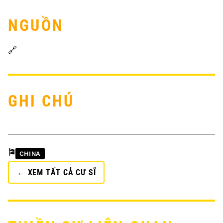
NGUỒN
🔗
GHI CHÚ
🎏
CHINA
← XEM TẤT CẢ CƯ SĨ