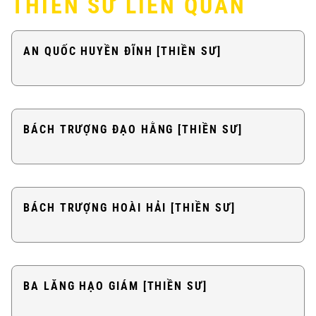
THIỀN SƯ LIÊN QUAN
AN QUỐC HUYỀN ĐĨNH [THIỀN SƯ]
BÁCH TRƯỢNG ĐẠO HẰNG [THIỀN SƯ]
BÁCH TRƯỢNG HOÀI HẢI [THIỀN SƯ]
BA LĂNG HẠO GIÁM [THIỀN SƯ]