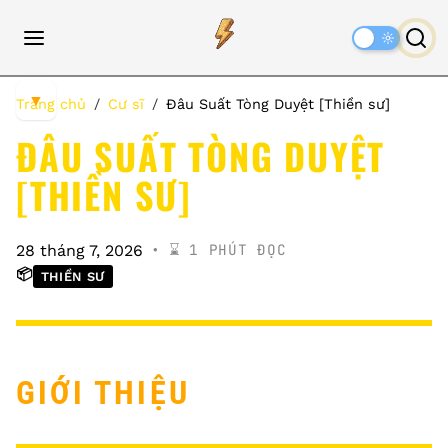
Dark
Mode
▼
Trang chủ
Cư sĩ
Đâu Suất Tòng Duyệt [Thiền sư]
ĐÂU SUẤT TÒNG DUYỆT
[THIỀN SƯ]
⌛️ 1 PHÚT ĐỌC
28 tháng 7, 2026
📦
THIỀN SƯ
GIỚI THIỆU