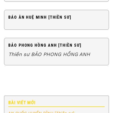
BÁO ÂN HUỆ MINH [THIỀN SƯ]
BẢO PHONG HỒNG ANH [THIỀN SƯ]
Thiền sư BẢO PHONG HỒNG ANH
BÀI VIẾT MỚI