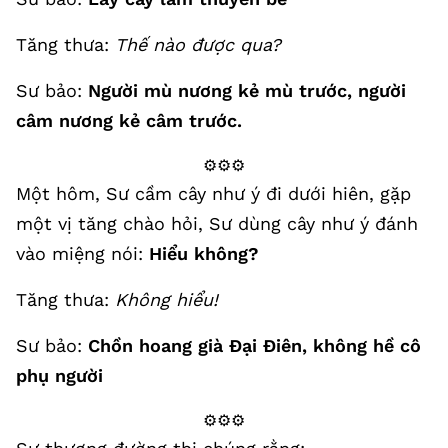
Tăng thưa:
Thế nào được qua?
Sư bảo:
Người mù nương kẻ mù trước, người
câm nương kẻ câm trước.
⚙️⚙️⚙️
Một hôm, Sư cầm cây như ý đi dưới hiên, gặp
một vị tăng chào hỏi, Sư dùng cây như ý đánh
vào miệng nói:
Hiểu không?
Tăng thưa:
Không hiểu!
Sư bảo:
Chồn hoang già Đại Điên, không hề cô
phụ người
⚙️⚙️⚙️