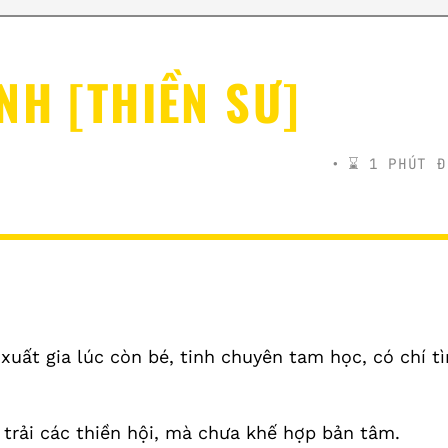
NH [THIỀN SƯ]
⌛️ 1 PHÚT Đ
xuất gia lúc còn bé, tinh chuyên tam học, có chí t
trải các thiền hội, mà chưa khế hợp bản tâm.