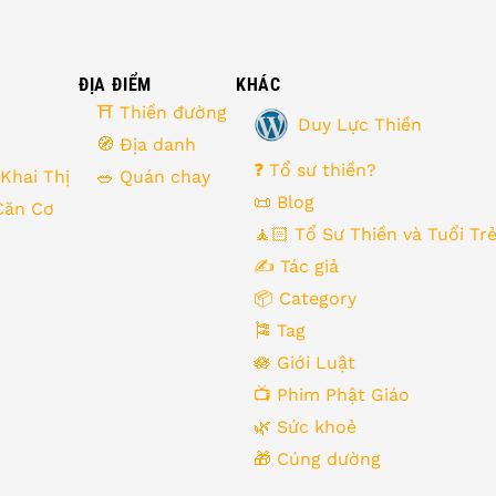
ĐỊA ĐIỂM
KHÁC
⛩ Thiền đường
Duy Lực Thiền
🧭 Địa danh
❓ Tổ sư thiền?
 Khai Thị
🥗 Quán chay
📜 Blog
Căn Cơ
🧘🏻 Tổ Sư Thiền và Tuổi Tr
✍️ Tác giả
📦 Category
🎏 Tag
🪷 Giới Luật
📺 Phim Phật Giáo
🌿️ Sức khoẻ
🎁️ Cúng dường