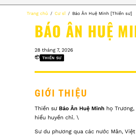
Trang chủ
Cư sĩ
Báo Ân Huệ Minh [Thiền sư]
BÁO ÂN HUỆ MI
28 tháng 7, 2026
📦
THIỀN SƯ
GIỚI THIỆU
Thiền sư
Báo Ân Huệ Minh
họ Trương, 
hiểu huyền chỉ. \
Sư du phương qua các nước Mân, Việt 