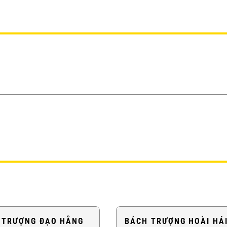
 TRƯỢNG ĐẠO HẰNG
BÁCH TRƯỢNG HOÀI HẢ