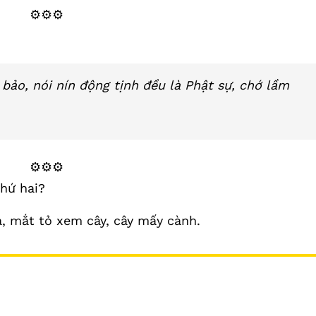
⚙️⚙️⚙️
bảo, nói nín động tịnh đều là Phật sự, chớ lầm
⚙️⚙️⚙️
thứ hai?
, mắt tỏ xem cây, cây mấy cành.