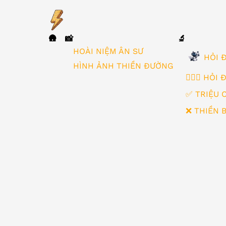
🛖
📸
🔬
▼
HOÀI NIỆM ÂN SƯ
HỎI Đ
HÌNH ẢNH THIỀN ĐƯỜNG
🙋🏻‍♂️ HỎI
✅ TRIỆU 
❌ THIỀN 