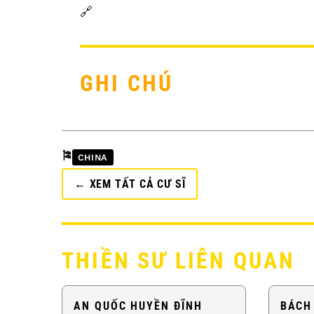
🔗
GHI CHÚ
🎏
CHINA
← XEM TẤT CẢ CƯ SĨ
THIỀN SƯ LIÊN QUAN
AN QUỐC HUYỀN ĐĨNH
BÁCH