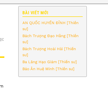
BÀI VIẾT MỚI
AN QUỐC HUYỀN ĐĨNH [Thiền
sư]
Bách Trượng Đạo Hằng [Thiền
ỌC
sư]
Bách Trượng Hoài Hải [Thiền
sư]
Ba Lăng Hạo Giám [Thiền sư]
Báo Ân Huệ Minh [Thiền sư]
ìm