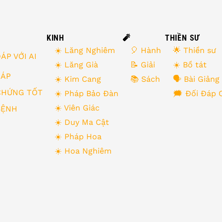
KINH
🧨
THIỀN SƯ
☀️ Lăng Nghiêm
🎈 Hành
🌟 Thiền sư
ÁP VỚI AI
☀️ Lăng Già
📝 Giải
☀️ Bồ tát
 ĐÁP
☀️ Kim Cang
📚 Sách
🗣 Bài Giảng
CHỨNG TỐT
☀️ Pháp Bảo Đàn
🗯 Đối Đáp 
☀️ Viên Giác
BỆNH
☀️ Duy Ma Cật
☀️ Pháp Hoa
☀️ Hoa Nghiêm