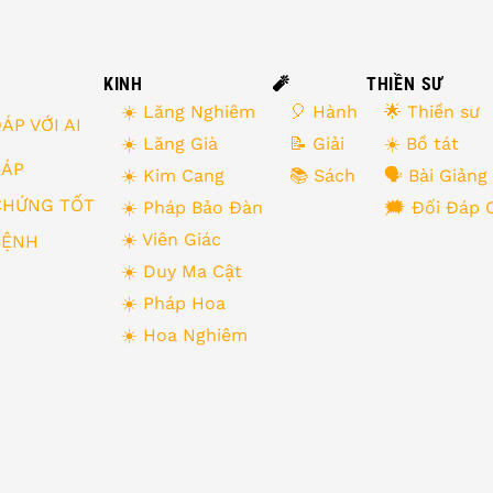
KINH
🧨
THIỀN SƯ
☀️ Lăng Nghiêm
🎈 Hành
🌟 Thiền sư
ÁP VỚI AI
☀️ Lăng Già
📝 Giải
☀️ Bồ tát
 ĐÁP
☀️ Kim Cang
📚 Sách
🗣 Bài Giảng
CHỨNG TỐT
☀️ Pháp Bảo Đàn
🗯 Đối Đáp 
☀️ Viên Giác
BỆNH
☀️ Duy Ma Cật
☀️ Pháp Hoa
☀️ Hoa Nghiêm