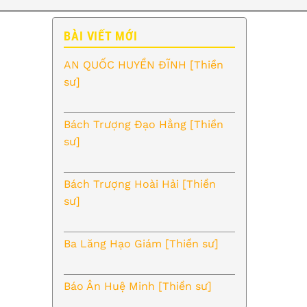
BÀI VIẾT MỚI
AN QUỐC HUYỀN ĐĨNH [Thiền
sư]
Bách Trượng Đạo Hằng [Thiền
sư]
Bách Trượng Hoài Hải [Thiền
sư]
Ba Lăng Hạo Giám [Thiền sư]
Báo Ân Huệ Minh [Thiền sư]