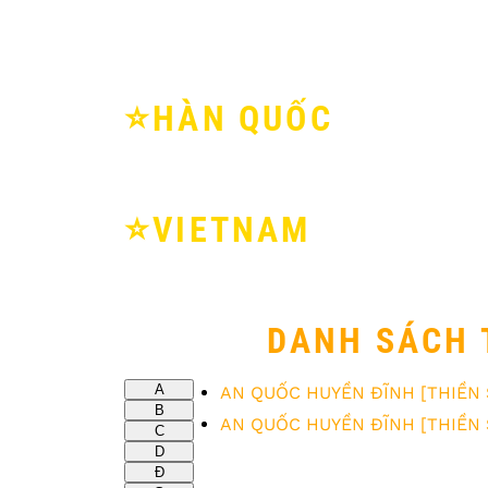
⭐️HÀN QUỐC
⭐️VIETNAM
DANH SÁCH 
A
AN QUỐC HUYỀN ĐĨNH [THIỀN 
B
AN QUỐC HUYỀN ĐĨNH [THIỀN 
C
D
Đ