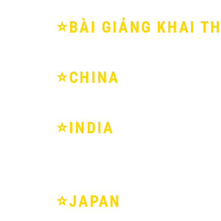
⭐️BÀI GIẢNG KHAI TH
⭐️CHINA
⭐️INDIA
⭐️JAPAN