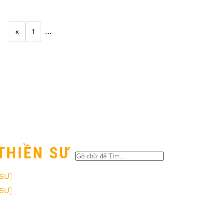
«
1
…
THIỀN SƯ
SƯ]
SƯ]