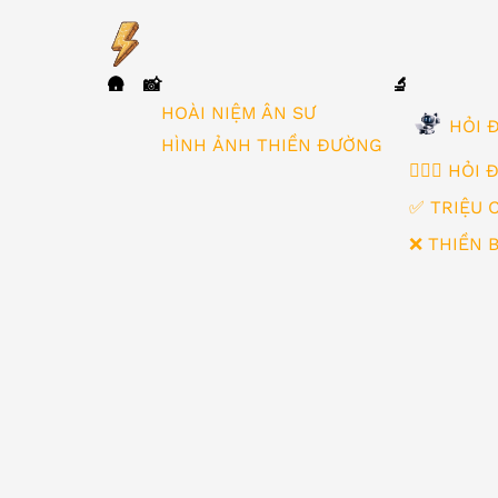
🛖
📸
🔬
▼
HOÀI NIỆM ÂN SƯ
HỎI Đ
HÌNH ẢNH THIỀN ĐƯỜNG
🙋🏻‍♂️ HỎI
✅ TRIỆU 
❌ THIỀN 