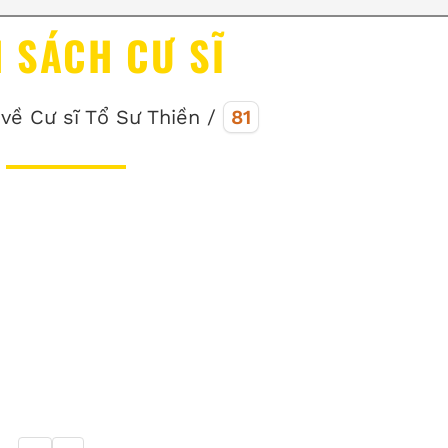
 SÁCH CƯ SĨ
 về Cư sĩ Tổ Sư Thiền /
81