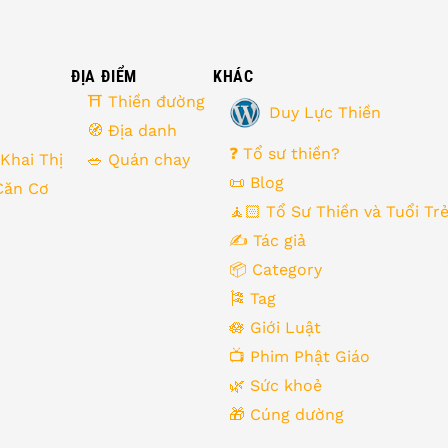
ĐỊA ĐIỂM
KHÁC
⛩ Thiền đường
Duy Lực Thiền
🧭 Địa danh
❓ Tổ sư thiền?
 Khai Thị
🥗 Quán chay
📜 Blog
Căn Cơ
🧘🏻 Tổ Sư Thiền và Tuổi Tr
✍️ Tác giả
📦 Category
🎏 Tag
🪷 Giới Luật
📺 Phim Phật Giáo
🌿️ Sức khoẻ
🎁️ Cúng dường