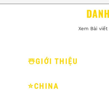
DANH
Xem Bài viết
☃️GIỚI THIỆU
⭐️CHINA