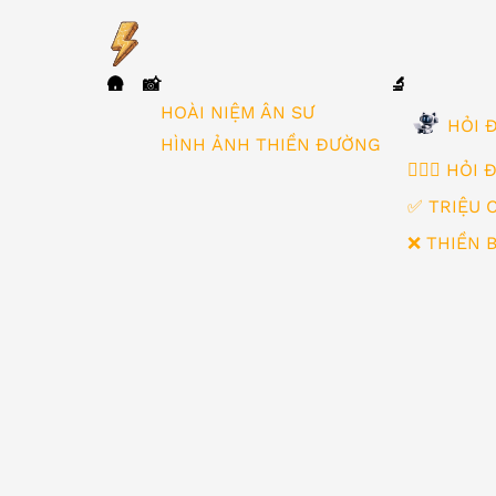
🛖
📸
🔬
▼
HOÀI NIỆM ÂN SƯ
HỎI Đ
HÌNH ẢNH THIỀN ĐƯỜNG
🙋🏻‍♂️ HỎI
✅ TRIỆU 
❌ THIỀN 