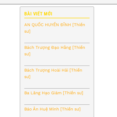
BÀI VIẾT MỚI
AN QUỐC HUYỀN ĐĨNH [Thiền
sư]
Bách Trượng Đạo Hằng [Thiền
sư]
Bách Trượng Hoài Hải [Thiền
sư]
Ba Lăng Hạo Giám [Thiền sư]
Báo Ân Huệ Minh [Thiền sư]