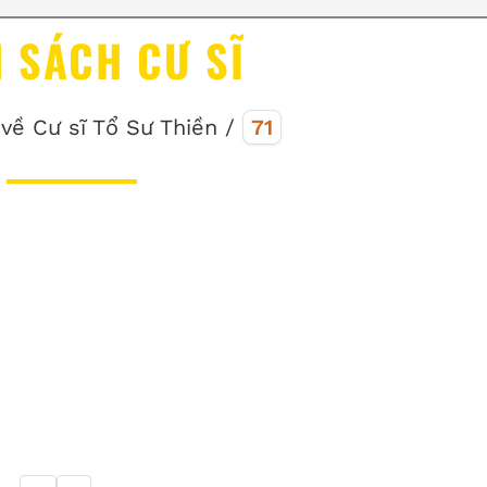
 SÁCH CƯ SĨ
 về Cư sĩ Tổ Sư Thiền /
71