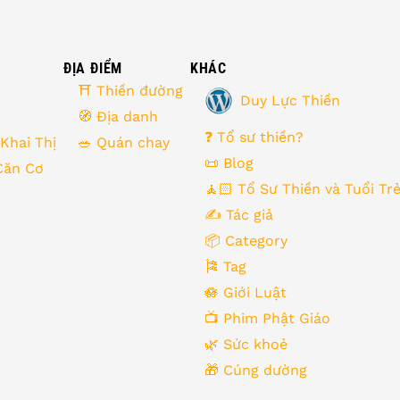
ĐỊA ĐIỂM
KHÁC
⛩ Thiền đường
Duy Lực Thiền
🧭 Địa danh
❓ Tổ sư thiền?
 Khai Thị
🥗 Quán chay
📜 Blog
Căn Cơ
🧘🏻 Tổ Sư Thiền và Tuổi Tr
✍️ Tác giả
📦 Category
🎏 Tag
🪷 Giới Luật
📺 Phim Phật Giáo
🌿️ Sức khoẻ
🎁️ Cúng dường