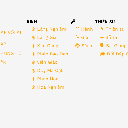
KINH
🧨
THIỀN SƯ
☀️ Lăng Nghiêm
🎈 Hành
🌟 Thiền sư
ÁP VỚI AI
☀️ Lăng Già
📝 Giải
☀️ Bồ tát
 ĐÁP
☀️ Kim Cang
📚 Sách
🗣 Bài Giảng
CHỨNG TỐT
☀️ Pháp Bảo Đàn
🗯 Đối Đáp 
☀️ Viên Giác
BỆNH
☀️ Duy Ma Cật
☀️ Pháp Hoa
☀️ Hoa Nghiêm