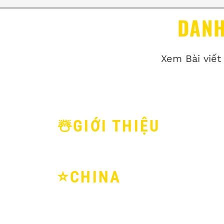
DANH
Xem Bài viết
☃️GIỚI THIỆU
⭐️CHINA