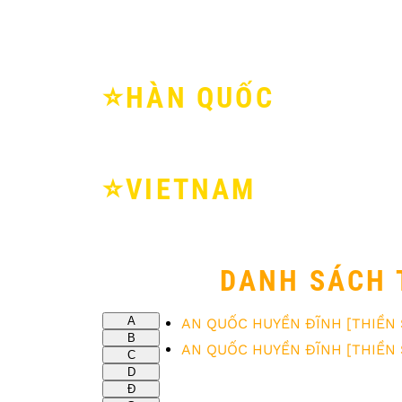
⭐️HÀN QUỐC
⭐️VIETNAM
DANH SÁCH 
A
AN QUỐC HUYỀN ĐĨNH [THIỀN 
B
AN QUỐC HUYỀN ĐĨNH [THIỀN 
C
D
Đ