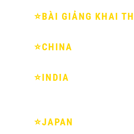
⭐️BÀI GIẢNG KHAI TH
⭐️CHINA
⭐️INDIA
⭐️JAPAN