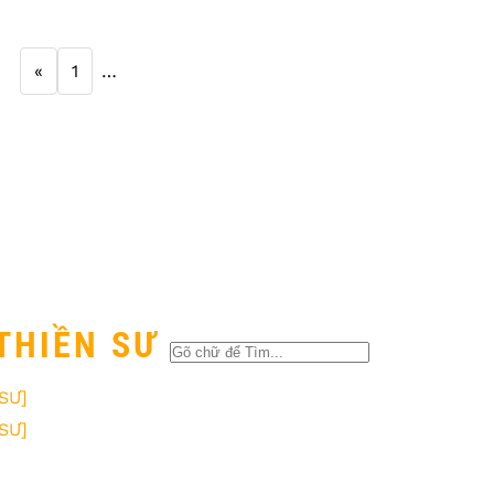
«
1
…
THIỀN SƯ
SƯ]
SƯ]