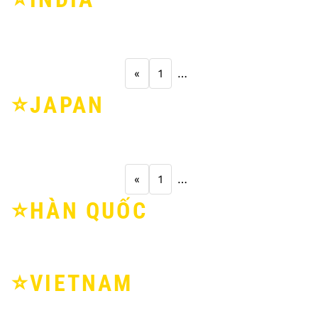
«
1
…
⭐️JAPAN
«
1
…
⭐️HÀN QUỐC
⭐️VIETNAM