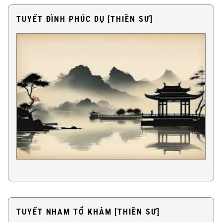
TUYẾT ĐÌNH PHÚC DỤ [THIỀN SƯ]
TUYẾT NHAM TỔ KHÂM [THIỀN SƯ]