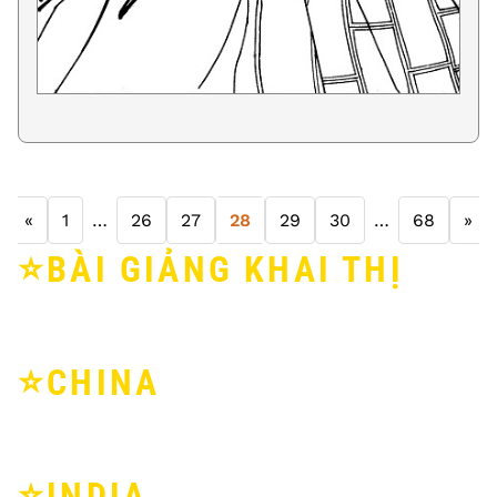
«
1
…
26
27
28
29
30
…
68
»
⭐️BÀI GIẢNG KHAI THỊ
⭐️CHINA
⭐️INDIA