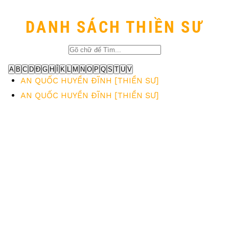
DANH SÁCH THIỀN SƯ
A
B
C
D
Đ
G
H
Í
K
L
M
N
O
P
Q
S
T
U
V
AN QUỐC HUYỀN ĐĨNH [THIỀN SƯ]
AN QUỐC HUYỀN ĐĨNH [THIỀN SƯ]