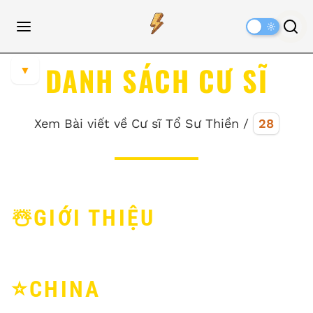
Dark
Mode
DANH SÁCH CƯ SĨ
▼
Xem Bài viết về Cư sĩ Tổ Sư Thiền /
28
☃️GIỚI THIỆU
⭐️CHINA