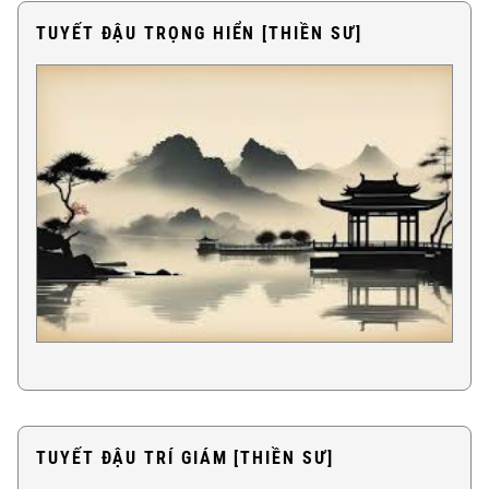
TUYẾT ĐẬU TRỌNG HIỂN [THIỀN SƯ]
TUYẾT ĐẬU TRÍ GIÁM [THIỀN SƯ]