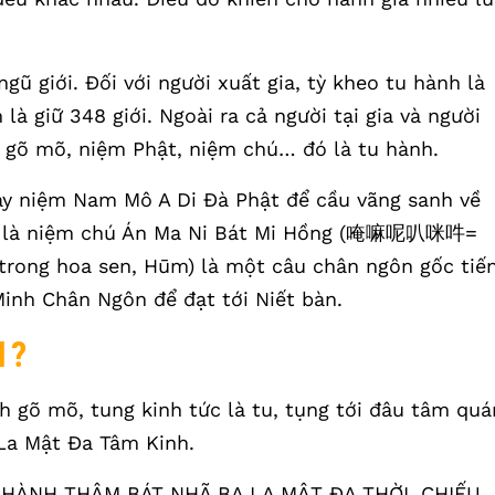
ngũ giới. Đối với người xuất gia, tỳ kheo tu hành là
h là giữ 348 giới. Ngoài ra cả người tại gia và người
, gõ mõ, niệm Phật, niệm chú… đó là tu hành.
ày niệm Nam Mô A Di Đà Phật để cầu vãng sanh về
nh là niệm chú Án Ma Ni Bát Mi Hồng (唵嘛呢叭咪吽=
ong hoa sen, Hūm) là một câu chân ngôn gốc tiế
inh Chân Ngôn để đạt tới Niết bàn.
H?
h gõ mõ, tung kinh tức là tu, tụng tới đâu tâm quá
 La Mật Đa Tâm Kinh.
, HÀNH THÂM BÁT NHÃ BA LA MẬT ĐA THỜI, CHIẾU