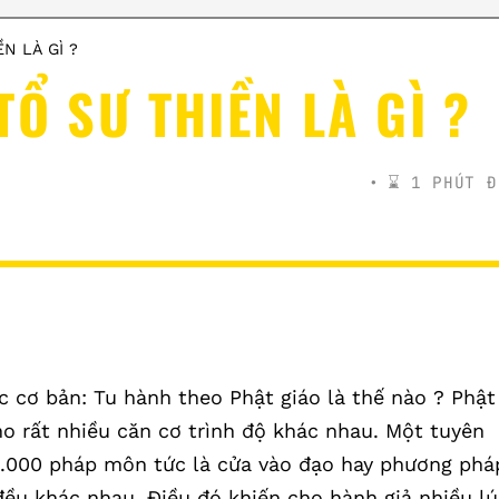
N LÀ GÌ ?
Ổ SƯ THIỀN LÀ GÌ ?
⌛️ 1 PHÚT Đ
c cơ bản: Tu hành theo Phật giáo là thế nào ? Phật
ho rất nhiều căn cơ trình độ khác nhau. Một tuyên
84.000 pháp môn tức là cửa vào đạo hay phương phá
đều khác nhau. Điều đó khiến cho hành giả nhiều lú