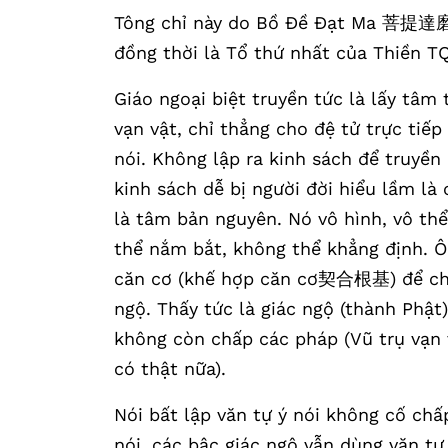
Tông chỉ này do Bồ Đề Đạt Ma 菩提達磨 
đồng thời là Tổ thứ nhất của Thiền TQ
Giáo ngoại biệt truyền tức là lấy tâm
vạn vật, chỉ thẳng cho đệ tử trực tiếp
nói. Không lập ra kinh sách để truyền 
kinh sách dễ bị người đời hiểu lầm là 
là tâm bản nguyên. Nó vô hình, vô th
thể nắm bắt, không thể khẳng định. Ô
căn cơ (khế hợp căn cơ契合根基) để chỉ 
ngộ. Thấy tức là giác ngộ (thành Phật)
không còn chấp các pháp (Vũ trụ vạn v
có thật nữa).
Nói bất lập văn tự ý nói không cố chấ
nói, các bậc giác ngộ vẫn dùng văn tự