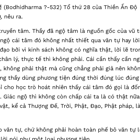
(Bodhidharma ?-532) Tổ thứ 28 của Thiền Ấn Độ
, nêu ra.
 truyền tâm. Thầy đã ngộ tâm là nguồn gốc của vũ t
 ngộ cái tâm đó không nhất thiết qua văn tự hay lời
đạo bởi vì kinh sách không có nghĩa thật, lời lẽ tro
chân lý, thực tế thì không phải. Cái cần thấy cần n
ể, không phải thật mà cũng chẳng phải giả nên khô
ng thầy dùng phương tiện đúng thời đúng lúc đúng
cho học trò hoát nhiên thấy cái tâm đó gọi là đố
. Giác ngộ thì không còn chấp cái ta là có thật nữa
ật, kể cả Thượng Đế, Trời, Phật, Đạo, Phật pháp, l
p văn tự, chứ không phải hoàn toàn phế bỏ văn tự l
 lời nói như một loại phương tiện.