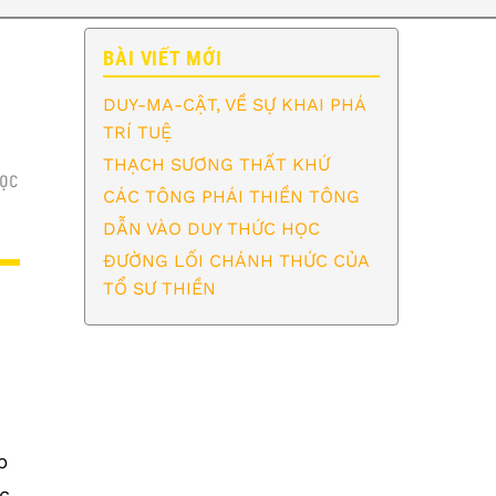
BÀI VIẾT MỚI
DUY-MA-CẬT, VỀ SỰ KHAI PHÁ
TRÍ TUỆ
THẠCH SƯƠNG THẤT KHỨ
ỌC
CÁC TÔNG PHÁI THIỀN TÔNG
DẪN VÀO DUY THỨC HỌC
ĐƯỜNG LỐI CHÁNH THỨC CỦA
TỔ SƯ THIỀN
p
c