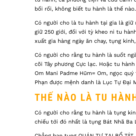
bối rối, không biết tu hành là thế nào.
Có người cho là tu hành tại gia là giữ 
giữ 250 giới, đối với tỳ kheo ni tu hàn
xuất gia hàng ngày ăn chay, tụng kinh
Có người cho rằng tu hành là suốt ng
cõi Tây phương Cực lạc. Hoặc tu hà
Om Mani Padme Hūm= Om, ngọc quý tr
Phạn được mệnh danh là Lục Tự Đại M
THẾ NÀO LÀ TU HÀN
Có người cho rằng tu hành là tụng kin
chiếu tới đó nhất là tụng Bát Nhã Ba
Chẳng hạn tụng QUÁN TỰ TẠI BỔ TÁT