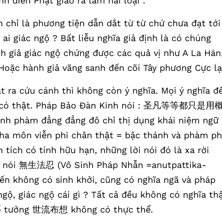
h điển Phật giáo ra làm hai loại :
nh chỉ là phương tiện dẫn dắt từ từ chứ chưa đạt tới
ai giác ngộ ? Bất liễu nghĩa giả định là có chúng
nh giả giác ngộ chứng được các quả vị như A La Hán
 Hoặc hành giả vãng sanh đến cõi Tây phương Cực lạ
ật ra cứu cánh thì không còn ý nghĩa. Mọi ý nghĩa đ
ông có thật. Pháp Bảo Đàn Kinh nói : 圣凡等等都只是用
 đẳng đẳng đô chỉ thị dụng khái niệm ngữ
tha môn viễn phi chân thật = bậc thánh và phàm p
tích có tính hữu hạn, những lời nói đó là xa rời
hã nói 無生法忍 (Vô Sinh Pháp Nhẫn =anutpattika-
iến không có sinh khởi, cũng có nghĩa ngã và pháp
 ngộ, giác ngộ cái gì ? Tất cả đều không có nghĩa thậ
 bố tưởng 世流布想 không có thực thể.