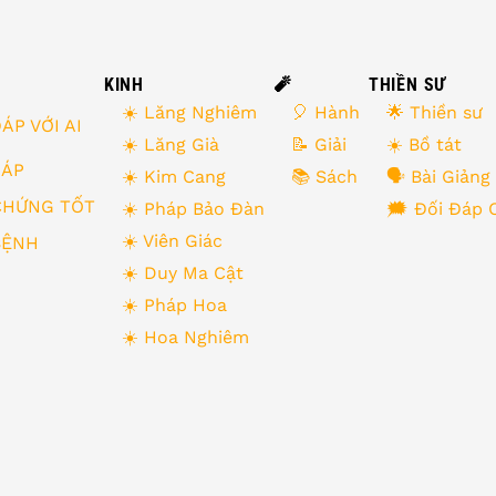
KINH
🧨
THIỀN SƯ
☀️ Lăng Nghiêm
🎈 Hành
🌟 Thiền sư
ÁP VỚI AI
☀️ Lăng Già
📝 Giải
☀️ Bồ tát
 ĐÁP
☀️ Kim Cang
📚 Sách
🗣 Bài Giảng
CHỨNG TỐT
☀️ Pháp Bảo Đàn
🗯 Đối Đáp 
☀️ Viên Giác
BỆNH
☀️ Duy Ma Cật
☀️ Pháp Hoa
☀️ Hoa Nghiêm