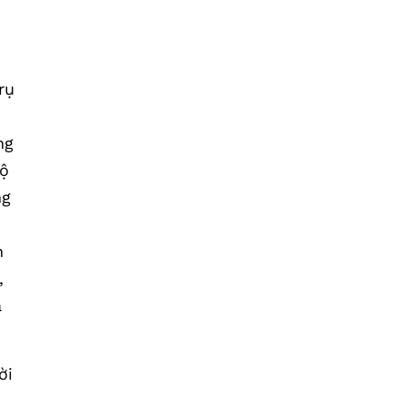
rụ
ng
gộ
ng
n
,
à
ời