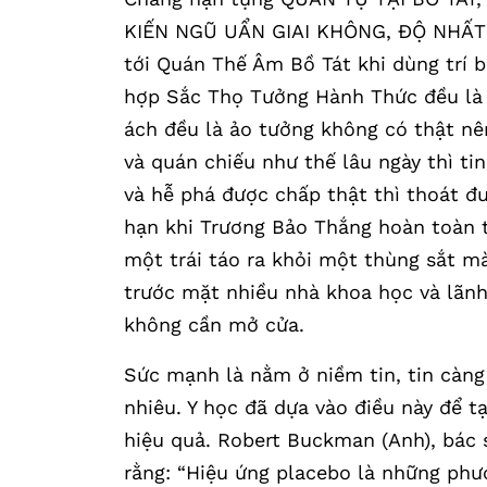
KIẾN NGŨ UẨN GIAI KHÔNG, ĐỘ NHẤT T
tới Quán Thế Âm Bồ Tát khi dùng trí b
hợp Sắc Thọ Tưởng Hành Thức đều là k
ách đều là ảo tưởng không có thật nê
và quán chiếu như thế lâu ngày thì ti
và hễ phá được chấp thật thì thoát 
hạn khi Trương Bảo Thắng hoàn toàn t
một trái táo ra khỏi một thùng sắt mà
trước mặt nhiều nhà khoa học và lãnh
không cần mở cửa.
Sức mạnh là nằm ở niềm tin, tin càng
nhiêu. Y học đã dựa vào điều này để t
hiệu quả. Robert Buckman (Anh), bác s
rằng: “Hiệu ứng placebo là những phư