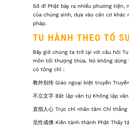
Sở dĩ Phật bày ra nhiều phương tiện, 
của chúng sinh, dựa vào căn cơ khác 
pháp.
TU HÀNH THEO TỔ SƯ
Bây giờ chúng ta trở lại với câu hỏi T
môn tối thượng thừa. Nó không dừng 
có tông chỉ :
教外别传 Giáo ngoại biệt truyền Truyền 
不立文字 Bất lập văn tự Không lập văn 
直指人心 Trực chỉ nhân tâm Chỉ thẳng 
见性成佛 Kiến tánh thành Phật Thấy tán