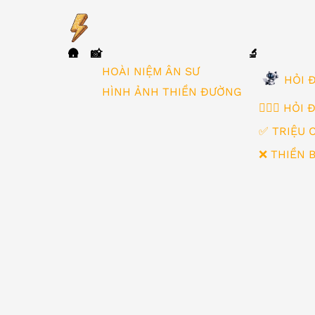
🛖
📸
🔬
▼
HOÀI NIỆM ÂN SƯ
HỎI Đ
HÌNH ẢNH THIỀN ĐƯỜNG
🙋🏻‍♂️ HỎI
✅ TRIỆU 
❌ THIỀN 