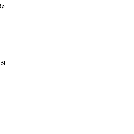
ấp
ới