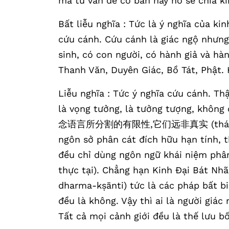
mà từ vấn đề cơ bản này nó sẽ chia kin
Bất liễu nghĩa : Tức là ý nghĩa của ki
cứu cánh. Cứu cánh là giác ngộ nhưng 
sinh, có con người, có hành giả và hà
Thanh Văn, Duyên Giác, Bồ Tát, Phật.
Liễu nghĩa : Tức ý nghĩa cứu cánh. Th
là vọng tưởng, là tưởng tượng, kh
念语言所分割的有限性,它们远非真实 (thánh phàm
ngôn sở phân cát đích hữu hạn tính, 
đều chỉ dùng ngôn ngữ khái niệm phân 
thực tại). Chẳng hạn Kinh Đại Bát N
dharma-kṣānti) tức là các pháp bất b
đều là không. Vậy thì ai là người giác
Tất cả mọi cảnh giới đều là thế lưu