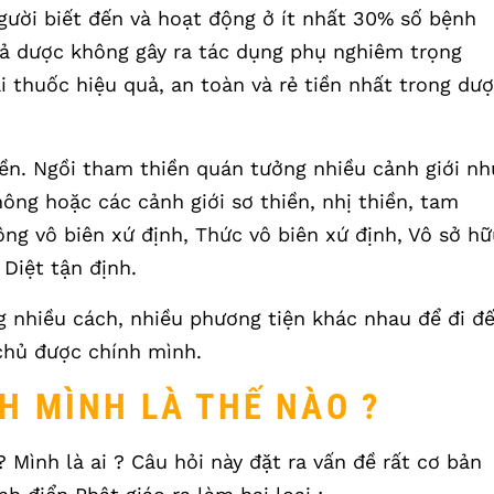
gười biết đến và hoạt động ở ít nhất 30% số bệnh
iả dược không gây ra tác dụng phụ nghiêm trọng
ại thuốc hiệu quả, an toàn và rẻ tiền nhất trong dư
iền. Ngồi tham thiền quán tưởng nhiều cảnh giới nh
hông hoặc các cảnh giới sơ thiền, nhị thiền, tam
ông vô biên xứ định, Thức vô biên xứ định, Vô sở h
 Diệt tận định.
g nhiều cách, nhiều phương tiện khác nhau để đi đ
 chủ được chính mình.
H MÌNH LÀ THẾ NÀO ?
Mình là ai ? Câu hỏi này đặt ra vấn đề rất cơ bản