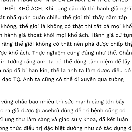
HIẾT KHỔ ÁCH. Khi tụng câu đó thì hành giả nghĩ
át nhã quán quán chiếu thế giới thì thấy năm tập
hông, thế giới là không có thật thì tất cả mọi khổ
n hành giả thoát khỏi mọi khổ ách. Hành giả cứ tụ
n rằng thế giới không có thật nên phá được chấp th
được khổ ách. Thực nghiệm cũng đúng như thế. Chẳ
in tưởng rằng anh ta có thể dùng tâm niệm để lấy
 nắp đã bị hàn kín, thế là anh ta làm được điều đó
 đạo TQ. Anh ta cũng có thể đi xuyên qua tường
 vững chắc bao nhiêu thì sức mạnh càng lớn bấy
ạo ra giả dược (placebo) dùng để trị bệnh cũng có
ĩ ung thư lâm sàng và giáo sư y khoa, đã kết luận
ơng thức điều trị đặc biệt dường như có tác dụng đ