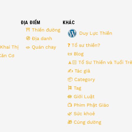
ĐỊA ĐIỂM
KHÁC
⛩ Thiền đường
Duy Lực Thiền
🧭 Địa danh
❓ Tổ sư thiền?
 Khai Thị
🥗 Quán chay
📜 Blog
Căn Cơ
🧘🏻 Tổ Sư Thiền và Tuổi Tr
✍️ Tác giả
📦 Category
🎏 Tag
🪷 Giới Luật
📺 Phim Phật Giáo
🌿️ Sức khoẻ
🎁️ Cúng dường