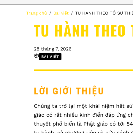
Trang chủ
Bài viết
TU HÀNH THEO TỔ SƯ THIỀ
TU HÀNH THEO T
28 tháng 7, 2026
📦
BÀI VIẾT
LỜI GIỚI THIỆU
Chúng ta trở lại một khái niệm hết sứ
giáo có rất nhiều kinh điển đáp ứng c
thuyết phổ biến là Phật giáo có tới 
tu hành, cả phương tiện và cứu cánh 