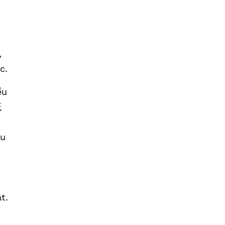
,
c.
ều
概
hu
t.