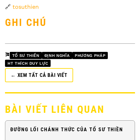
🔗
tosuthien
GHI CHÚ
🎏
TỔ SƯ THIỀN
ĐỊNH NGHĨA
PHƯƠNG PHÁP
HT THÍCH DUY LỰC
← XEM TẤT CẢ BÀI VIẾT
BÀI VIẾT LIÊN QUAN
ĐƯỜNG LỐI CHÁNH THỨC CỦA TỔ SƯ THIỀN