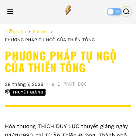
Dark
Mode
▼
Trang chủ
Bài viết
PHƯƠNG PHÁP TỰ NGỘ CỦA THIỀN TÔNG
PHƯƠNG PHÁP TỰ NGỘ
CỦA THIỀN TÔNG
⌛️ 1 PHÚT ĐỌC
28 tháng 7, 2026
📦
THUYẾT GIẢNG
Hòa thượng THÍCH DUY LỰC thuyết giảng ngày
04/11/1990, tại Từ Ân Thiền Đường, Thành phố