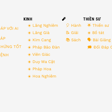
KINH
🧨
THIỀN SƯ
☀️ Lăng Nghiêm
🎈 Hành
🌟 Thiền sư
ÁP VỚI AI
☀️ Lăng Già
📝 Giải
☀️ Bồ tát
 ĐÁP
☀️ Kim Cang
📚 Sách
🗣 Bài Giảng
CHỨNG TỐT
☀️ Pháp Bảo Đàn
🗯 Đối Đáp 
☀️ Viên Giác
BỆNH
☀️ Duy Ma Cật
☀️ Pháp Hoa
☀️ Hoa Nghiêm