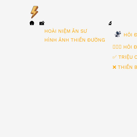
🛖
📸
🔬
▼
HOÀI NIỆM ÂN SƯ
HỎI Đ
HÌNH ẢNH THIỀN ĐƯỜNG
🙋🏻‍♂️ HỎI
✅ TRIỆU 
❌ THIỀN 