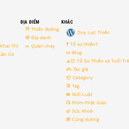
ĐỊA ĐIỂM
KHÁC
⛩ Thiền đường
Duy Lực Thiền
🧭 Địa danh
❓ Tổ sư thiền?
 Khai Thị
🥗 Quán chay
📜 Blog
Căn Cơ
🧘🏻 Tổ Sư Thiền và Tuổi Tr
✍️ Tác giả
📦 Category
🎏 Tag
🪷 Giới Luật
📺 Phim Phật Giáo
🌿️ Sức khoẻ
🎁️ Cúng dường