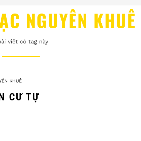
HẠC NGUYÊN KHUÊ
bài viết có tag này
YÊN KHUÊ
N CƯ TỰ