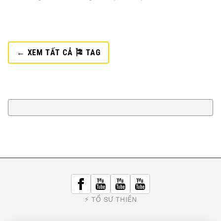
← XEM TẤT CẢ 🎏 TAG
⚡️ TỔ SƯ THIỀN