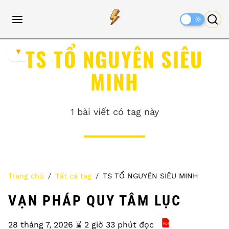
Dark
Mode
TS TỔ NGUYÊN SIÊU
▼
MINH
1 bài viết có tag này
Trang chủ
Tất cả tag
TS TỔ NGUYÊN SIÊU MINH
VẠN PHÁP QUY TÂM LỤC
28 tháng 7, 2026
⌛️ 2 giờ 33 phút đọc
PDF
Vạn Pháp Quy Tâ