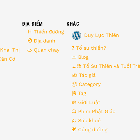
ĐỊA ĐIỂM
KHÁC
⛩ Thiền đường
Duy Lực Thiền
🧭 Địa danh
❓ Tổ sư thiền?
 Khai Thị
🥗 Quán chay
📜 Blog
Căn Cơ
🧘🏻 Tổ Sư Thiền và Tuổi Tr
✍️ Tác giả
📦 Category
🎏 Tag
🪷 Giới Luật
📺 Phim Phật Giáo
🌿️ Sức khoẻ
🎁️ Cúng dường