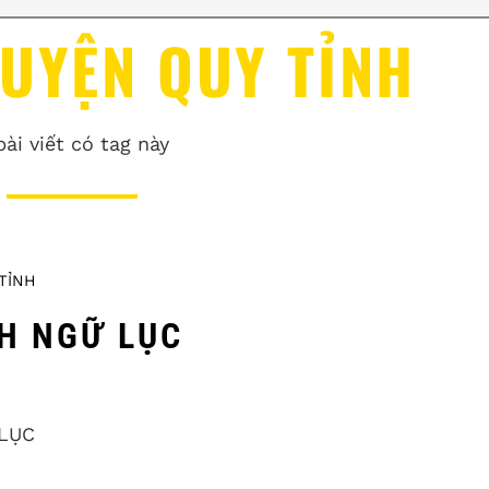
HUYỆN QUY TỈNH
bài viết có tag này
TỈNH
NH NGỮ LỤC
 LỤC