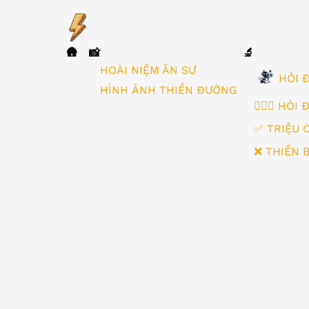
🛖
📸
🔬
▼
HOÀI NIỆM ÂN SƯ
HỎI Đ
HÌNH ẢNH THIỀN ĐƯỜNG
🙋🏻‍♂️ HỎI
✅ TRIỆU 
❌ THIỀN 