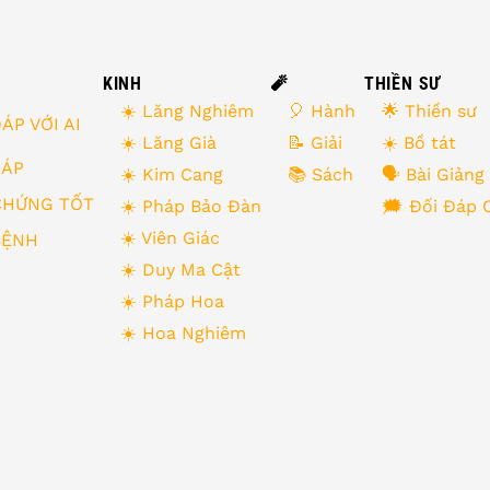
KINH
🧨
THIỀN SƯ
☀️ Lăng Nghiêm
🎈 Hành
🌟 Thiền sư
ÁP VỚI AI
☀️ Lăng Già
📝 Giải
☀️ Bồ tát
 ĐÁP
☀️ Kim Cang
📚 Sách
🗣 Bài Giảng
CHỨNG TỐT
☀️ Pháp Bảo Đàn
🗯 Đối Đáp 
☀️ Viên Giác
BỆNH
☀️ Duy Ma Cật
☀️ Pháp Hoa
☀️ Hoa Nghiêm