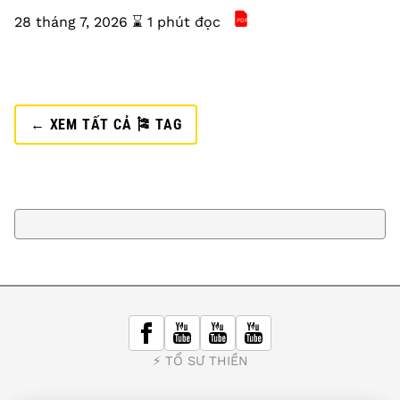
28 tháng 7, 2026
⌛️ 1 phút đọc
PDF
Kim Cang Kinh Tông Th
← XEM TẤT CẢ 🎏 TAG
⚡️ TỔ SƯ THIỀN