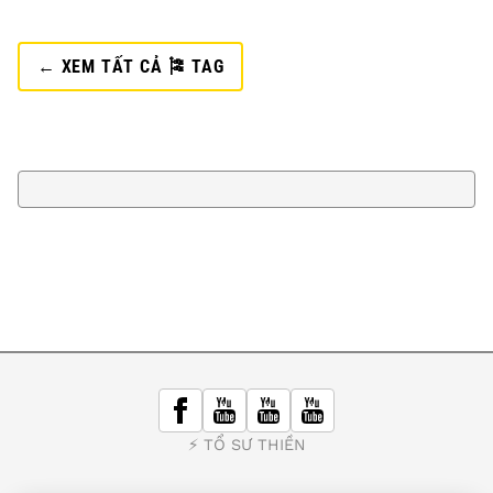
← XEM TẤT CẢ 🎏 TAG
⚡️ TỔ SƯ THIỀN