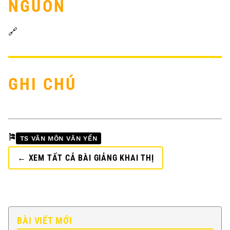
NGUỒN
🔗
GHI CHÚ
🎏
TS VÂN MÔN VĂN YỂN
← XEM TẤT CẢ BÀI GIẢNG KHAI THỊ
BÀI VIẾT MỚI