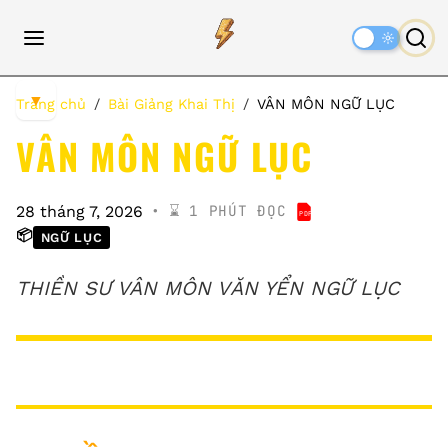
Dark
Mode
▼
Trang chủ
Bài Giảng Khai Thị
VÂN MÔN NGỮ LỤC
VÂN MÔN NGỮ LỤC
⌛️ 1 PHÚT ĐỌC
28 tháng 7, 2026
PDF
VÂN MÔN NGỮ LỤC
📦
NGỮ LỤC
THIỀN SƯ VÂN MÔN VĂN YỂN NGỮ LỤC