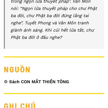
trong ngọn lửa thuyết pháp”. Vân Môn
nói: “Ngọn lửa thuyết pháp cho chư Phật
ba đời, chư Phật ba đời đứng lắng tai
nghe”. Tuyết Phong và Vân Môn tranh
giành ánh sáng. Khi củi hết lửa tắt, chư
Phật ba đời ở đâu nghe?
NGUỒN
⚙️
Sách CON MẮT THIỀN TÔNG
GHI CHÚ