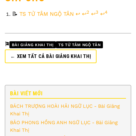
FOOTNOTES
2
3
4
📝
TS TỬ TÂM NGỘ TÂN
↩
↩
↩
↩
🎏
BÀI GIẢNG KHAI THỊ
TS TỬ TÂM NGỘ TÂN
← XEM TẤT CẢ BÀI GIẢNG KHAI THỊ
BÀI VIẾT MỚI
BÁCH TRƯỢNG HOÀI HẢI NGỮ LỤC - Bài Giảng
Khai Thị
BẢO PHONG HỒNG ANH NGỮ LỤC - Bài Giảng
Khai Thị