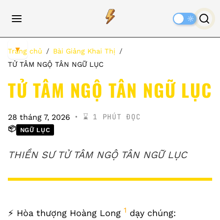
Dark
Mode
▼
Trang chủ
Bài Giảng Khai Thị
TỬ TÂM NGỘ TÂN NGỮ LỤC
TỬ TÂM NGỘ TÂN NGỮ LỤC
⌛️ 1 PHÚT ĐỌC
28 tháng 7, 2026
📦
NGỮ LỤC
THIỀN SƯ TỬ TÂM NGỘ TÂN NGỮ LỤC
1
⚡️ Hòa thượng Hoàng Long
dạy chúng: