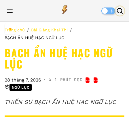
Dark
Mode
▼
Trang chủ
Bài Giảng Khai Thị
BẠCH ẨN HUỆ HẠC NGỮ LỤC
BẠCH ẨN HUỆ HẠC NGỮ
LỤC
⌛️ 1 PHÚT ĐỌC
28 tháng 7, 2026
PDF
PDF
BẠCH ẨN HUỆ HẠC
BẠCH ẨN HUỆ H
📦
NGỮ LỤC
THIỀN SƯ BẠCH ẨN HUỆ HẠC NGỮ LỤC