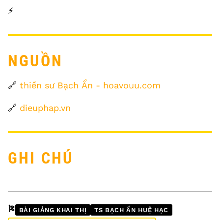
⚡️
NGUỒN
🔗
thiền sư Bạch Ẩn - hoavouu.com
🔗
dieuphap.vn
GHI CHÚ
🎏
BÀI GIẢNG KHAI THỊ
TS BẠCH ẨN HUỆ HẠC