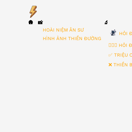
🛖
📸
🔬
▼
HOÀI NIỆM ÂN SƯ
HỎI Đ
HÌNH ẢNH THIỀN ĐƯỜNG
🙋🏻‍♂️ HỎI
✅ TRIỆU 
❌ THIỀN 