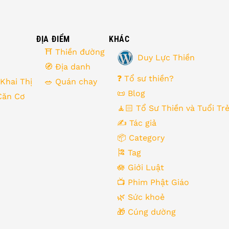
ĐỊA ĐIỂM
KHÁC
⛩ Thiền đường
Duy Lực Thiền
🧭 Địa danh
❓ Tổ sư thiền?
 Khai Thị
🥗 Quán chay
📜 Blog
Căn Cơ
🧘🏻 Tổ Sư Thiền và Tuổi Tr
✍️ Tác giả
📦 Category
🎏 Tag
🪷 Giới Luật
📺 Phim Phật Giáo
🌿️ Sức khoẻ
🎁️ Cúng dường