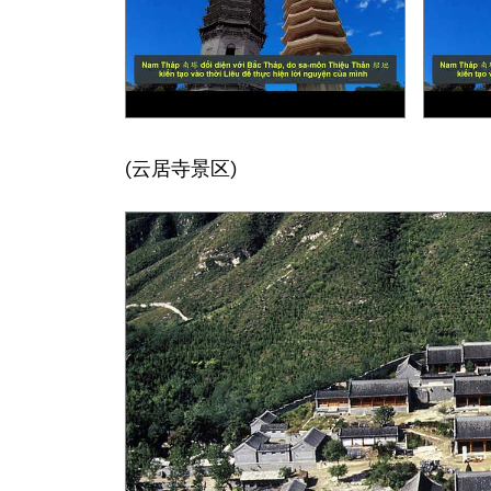
(云居寺景区)