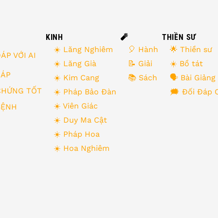
KINH
🧨
THIỀN SƯ
☀️ Lăng Nghiêm
🎈 Hành
🌟 Thiền sư
ÁP VỚI AI
☀️ Lăng Già
📝 Giải
☀️ Bồ tát
 ĐÁP
☀️ Kim Cang
📚 Sách
🗣 Bài Giảng
CHỨNG TỐT
☀️ Pháp Bảo Đàn
🗯 Đối Đáp 
☀️ Viên Giác
BỆNH
☀️ Duy Ma Cật
☀️ Pháp Hoa
☀️ Hoa Nghiêm