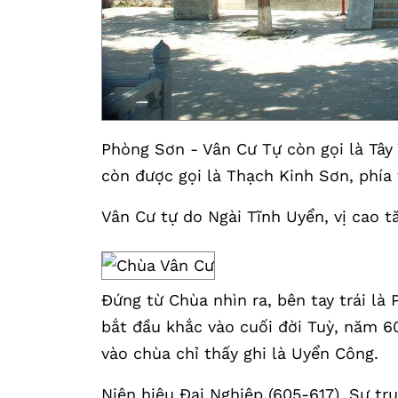
Phòng Sơn - Vân Cư Tự còn gọi là Tây 
còn được gọi là Thạch Kinh Sơn, phía
Vân Cư tự do Ngài Tĩnh Uyển, vị cao tă
Đứng từ Chùa nhìn ra, bên tay trái l
bắt đầu khắc vào cuối đời Tuỳ, năm 60
vào chùa chỉ thấy ghi là Uyển Công.
Niên hiệu Đại Nghiệp (605-617), Sư tr