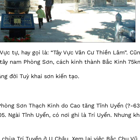
Vực tự, hay gọi là: “Tây Vực Vân Cư Thiền Lâm”. Cũ
 tây nam Phòng Sơn, cách kinh thành Bắc Kinh 75k
ng đời Tuỳ khai sơn kiến tạo.
à Phòng Sơn Thạch Kinh do Cao tăng Tĩnh Uyển (?-63
5. Ngài Tĩnh Uyển, có nơi ghi là Trí Uyển. Nhưng kh
ụ chùa Trí Tuyền ở U Châu. Xem lại việc Bắc Chu Vũ