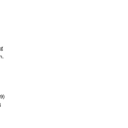
ng
m.
9)
i