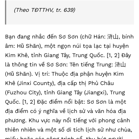
(Theo TĐTTHV, tr. 639)
Bạn đang nhắc đến Sơ Sơn (chữ Hán: 浒山, bính
âm: Hǔ Shān), một ngọn núi tọa lạc tại huyện
Kim Khê, tỉnh Giang Tây, Trung Quốc. [1, 2] Đây
là thông tin về Sơ Sơn: Tên tiếng Trung: 浒山
(Hǔ Shān). Vị trí: Thuộc địa phận huyện Kim
Khê (Jinxi County), địa cấp thị Phủ Châu
(Fuzhou City), tỉnh Giang Tây (Jiangxi), Trung
Quốc. [1, 2] Đặc điểm nổi bật: Sơ Sơn là một
địa điểm có ý nghĩa về lịch sử và văn hóa địa
phương. Khu vực này nổi tiếng với phong cảnh
thiên nhiên và một số di tích lịch sử như chùa,
miếu hoặc các công trình cổ, thu hút người