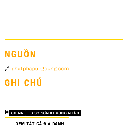
NGUỒN
🔗
phatphapungdung.com
GHI CHÚ
🎏
CHINA
TS SƠ SƠN KHUÔNG NHÂN
← XEM TẤT CẢ ĐỊA DANH