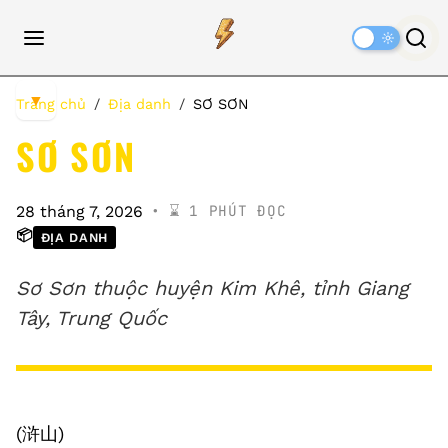
Dark
Mode
▼
Trang chủ
Địa danh
SƠ SƠN
SƠ SƠN
⌛️ 1 PHÚT ĐỌC
28 tháng 7, 2026
📦
ĐỊA DANH
Sơ Sơn thuộc huyện Kim Khê, tỉnh Giang
Tây, Trung Quốc
(浒山)