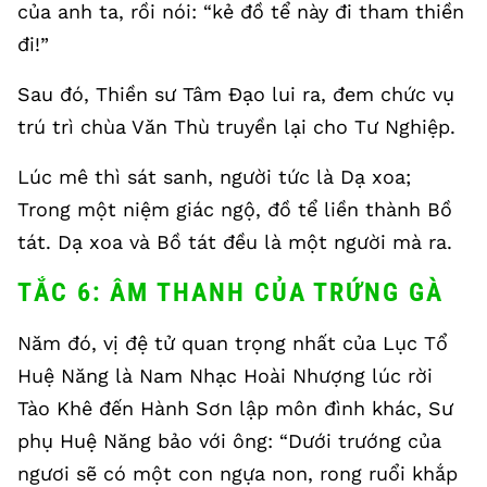
của anh ta, rồi nói: “kẻ đồ tể này đi tham thiền
đi!”
Sau đó, Thiền sư Tâm Đạo lui ra, đem chức vụ
trú trì chùa Văn Thù truyền lại cho Tư Nghiệp.
Lúc mê thì sát sanh, người tức là Dạ xoa;
Trong một niệm giác ngộ, đồ tể liền thành Bồ
tát. Dạ xoa và Bồ tát đều là một người mà ra.
TẮC 6: ÂM THANH CỦA TRỨNG GÀ
Năm đó, vị đệ tử quan trọng nhất của Lục Tổ
Huệ Năng là Nam Nhạc Hoài Nhượng lúc rời
Tào Khê đến Hành Sơn lập môn đình khác, Sư
phụ Huệ Năng bảo với ông: “Dưới trướng của
ngươi sẽ có một con ngựa non, rong ruổi khắp