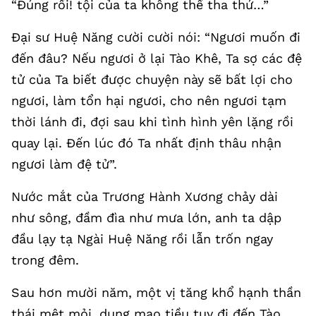
“Đúng rồi! tội của ta không thể tha thứ…”
Đại sư Huệ Năng cười cười nói: “Ngươi muốn đi
đến đâu? Nếu ngươi ở lại Tào Khê, Ta sợ các đệ
tử của Ta biết được chuyện này sẽ bất lợi cho
ngươi, làm tổn hại ngươi, cho nên ngươi tạm
thời lánh đi, đợi sau khi tình hình yên lặng rồi
quay lại. Đến lúc đó Ta nhất định thâu nhận
ngươi làm đệ tử”.
Nước mắt của Trương Hành Xương chảy dài
như sông, đầm đìa như mưa lớn, anh ta dập
đầu lạy tạ Ngài Huệ Năng rồi lẫn trốn ngay
trong đêm.
Sau hơn mười năm, một vị tăng khổ hạnh thần
thái mệt mỏi, dung mạo tiều tuỵ đi đến Tào