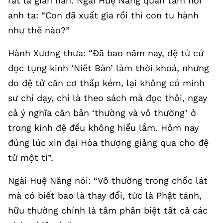
rất là gian nan. Ngài Huệ Năng quan tâm hỏi
anh ta: “Con đã xuất gia rồi thì con tu hành
như thế nào?”
Hành Xương thưa: “Đã bao năm nay, đệ tử cứ
đọc tụng kinh ‘Niết Bàn’ làm thời khoá, nhưng
do đệ tử căn cơ thấp kém, lại không có minh
sư chỉ dạy, chỉ là theo sách mà đọc thôi, ngay
cả ý nghĩa căn bản ‘thường và vô thường’ ở
trong kinh đệ đều không hiểu lắm. Hôm nay
đúng lúc xin đại Hòa thượng giảng qua cho đệ
tử một tí”.
Ngài Huệ Năng nói: “Vô thường trong chốc lát
mà có biết bao là thay đổi, tức là Phật tánh,
hữu thường chính là tâm phân biệt tất cả các