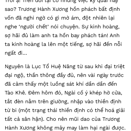
Trời ạ! Trên đời lại có những việc kỳ quái này
sao? Trương Hành Xương hồn phách bất định
vốn đã nghi ngờ có gì mờ ám, đột nhiên lại
nghe ‘người chết’ nói chuyện. Sự kinh hoàng,
sợ hãi đủ làm anh ta hồn bay phách tán! Anh
ta kinh hoàng la lên một tiếng, sợ hãi đến nỗi
ngất đi…
Nguyên là Lục Tổ Huệ Năng từ sau khi đại triệt
đại ngộ, thần thông đầy đủ, nên vài ngày trước
đã cảm thấy một luồng sát khí dần dần đến
Tào Khê. Đêm hôm đó, Ngài cố ý khép hờ cửa,
tắt đèn nằm trên giường, nhập vào thiền định
từ bi (một trạng thái thiền định có thể hoá giải
tất cả sân hận). Cho nên mũi dao của Trương
Hành Xương không mảy may làm hại ngài được.