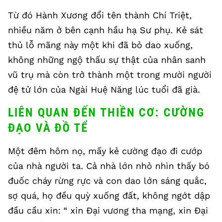
Từ đó Hành Xương đổi tên thành Chí Triệt,
nhiều năm ở bên cạnh hầu hạ Sư phụ. Kẻ sát
thủ lỗ mãng này một khi đã bỏ dao xuống,
không những ngộ thấu sự thật của nhân sanh
vũ trụ mà còn trở thành một trong mười người
đệ tử lớn của Ngài Huệ Năng lúc tuổi đã già.
LIÊN QUAN ĐẾN THIỀN CƠ: CƯỜNG
ĐẠO VÀ ĐỒ TỂ
Một đêm hôm nọ, mấy kẻ cường đạo đi cướp
của nhà người ta. Cả nhà lớn nhỏ nhìn thấy bó
đuốc cháy rừng rực và con dao lớn sáng quắc,
sợ quá, họ đều quỳ xuống đất, không ngớt dập
đầu cầu xin: “ xin Đại vương tha mạng, xin Đại