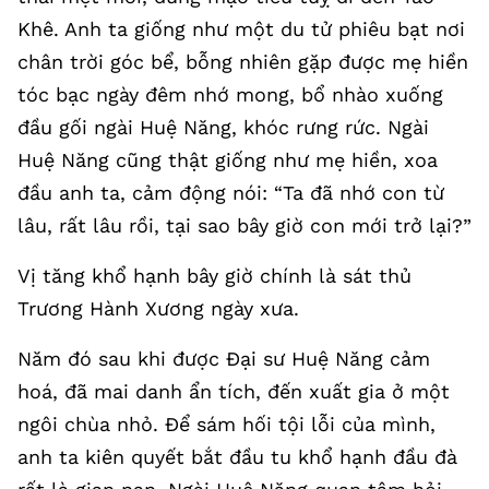
Khê. Anh ta giống như một du tử phiêu bạt nơi
chân trời góc bể, bỗng nhiên gặp được mẹ hiền
tóc bạc ngày đêm nhớ mong, bổ nhào xuống
đầu gối ngài Huệ Năng, khóc rưng rức. Ngài
Huệ Năng cũng thật giống như mẹ hiền, xoa
đầu anh ta, cảm động nói: “Ta đã nhớ con từ
lâu, rất lâu rồi, tại sao bây giờ con mới trở lại?”
Vị tăng khổ hạnh bây giờ chính là sát thủ
Trương Hành Xương ngày xưa.
Năm đó sau khi được Đại sư Huệ Năng cảm
hoá, đã mai danh ẩn tích, đến xuất gia ở một
ngôi chùa nhỏ. Để sám hối tội lỗi của mình,
anh ta kiên quyết bắt đầu tu khổ hạnh đầu đà