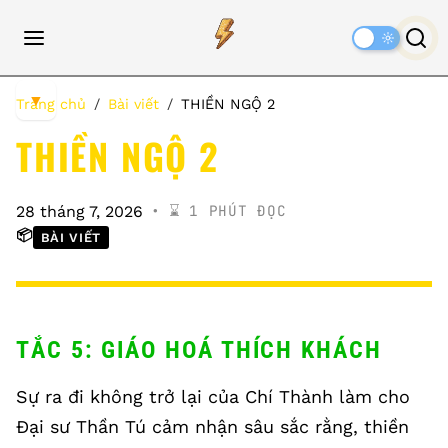
Dark
Mode
▼
Trang chủ
Bài viết
THIỀN NGỘ 2
THIỀN NGỘ 2
⌛️ 1 PHÚT ĐỌC
28 tháng 7, 2026
📦
BÀI VIẾT
TẮC 5: GIÁO HOÁ THÍCH KHÁCH
Sự ra đi không trở lại của Chí Thành làm cho
Đại sư Thần Tú cảm nhận sâu sắc rằng, thiền