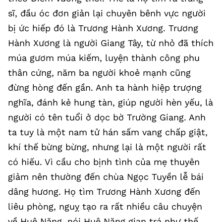
sĩ, đầu óc đơn giản lại chuyên bênh vực người
bị ức hiếp đó là Trương Hành Xương. Trương
Hành Xương là người Giang Tây, từ nhỏ đã thích
múa gươm múa kiếm, luyện thành công phu
thân cứng, năm ba người khoẻ mạnh cũng
đừng hòng đến gần. Anh ta hành hiệp trượng
nghĩa, đánh kẻ hung tàn, giúp người hèn yếu, là
người có tên tuổi ở dọc bờ Trường Giang. Anh
ta tuy là một nam tử hán sấm vang chấp giật,
khí thế bừng bừng, nhưng lại là một người rất
có hiếu. Vì cầu cho bịnh tình của mẹ thuyên
giảm nên thường đến chùa Ngọc Tuyền lễ bái
dâng hương. Họ tìm Trương Hành Xương đến
liêu phòng, nguỵ tạo ra rất nhiều câu chuyện
về Huệ Năng, nói Huệ Năng gian trá như thế