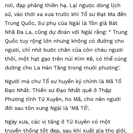
nơi, đạp phăng thiên hạ. Lại ngược dòng lịch
sử, vào thời xa xưa trước khi Tổ sư Đạt Ma đến
Trung Quốc, Sư phụ của Ngài là Tôn giả Bát
Nhã Đa La, cũng dự đoán với Ngài rằng: “ Trung
Quốc tuy rộng lớn nhưng không có đường cho
ngươi, chỉ nhờ bước chân của côn cháu ngươi
thôi, một hạt gạo trên núi Kim Kê, có thể cúng
dường cho La Hán Tăng trong mười phương’.
Người mà chư Tổ sư huyền ký chính là Mã Tổ
Đạo Nhất. Thiền sư Đạo Nhất quê ở Thập
Phương tỉnh Tứ Xuyên, ho Mã, cho nên người
đời sau tôn xưng Ngài là ‘Mã Tổ’.
Ngày xưa, các vị tăng ở Tứ Xuyên có một
truyền thống tốt đẹp, sau khi xuất gia thọ giới,