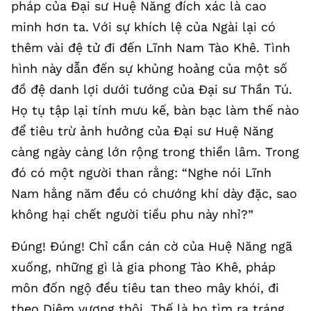
pháp của Đại sư Huệ Năng đích xác là cao
minh hơn ta. Với sự khích lệ của Ngài lại có
thêm vài đệ tử đi đến Lĩnh Nam Tào Khê. Tình
hình này dẫn đến sự khủng hoảng của một số
đồ đệ danh lợi dưới tướng của Đại sư Thần Tú.
Họ tụ tập lại tính mưu kế, bàn bạc làm thế nào
để tiêu trừ ảnh hưởng của Đại sư Huệ Năng
càng ngày càng lớn rộng trong thiền lâm. Trong
đó có một người than rằng: “Nghe nói Lĩnh
Nam hằng năm đều có chướng khí dày đặc, sao
không hại chết người tiều phu này nhỉ?”
Đúng! Đúng! Chỉ cần cán cờ của Huệ Năng ngã
xuống, những gì là gia phong Tào Khê, pháp
môn đốn ngộ đều tiêu tan theo mây khói, đi
theo Diêm vương thôi. Thế là họ tìm ra tráng