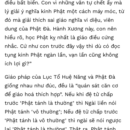
điều bất biến. Con vì những văn tự chết ấy mà
lý giải ý nghĩa kinh Phật một cách máy móc, từ
đó mà giải thích sai giáo nghĩa vi diệu, viên
dung của Phật Đà. Hành Xương này, con nên
hiểu rõ, học Phật kỵ nhất là giáo điều cứng
nhắc. Cứ như con trước đây vậy thì dù có đọc
tụng kinh Phật ngàn lần, vạn lần cũng không
ích lợi gì?”
Giáo pháp của Lục Tổ Huệ Năng và Phật Đà
giống nhau như đúc, đều là “quán sát căn cơ
để giáo hoá thích hợp”. Nếu khi đệ tử chấp
trước ‘Phật tánh là thường’ thì Ngài liền nói
Phật tánh ‘vô thường’; Nếu đệ tử chấp trước
‘Phật tánh là vô thường’ thì ngài sẽ nói ngược
lại ‘Phật tánh là thường’. Thật ra, Phật tánh