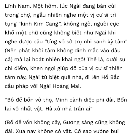
Lĩnh Nam. Một hôm, lúc Ngài đang bán củi
trong chợ, ngẫu nhiên nghe một vị cư sĩ trì
tụng “kinh Kim Cang”, không ngờ, người cực
khổ một chữ cũng không biết như Ngài khi
nghe được câu “Ưng vô sở trụ nhi sanh kỳ tâm”
(Nên phát khởi tâm không dính mắc vào đâu
cả) mà lại hoát nhiên khai ngộ! Thế là, dưới sự
chỉ điểm, khen ngợi giúp đỡ của vị cư sĩ thiện
tâm này, Ngài từ biệt quê nhà, đi lên Hồ Bắc
cầu pháp với Ngài Hoàng Mai.
“Bồ đề bổn vô thọ, Minh cảnh diệc phi đài, Bổn
lai vô nhất vật, Hà xử nhá trần ai”
(Bồ đề vốn không cây, Gương sáng cũng không
đài, Xưa nay không có vật, Cớ sao vướng bụi