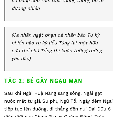
có đấng cứu thế, Dựa tường tường đổ lẽ
đương nhiên
(Cá nhân ngật phạn cá nhân bảo Tự kỷ
phiền não tự kỷ liễu Tùng lai một hữu
cứu thế chủ Tổng thị kháo tường tường
yếu đảo)
TẮC 2: BẺ GÃY NGẠO MẠN
Sau khi Ngài Huệ Năng sang sông, Ngài gạt
nước mắt từ giã Sư phụ Ngũ Tổ. Ngày đêm Ngài
tiếp tục lên đường, đi thẳng đến núi Đại Dữu ở
giáp giới của Giang Tây và Quảng Đông. Trèo