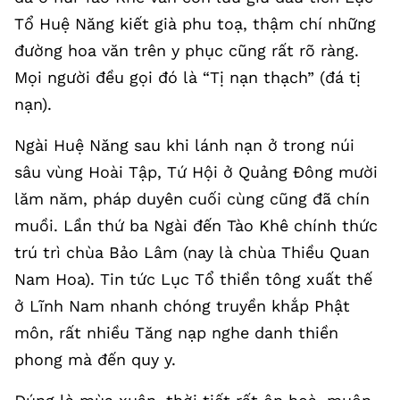
Tổ Huệ Năng kiết già phu toạ, thậm chí những
đường hoa văn trên y phục cũng rất rõ ràng.
Mọi người đều gọi đó là “Tị nạn thạch” (đá tị
nạn).
Ngài Huệ Năng sau khi lánh nạn ở trong núi
sâu vùng Hoài Tập, Tứ Hội ở Quảng Đông mười
lăm năm, pháp duyên cuối cùng cũng đã chín
muồi. Lần thứ ba Ngài đến Tào Khê chính thức
trú trì chùa Bảo Lâm (nay là chùa Thiều Quan
Nam Hoa). Tin tức Lục Tổ thiền tông xuất thế
ở Lĩnh Nam nhanh chóng truyền khắp Phật
môn, rất nhiều Tăng nạp nghe danh thiền
phong mà đến quy y.