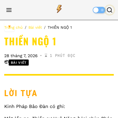
Dark
Mode
▼
Trang chủ
Bài viết
THIỀN NGỘ 1
THIỀN NGỘ 1
⌛️ 1 PHÚT ĐỌC
28 tháng 7, 2026
📦
BÀI VIẾT
LỜI TỰA
Kinh Pháp Bảo Đàn có ghi: