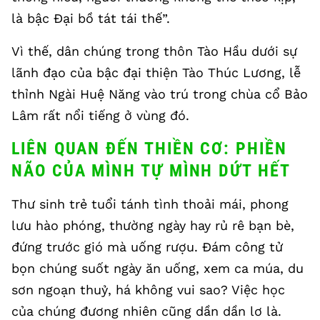
là bậc Đại bồ tát tái thế”.
Vì thế, dân chúng trong thôn Tào Hầu dưới sự
lãnh đạo của bậc đại thiện Tào Thúc Lương, lễ
thỉnh Ngài Huệ Năng vào trú trong chùa cổ Bảo
Lâm rất nổi tiếng ở vùng đó.
LIÊN QUAN ĐẾN THIỀN CƠ: PHIỀN
NÃO CỦA MÌNH TỰ MÌNH DỨT HẾT
Thư sinh trẻ tuổi tánh tình thoải mái, phong
lưu hào phóng, thường ngày hay rủ rê bạn bè,
đứng trước gió mà uống rượu. Đám công tử
bọn chúng suốt ngày ăn uống, xem ca múa, du
sơn ngoạn thuỷ, há không vui sao? Việc học
của chúng đương nhiên cũng dần dần lơ là.