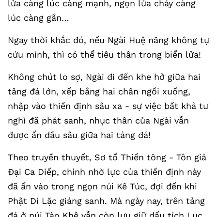
lửa càng lúc càng mạnh, ngọn lửa cháy càng
lúc càng gần…
Ngay thời khắc đó, nếu Ngài Huệ năng không tự
cứu mình, thì có thể tiêu thân trong biển lửa!
Không chút lo sợ, Ngài đi đến khe hở giữa hai
tảng đá lớn, xếp bằng hai chân ngồi xuống,
nhập vào thiền định sâu xa - sự việc bất khả tư
nghì đã phát sanh, nhục thân của Ngài vẫn
được ẩn dấu sâu giữa hai tảng đá!
Theo truyền thuyết, Sơ tổ Thiền tông - Tôn giả
Đại Ca Diếp, chính nhờ lực của thiền định này
đã ẩn vào trong ngọn núi Kê Túc, đợi đến khi
Phật Di Lặc giáng sanh. Mà ngày nay, trên tảng
đá ở núi Tào Khê vẫn còn lưu giữ dấu tích Lục