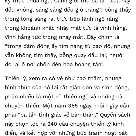
kỳ thực chưa ngộ. Cảnh giới thứ ba là: “xưa nay
đều không, sáng sáng đều gió trăng”, bỗng thấy
trong lòng sáng ra, trực tiếp lãnh ngộ rằng
trong khoảnh khắc nháy mắt tức là vĩnh hằng,
vĩnh hằng tức trong nháy mắt. Đây chính là
“trong đám đông ấy tìm nàng từ bao độ, nhưng
vẫn không tìm thấy, bỗng quay đầu lại, người
đó lại ở nơi chốn đèn hoa hoang tàn”.
Thiền lý, xem ra có vẻ như cao thâm, nhưng
hình thức của nó lại rất giản đơn và sinh động,
phần nhiều là một số thiền ngộ và những câu
chuyện thiền. Một năm 365 ngày, mỗi ngày cần
phải “ba lần tỉnh giác về bản thân.” Quyển sách
này chọn lọc ra 240 câu chuyện thiền lý kinh
điển, và kết hợp với những bức tranh hoạt bát