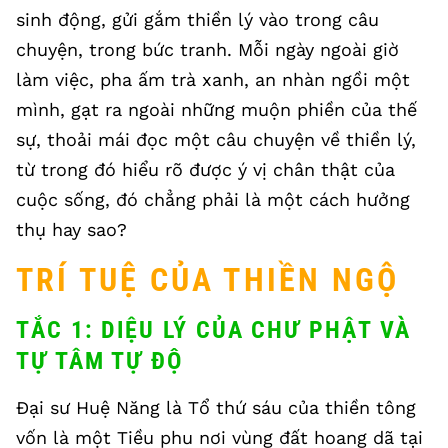
sinh động, gửi gắm thiền lý vào trong câu
chuyện, trong bức tranh. Mỗi ngày ngoài giờ
làm việc, pha ấm trà xanh, an nhàn ngồi một
mình, gạt ra ngoài những muộn phiền của thế
sự, thoải mái đọc một câu chuyện về thiền lý,
từ trong đó hiểu rõ được ý vị chân thật của
cuộc sống, đó chẳng phải là một cách hưởng
thụ hay sao?
TRÍ TUỆ CỦA THIỀN NGỘ
TẮC 1: DIỆU LÝ CỦA CHƯ PHẬT VÀ
TỰ TÂM TỰ ĐỘ
Đại sư Huệ Năng là Tổ thứ sáu của thiền tông
vốn là một Tiều phu nơi vùng đất hoang dã tại