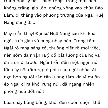
tranh đoạt y bát Thiền tông. Trong một đêm
không trăng, gió lớn, chúng xông vào chùa Bảo
Lâm, đi thẳng vào phương trượng của Ngài Huệ
Năng đang ở….
May mắn thay! Đại sư Huệ Năng sau khi khai
ngộ, trực giác vô cùng nhạy bén. Trong tâm
Ngài rõ ràng sáng tỏ, thường biết rõ mọi việc,
nên sớm đã nhận ra ý đồ bất lương của họ và
đã trốn đi trước. Ngài trốn đến một ngọn núi
lớn cây cối rậm rạp ở phía sau ngôi chùa. Ai
ngờ bọn người tán tận lương tâm kia vì muốn
ép Ngài đi ra khỏi rừng núi, đã ngang nhiên
phóng hoả đốt núi!
Lửa cháy bừng bừng, khói đen cuồn cuộn, thế