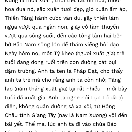
Đúng là mùa xuân, thời tiết rất ôn hoà, muôn
hoa đua nở, sắc xuân tươi đẹp, gió xuân ấm áp,
Thiền Tăng hành cước vân du, gậy thiền làm
ngựa vượt qua ngàn non, giày cỏ làm thuyền
vượt qua sông suối, đến các tòng lâm hai bên
bờ Bắc Nam sông lớn để thăm viếng hỏi đạo.
Ngày hôm nọ, một Tỳ kheo (người xuất gia) trẻ
tuổi đang dong ruổi trên con đường cát bụi
dặm trường. Anh ta tên là Pháp Đạt, chớ thấy
anh ta trẻ mà cho rằng anh ta còn nhỏ; Tăng
lạp (năm tháng xuất gia) lại rất nhiều - mới bảy
tuổi đã xuất gia. Anh ta nghe nói Lục Tổ đã lộ
diện, không quản đường sá xa xôi, từ Hồng
Châu tỉnh Giang Tây (nay là Nam Xương) vội đến
bái yết. Thế mà, lúc anh ta đi vào chùa Bảo