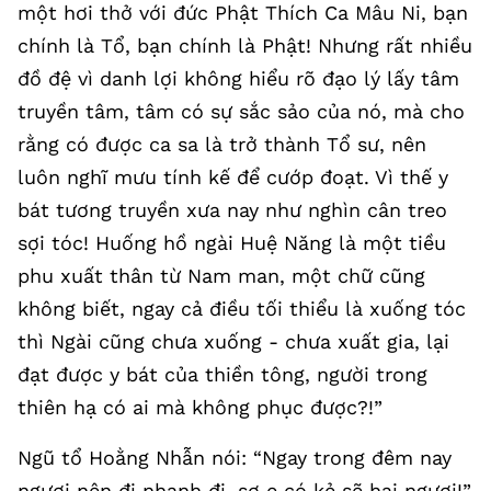
một hơi thở với đức Phật Thích Ca Mâu Ni, bạn
chính là Tổ, bạn chính là Phật! Nhưng rất nhiều
đồ đệ vì danh lợi không hiểu rõ đạo lý lấy tâm
truyền tâm, tâm có sự sắc sảo của nó, mà cho
rằng có được ca sa là trở thành Tổ sư, nên
luôn nghĩ mưu tính kế để cướp đoạt. Vì thế y
bát tương truyền xưa nay như nghìn cân treo
sợi tóc! Huống hồ ngài Huệ Năng là một tiều
phu xuất thân từ Nam man, một chữ cũng
không biết, ngay cả điều tối thiểu là xuống tóc
thì Ngài cũng chưa xuống - chưa xuất gia, lại
đạt được y bát của thiền tông, người trong
thiên hạ có ai mà không phục được?!”
Ngũ tổ Hoằng Nhẫn nói: “Ngay trong đêm nay
ngươi nên đi nhanh đi, sợ e có kẻ sẽ hại ngươi!”