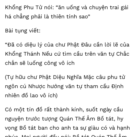
Khổng Phu Tử nói: “ăn uống và chuyện trai gái
há chẳng phải là thiên tính sao”
Bài tụng viết:
“Đã có diệu lý của chư Phật Đâu cần lời lẽ của
Khổng Thánh Nếu cứ tìm cầu trên văn tự Chắc
chắn sẽ luống công vô ích
(Tự hữu chư Phật Diệu Nghĩa Mặc câu phu tử
ngôn cú Nhược hướng văn tự tham cầu Định
nhiên đồ lao vô ích)
Có một tín đồ rất thành kính, suốt ngày cầu
nguyện trước tượng Quán Thế Âm Bồ tát, hy
vọng Bồ tát ban cho anh ta sự giàu có và hạnh
phúc. Mọi người đều nói: Bồ tát Quán Thế Âm