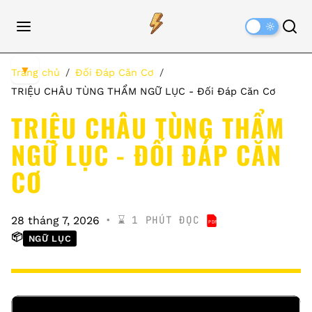
Dark
Mode
▼
Trang chủ
Đối Đáp Căn Cơ
TRIỆU CHÂU TÙNG THẨM NGỮ LỤC - Đối Đáp Căn Cơ
TRIỆU CHÂU TÙNG THẨM
NGỮ LỤC - ĐỐI ĐÁP CĂN
CƠ
⌛️ 1 PHÚT ĐỌC
28 tháng 7, 2026
PDF
TRIỆU CHÂU TÙNG
📦
NGỮ LỤC