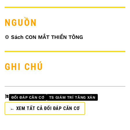
NGUỒN
⚙️
Sách CON MẮT THIỀN TÔNG
GHI CHÚ
🎏
ĐỐI ĐÁP CĂN CƠ
TS GIÁM TRÍ TĂNG XÁN
← XEM TẤT CẢ ĐỐI ĐÁP CĂN CƠ