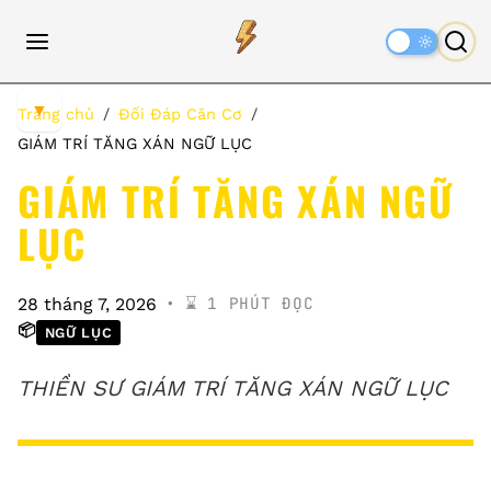
Dark
Mode
▼
Trang chủ
Đối Đáp Căn Cơ
GIÁM TRÍ TĂNG XÁN NGỮ LỤC
GIÁM TRÍ TĂNG XÁN NGỮ
LỤC
⌛️ 1 PHÚT ĐỌC
28 tháng 7, 2026
📦
NGỮ LỤC
THIỀN SƯ GIÁM TRÍ TĂNG XÁN NGỮ LỤC