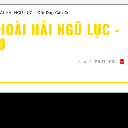
I HẢI NGỮ LỤC - Đối Đáp Căn Cơ
OÀI HẢI NGỮ LỤC -
Ơ
⌛️ 1 PHÚT ĐỌC
PDF
BÁC