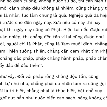
nh sợ điên cuồng, không được tự do, thì cần hiện t
i mỗi cảnh pháp đều không ái nhiễm, cũng chẳng y t
 tại là nhân, lúc lâm chung là quả. Nghiệp quả đã hiệ
từ trước cho đến ngày nay. Xưa nếu có nay thì nay
hật thì ngày nay cũng có Phật. Hiện tại nếu được m
uản nhiếp, thì chẳng đến tận vị lai cũng được như
ười, người chỉ là Phật, cũng là Tam muội định, chẳn
em Thiền tưởng Thiền, chẳng cần đem Phật tìm Phậ
 chẳng đắc pháp, pháp chẳng hành pháp, pháp chẳ
ấy đắc để đắc thêm”.
hư vầy: Đối với pháp rỗng không độc tồn, cũng
ánh tự như như, chẳng phải do nhân làm ra cũng gọi 
i là trí biết, chẳng phải là thức biết, bặt chỗ suy
 nghĩ dứt hẳn như nước biển cạn sạch, sóng không c