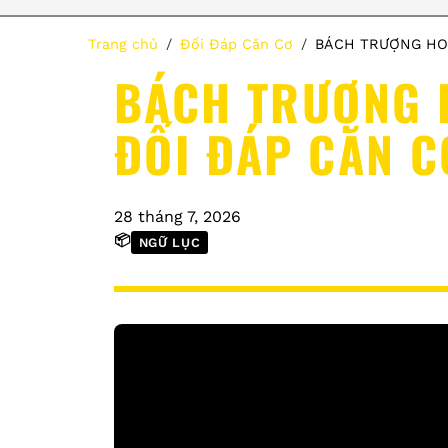
Trang chủ
Đối Đáp Căn Cơ
BÁCH TRƯỢNG HOÀ
BÁCH TRƯỢNG H
ĐỐI ĐÁP CĂN C
28 tháng 7, 2026
📦
NGỮ LỤC