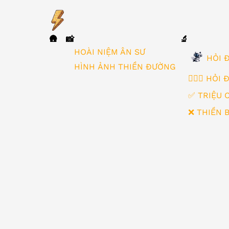
🛖
📸
🔬
▼
HOÀI NIỆM ÂN SƯ
HỎI Đ
HÌNH ẢNH THIỀN ĐƯỜNG
🙋🏻‍♂️ HỎI
✅ TRIỆU 
❌ THIỀN 