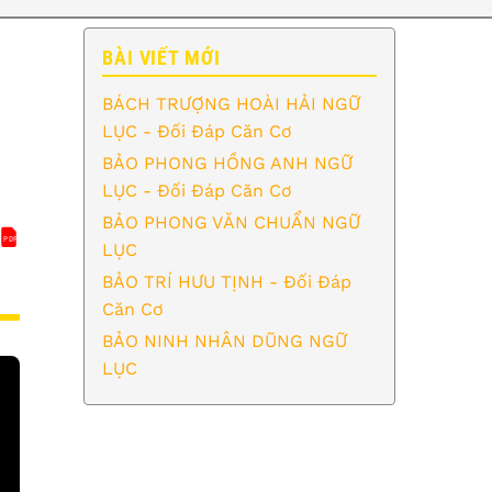
BÀI VIẾT MỚI
BÁCH TRƯỢNG HOÀI HẢI NGỮ
LỤC - Đối Đáp Căn Cơ
BẢO PHONG HỒNG ANH NGỮ
LỤC - Đối Đáp Căn Cơ
BẢO PHONG VĂN CHUẨN NGỮ
PDF
H TRƯỢNG HOÀI HẢI NGỮ LỤC - ĐỐI ĐÁP CĂN CƠ (1)
BÁCH TRƯỢNG HOÀI HẢI NGỮ LỤC - ĐỐI ĐÁP CĂN CƠ 
LỤC
BẢO TRÍ HƯU TỊNH - Đối Đáp
Căn Cơ
BẢO NINH NHÂN DŨNG NGỮ
LỤC