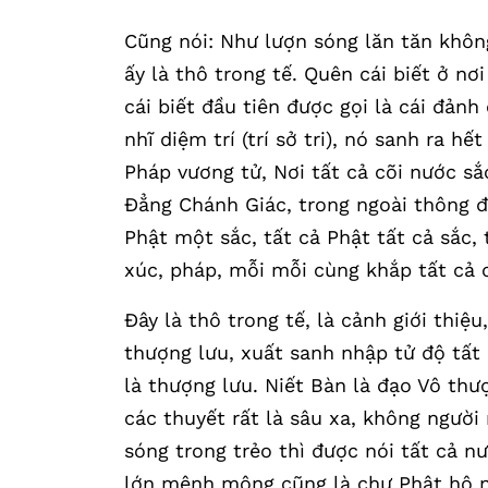
Cũng nói: Như lượn sóng lăn tăn không 
ấy là thô trong tế. Quên cái biết ở nơi
cái biết đầu tiên được gọi là cái đản
nhĩ diệm trí (trí sở tri), nó sanh ra h
Pháp vương tử, Nơi tất cả cõi nước sắ
Đẳng Chánh Giác, trong ngoài thông đ
Phật một sắc, tất cả Phật tất cả sắc, t
xúc, pháp, mỗi mỗi cùng khắp tất cả 
Đây là thô trong tế, là cảnh giới thiệu
thượng lưu, xuất sanh nhập tử độ tất 
là thượng lưu. Niết Bàn là đạo Vô thư
các thuyết rất là sâu xa, không người
sóng trong trẻo thì được nói tất cả nư
lớn mênh mông cũng là chư Phật hộ 