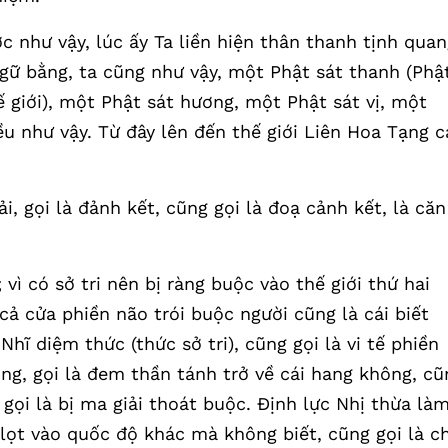
c như vậy, lúc ấy Ta liền hiện thân thanh tịnh qua
ngữ bằng, ta cũng như vậy, một Phật sát thanh (Phậ
ế giới), một Phật sát hương, một Phật sát vị, một
ều như vậy. Từ đây lên đến thế giới Liên Hoa Tạng 
iải, gọi là đảnh kết, cũng gọi là đoạ cảnh kết, là căn
 vì có sở tri nên bị ràng buộc vào thế giới thứ hai
cả cửa phiền não trói buộc người cũng là cái biết
hĩ diệm thức (thức sở tri), cũng gọi là vi tế phiền
ong, gọi là đem thần tánh trở về cái hang không, cũ
 gọi là bị ma giải thoát buộc. Định lực Nhị thừa là
ị lọt vào quốc độ khác mà không biết, cũng gọi là c