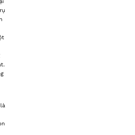
ại
rụ
n
ột
g
t.
ng
là
òn