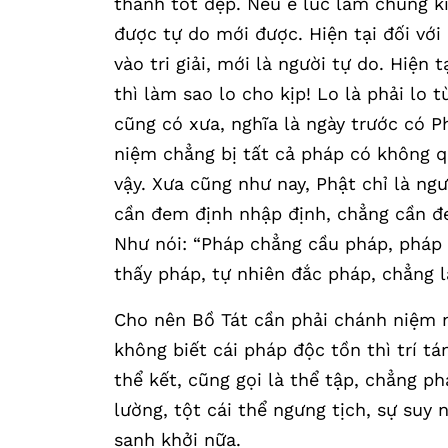
thành tốt đẹp. Nếu e lúc lâm chung ki
được tự do mới được. Hiện tại đối vớ
vào tri giải, mới là người tự do. Hiện
thì làm sao lo cho kịp! Lo là phải lo 
cũng có xưa, nghĩa là ngày trước có P
niệm chẳng bị tất cả pháp có không q
vậy. Xưa cũng như nay, Phật chỉ là ng
cần đem định nhập định, chẳng cần đ
Như nói: “Pháp chẳng cầu pháp, pháp
thấy pháp, tự nhiên đắc pháp, chẳng l
Cho nên Bồ Tát cần phải chánh niệm n
không biết cái pháp độc tồn thì trí t
thể kết, cũng gọi là thể tập, chẳng phả
lường, tột cái thể ngưng tịch, sự suy
sanh khởi nữa.