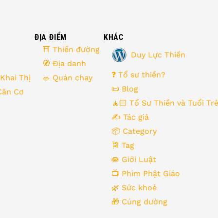
ĐỊA ĐIỂM
KHÁC
⛩ Thiền đường
Duy Lực Thiền
🧭 Địa danh
❓ Tổ sư thiền?
 Khai Thị
🥗 Quán chay
📜 Blog
Căn Cơ
🧘🏻 Tổ Sư Thiền và Tuổi Tr
✍️ Tác giả
📦 Category
🎏 Tag
🪷 Giới Luật
📺 Phim Phật Giáo
🌿️ Sức khoẻ
🎁️ Cúng dường