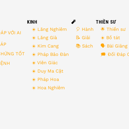
KINH
🧨
THIỀN SƯ
☀️ Lăng Nghiêm
🎈 Hành
🌟 Thiền sư
ÁP VỚI AI
☀️ Lăng Già
📝 Giải
☀️ Bồ tát
 ĐÁP
☀️ Kim Cang
📚 Sách
🗣 Bài Giảng
CHỨNG TỐT
☀️ Pháp Bảo Đàn
🗯 Đối Đáp 
☀️ Viên Giác
BỆNH
☀️ Duy Ma Cật
☀️ Pháp Hoa
☀️ Hoa Nghiêm