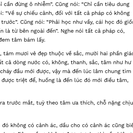
ỉ cần đừng ô nhiễm”. Cũng nói: “Chỉ cần tiêu dung
i: “Về sự chiếu cảnh, đối với tất cả pháp có không
ước”. Cũng nói: “Phải học như vầy, cái học đó giố
ẩn là từ bên ngoài đến”. Nghe nói tất cả pháp có,
 đem tâm bám lấy.
t, tám mươi vẻ đẹp thuộc về sắc, mười hai phần giá
ất cả dòng nước có, không, thanh, sắc, tâm như hư
 cháy đầu mới được, vậy mà đến lúc lâm chung tìm
được triệt để, huống là đến lúc đó mới điều tâm,
ra trước mắt, tuỳ theo tâm ưa thích, chỗ nặng chị
c đó không có cảnh ác, dầu cho có cảnh ác cũng bi