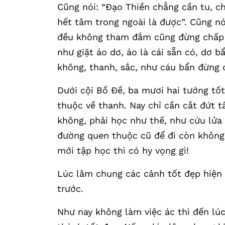
Cũng nói: “Đạo Thiền chẳng cần tu, ch
hết tâm trong ngoài là được”. Cũng nó
đều không tham đắm cũng đừng chấp tr
như giặt áo dơ, áo là cái sẵn có, dơ b
không, thanh, sắc, như cáu bẩn đừng
Dưới cội Bồ Đề, ba mươi hai tướng tố
thuộc về thanh. Nay chỉ cần cắt đứt t
không, phải học như thế, như cứu lửa
đường quen thuộc cũ để đi còn không 
mới tập học thì có hy vọng gì!
Lúc lâm chung các cảnh tốt đẹp hiện 
trước.
Như nay không làm việc ác thì đến lú