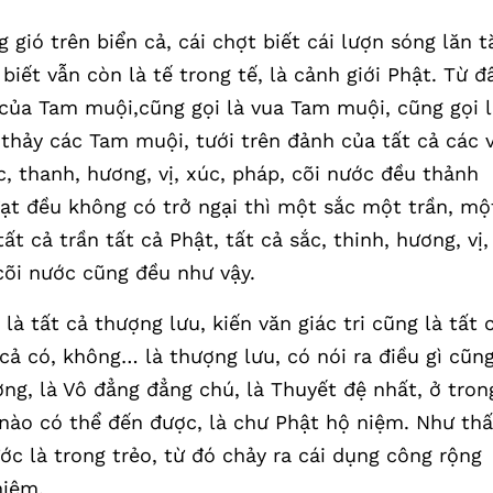
gió trên biển cả, cái chợt biết cái lượn sóng lăn t
 biết vẫn còn là tế trong tế, là cảnh giới Phật. Từ đ
h của Tam muội,cũng gọi là vua Tam muội, cũng gọi 
ết thảy các Tam muội, tưới trên đảnh của tất cả các v
c, thanh, hương, vị, xúc, pháp, cõi nước đều thảnh
ạt đều không có trở ngại thì một sắc một trần, mộ
ất cả trần tất cả Phật, tất cả sắc, thinh, hương, vị,
cõi nước cũng đều như vậy.
, là tất cả thượng lưu, kiến văn giác tri cũng là tất 
cả có, không… là thượng lưu, có nói ra điều gì cũn
ợng, là Vô đẳng đẳng chú, là Thuyết đệ nhất, ở tron
 nào có thể đến được, là chư Phật hộ niệm. Như th
ớc là trong trẻo, từ đó chảy ra cái dụng công rộng
niệm.