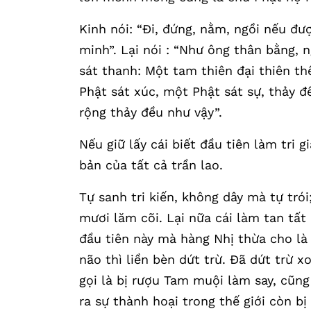
Kinh nói: “Đi, đứng, nằm, ngồi nếu đượ
minh”. Lại nói : “Như ông thân bằng, 
sát thanh: Một tam thiên đại thiên th
Phật sát xúc, một Phật sát sự, thảy đ
rộng thảy đều như vậy”.
Nếu giữ lấy cái biết đầu tiên làm tri g
bản của tất cả trần lao.
Tự sanh tri kiến, không dây mà tự trói;
mươi lăm cõi. Lại nữa cái làm tan tất 
đầu tiên này mà hàng Nhị thừa cho là N
não thì liền bèn dứt trừ. Đã dứt trừ x
gọi là bị rượu Tam muội làm say, cũng
ra sự thành hoại trong thế giới còn b