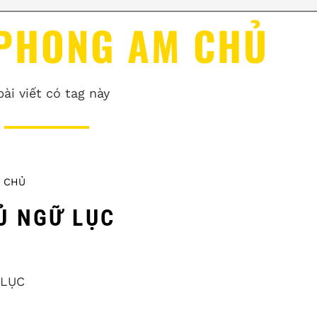
 PHONG AM CHỦ
bài viết có tag này
 CHỦ
Ủ NGỮ LỤC
 LỤC