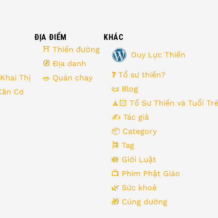
ĐỊA ĐIỂM
KHÁC
⛩ Thiền đường
Duy Lực Thiền
🧭 Địa danh
❓ Tổ sư thiền?
 Khai Thị
🥗 Quán chay
📜 Blog
Căn Cơ
🧘🏻 Tổ Sư Thiền và Tuổi Tr
✍️ Tác giả
📦 Category
🎏 Tag
🪷 Giới Luật
📺 Phim Phật Giáo
🌿️ Sức khoẻ
🎁️ Cúng dường