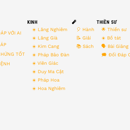
KINH
🧨
THIỀN SƯ
☀️ Lăng Nghiêm
🎈 Hành
🌟 Thiền sư
ÁP VỚI AI
☀️ Lăng Già
📝 Giải
☀️ Bồ tát
 ĐÁP
☀️ Kim Cang
📚 Sách
🗣 Bài Giảng
CHỨNG TỐT
☀️ Pháp Bảo Đàn
🗯 Đối Đáp 
☀️ Viên Giác
BỆNH
☀️ Duy Ma Cật
☀️ Pháp Hoa
☀️ Hoa Nghiêm