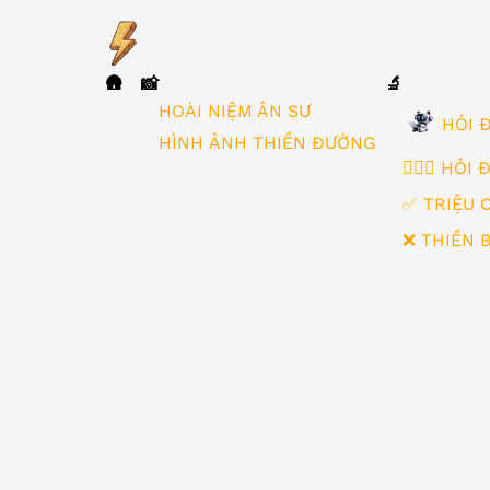
🛖
📸
🔬
▼
HOÀI NIỆM ÂN SƯ
HỎI Đ
HÌNH ẢNH THIỀN ĐƯỜNG
🙋🏻‍♂️ HỎI
✅ TRIỆU 
❌ THIỀN 