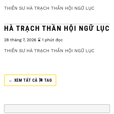
THIỀN SƯ HÀ TRẠCH THẦN HỘI NGỮ LỤC
HÀ TRẠCH THẦN HỘI NGỮ LỤC
28 tháng 7, 2026
⌛️ 1 phút đọc
THIỀN SƯ HÀ TRẠCH THẦN HỘI NGỮ LỤC
← XEM TẤT CẢ 🎏 TAG