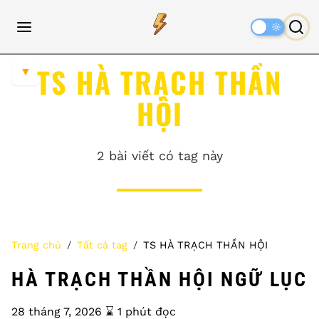
Dark
Mode
TS HÀ TRẠCH THẦN
▼
HỘI
2 bài viết có tag này
Trang chủ
Tất cả tag
TS HÀ TRẠCH THẦN HỘI
HÀ TRẠCH THẦN HỘI NGỮ LỤC
28 tháng 7, 2026
⌛️ 1 phút đọc