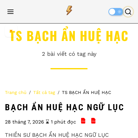
Dark
Mode
TS BẠCH ẨN HUỆ HẠC
▼
2 bài viết có tag này
Trang chủ
Tất cả tag
TS BẠCH ẨN HUỆ HẠC
BẠCH ẨN HUỆ HẠC NGỮ LỤC
28 tháng 7, 2026
⌛️ 1 phút đọc
PDF
PDF
BẠCH ẨN HUỆ HẠC NGỮ 
BẠCH ẨN HUỆ HẠC 
THIỀN SƯ BẠCH ẨN HUỆ HẠC NGỮ LỤC