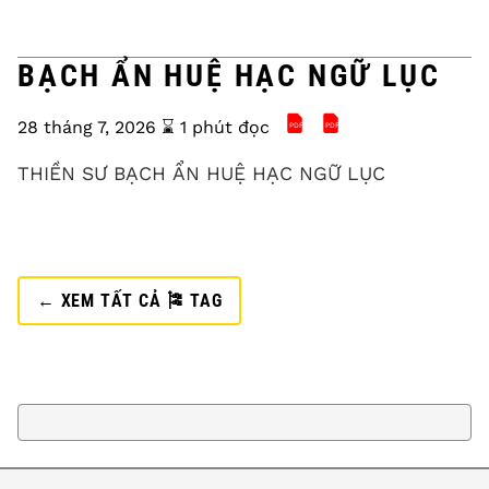
BẠCH ẨN HUỆ HẠC NGỮ LỤC
28 tháng 7, 2026
⌛️ 1 phút đọc
PDF
PDF
BẠCH ẨN HUỆ HẠC NGỮ 
BẠCH ẨN HUỆ HẠC 
THIỀN SƯ BẠCH ẨN HUỆ HẠC NGỮ LỤC
← XEM TẤT CẢ 🎏 TAG