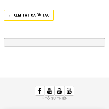
← XEM TẤT CẢ 🎏 TAG
⚡️ TỔ SƯ THIỀN