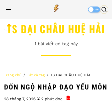
Dark
Mode
TS ĐẠI CHÂU HUỆ HẢI
▼
1 bài viết có tag này
Trang chủ
Tất cả tag
TS ĐẠI CHÂU HUỆ HẢI
ĐỐN NGỘ NHẬP ĐẠO YẾU MÔN
28 tháng 7, 2026
⌛️ 2 phút đọc
PDF
ĐỐN NGỘ NHẬP ĐẠO Y