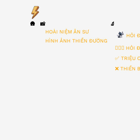
🛖
📸
🔬
▼
HOÀI NIỆM ÂN SƯ
HỎI Đ
HÌNH ẢNH THIỀN ĐƯỜNG
🙋🏻‍♂️ HỎI
✅ TRIỆU 
❌ THIỀN 