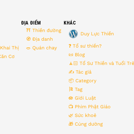
ĐỊA ĐIỂM
KHÁC
⛩ Thiền đường
Duy Lực Thiền
🧭 Địa danh
❓ Tổ sư thiền?
 Khai Thị
🥗 Quán chay
📜 Blog
Căn Cơ
🧘🏻 Tổ Sư Thiền và Tuổi Tr
✍️ Tác giả
📦 Category
🎏 Tag
🪷 Giới Luật
📺 Phim Phật Giáo
🌿️ Sức khoẻ
🎁️ Cúng dường