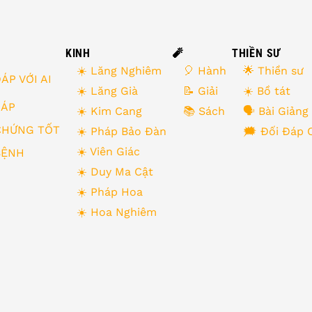
KINH
🧨
THIỀN SƯ
☀️ Lăng Nghiêm
🎈 Hành
🌟 Thiền sư
ÁP VỚI AI
☀️ Lăng Già
📝 Giải
☀️ Bồ tát
 ĐÁP
☀️ Kim Cang
📚 Sách
🗣 Bài Giảng
CHỨNG TỐT
☀️ Pháp Bảo Đàn
🗯 Đối Đáp 
☀️ Viên Giác
BỆNH
☀️ Duy Ma Cật
☀️ Pháp Hoa
☀️ Hoa Nghiêm