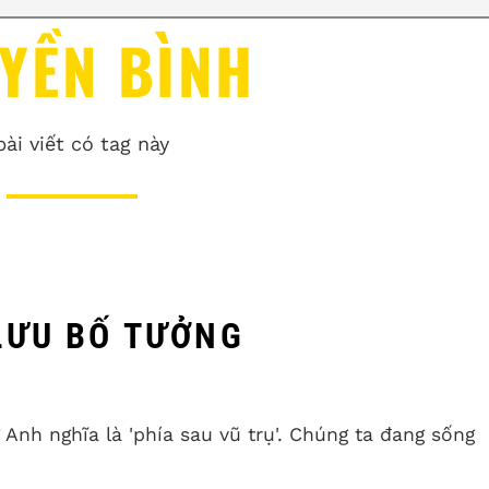
YỀN BÌNH
bài viết có tag này
LƯU BỐ TƯỞNG
Anh nghĩa là 'phía sau vũ trụ'. Chúng ta đang sống