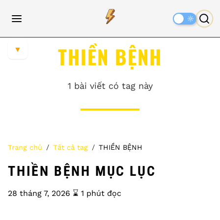
Dark
Mode
THIỀN BỆNH
▼
1 bài viết có tag này
Trang chủ
Tất cả tag
THIỀN BỆNH
THIỀN BỆNH MỤC LỤC
28 tháng 7, 2026
⌛️ 1 phút đọc