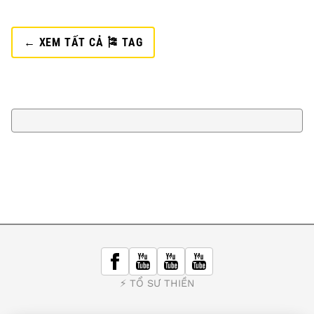
← XEM TẤT CẢ 🎏 TAG
⚡️ TỔ SƯ THIỀN