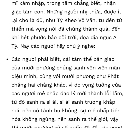
mî xâm nhập, trong tâm chẳng biết, nhận
giặc làm con. Những người nhị thừa, được ít
lại cho là đủ, như Tỳ Kheo Vô Văn, tu đến tứ
thiền mà vọng nói đã chứng thánh quả, đến
khi hết phước báo cõi trời, đọa địa ngục A
Tỳ. Nay các ngươi hãy chú ý nghe:
Các ngươi phải biết, cái tâm thể bản giác
của mười phương chúng sanh vốn viên mãn
diệu minh, cùng với mười phương chư Phật
chẳng hai chẳng khác, vì do vọng tưởng của
các ngươi mê chấp đạo lý mới thành lỗi lầm,
từ đó sanh ra si ái, si ái sanh trưởng khắp
nơi, nên có tánh hư không, sự mê chấp tiến
hóa không ngừng, nên sanh ra thế giới, vậy
thì mười phương vô số quốc độ đều do vọng