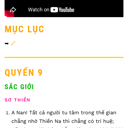
MỤC LỤC
➥
🔗
QUYỂN 9
SẮC GIỚI
SƠ THIỀN
A Nan! Tất cả người tu tâm trong thế gian
chẳng nhờ Thiền Na thì chẳng có trí huệ;