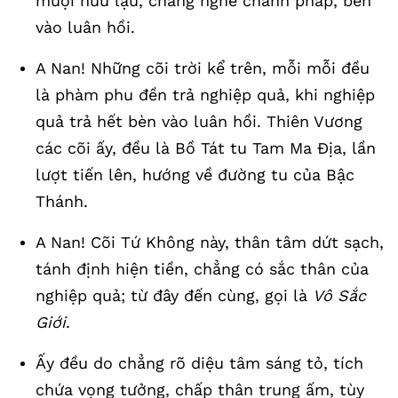
muội hữu lậu, chẳng nghe chánh pháp, bèn
vào luân hồi.
A Nan! Những cõi trời kể trên, mỗi mỗi đều
là phàm phu đền trả nghiệp quả, khi nghiệp
quả trả hết bèn vào luân hồi. Thiên Vương
các cõi ấy, đều là Bồ Tát tu Tam Ma Địa, lần
lượt tiến lên, hướng về đường tu của Bậc
Thánh.
A Nan! Cõi Tứ Không này, thân tâm dứt sạch,
tánh định hiện tiền, chẳng có sắc thân của
nghiệp quả; từ đây đến cùng, gọi là
Vô Sắc
Giới
.
Ấy đều do chẳng rõ diệu tâm sáng tỏ, tích
chứa vọng tưởng, chấp thân trung ấm, tùy