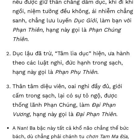
nếu được giữ thân chẳng dâm dục, khi đi khi
ngồi, niệm tưởng đều không, ái nhiễm chẳng
sanh, chẳng lưu luyến
Dục Giới
, làm bạn với
Phạn Thiên
, hạng này gọi là
Phạn Chúng
Thiên
.
Dục lậu đã trừ, “Tâm lìa dục” hiện, ưa hành
theo các luật nghi, đức hạnh trong sạch,
hạng này gọi là
Phạn Phụ Thiên
.
Thân tâm diệu viên, oai nghi đầy đủ, giới
cấm trong sạch, lại có sự tỏ ngộ, được
thống lãnh Phạn Chúng, làm
Đại Phạn
Vương
, hạng này gọi là
Đại Phạn Thiên
.
A Nan! Ba bậc này tất cả khổ não chẳng thể bức
bách, dù chẳng phải chánh tu
chơn Tam Ma Địa
,