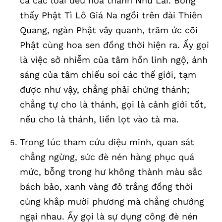
cả các loài đều hóa thành Như Lai. Bỗng
thấy Phật Tì Lô Giá Na ngồi trên đài Thiên
Quang, ngàn Phật vây quanh, trăm ức cõi
Phật cùng hoa sen đồng thời hiện ra. Ấy gọi
là việc sở nhiễm của tâm hồn linh ngộ, ánh
sáng của tâm chiếu soi các thế giới, tạm
được như vậy, chẳng phải chứng thánh;
chẳng tự cho là thánh, gọi là cảnh giới tốt,
nếu cho là thánh, liền lọt vào tà ma.
Trong lúc tham cứu diệu minh, quan sát
chẳng ngừng, sức đè nén hàng phục quá
mức, bỗng trong hư không thành màu sắc
bách bảo, xanh vàng đỏ trắng đồng thời
cùng khắp mười phương mà chẳng chướng
ngại nhau. Ấy gọi là sự dụng công đè nén