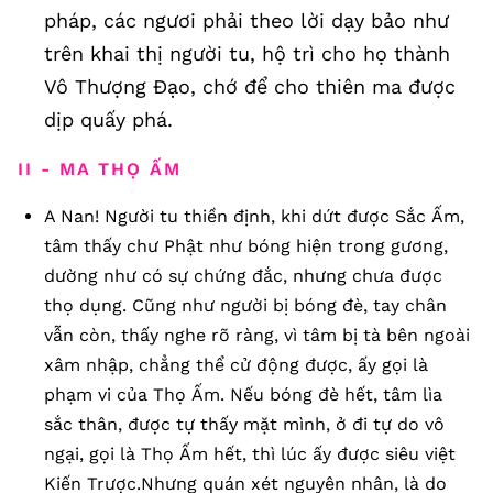
pháp, các ngươi phải theo lời dạy bảo như
trên khai thị người tu, hộ trì cho họ thành
Vô Thượng Đạo, chớ để cho thiên ma được
dịp quấy phá.
II - MA THỌ ẤM
A Nan! Người tu thiền định, khi dứt được Sắc Ấm,
tâm thấy chư Phật như bóng hiện trong gương,
dường như có sự chứng đắc, nhưng chưa được
thọ dụng. Cũng như người bị bóng đè, tay chân
vẫn còn, thấy nghe rõ ràng, vì tâm bị tà bên ngoài
xâm nhập, chẳng thể cử động được, ấy gọi là
phạm vi của Thọ Ấm. Nếu bóng đè hết, tâm lìa
sắc thân, được tự thấy mặt mình, ở đi tự do vô
ngại, gọi là Thọ Ấm hết, thì lúc ấy được siêu việt
Kiến Trược.Nhưng quán xét nguyên nhân, là do