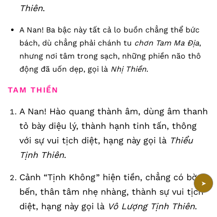
Thiên
.
A Nan! Ba bậc này tất cả lo buồn chẳng thể bức
bách, dù chẳng phải chánh tu
chơn Tam Ma Địa
,
nhưng nơi tâm trong sạch, những phiền não thô
động đã uốn dẹp, gọi là
Nhị Thiền
.
TAM THIỀN
A Nan! Hào quang thành âm, dùng âm thanh
tỏ bày diệu lý, thành hạnh tinh tấn, thông
với sự vui tịch diệt, hạng này gọi là
Thiểu
Tịnh Thiên
.
Cảnh “Tịnh Không” hiện tiền, chẳng có bờ
➤
bến, thân tâm nhẹ nhàng, thành sự vui tịch
diệt, hạng này gọi là
Vô Lượng Tịnh Thiên
.