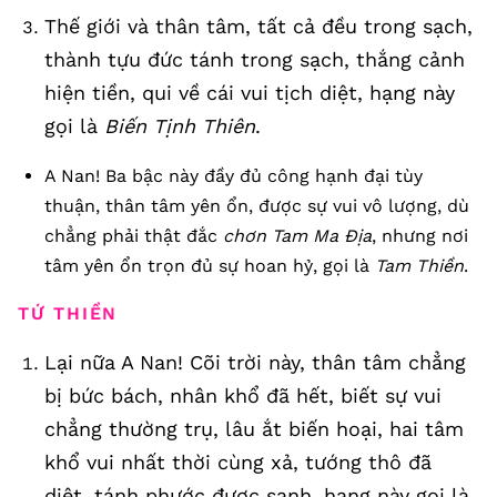
Thế giới và thân tâm, tất cả đều trong sạch,
thành tựu đức tánh trong sạch, thắng cảnh
hiện tiền, qui về cái vui tịch diệt, hạng này
gọi là
Biến Tịnh Thiên
.
A Nan! Ba bậc này đầy đủ công hạnh đại tùy
thuận, thân tâm yên ổn, được sự vui vô lượng, dù
chẳng phải thật đắc
chơn Tam Ma Địa
, nhưng nơi
tâm yên ổn trọn đủ sự hoan hỷ, gọi là
Tam Thiền
.
TỨ THIỀN
Lại nữa A Nan! Cõi trời này, thân tâm chẳng
bị bức bách, nhân khổ đã hết, biết sự vui
chẳng thường trụ, lâu ắt biến hoại, hai tâm
khổ vui nhất thời cùng xả, tướng thô đã
diệt, tánh phước được sanh, hạng này gọi là