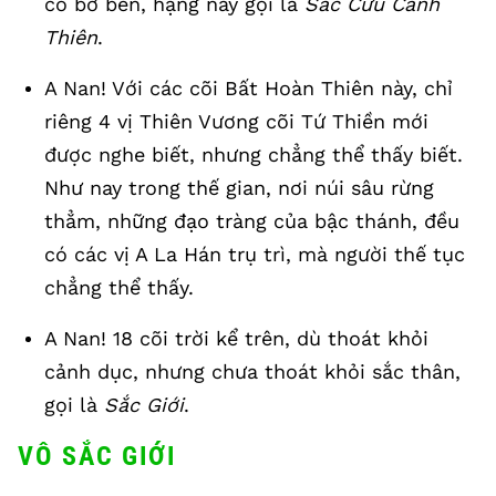
có bờ bến, hạng này gọi là
Sắc Cứu Cánh
Thiên
.
A Nan! Với các cõi Bất Hoàn Thiên này, chỉ
riêng 4 vị Thiên Vương cõi Tứ Thiền mới
được nghe biết, nhưng chẳng thể thấy biết.
Như nay trong thế gian, nơi núi sâu rừng
thẳm, những đạo tràng của bậc thánh, đều
có các vị A La Hán trụ trì, mà người thế tục
chẳng thể thấy.
A Nan! 18 cõi trời kể trên, dù thoát khỏi
cảnh dục, nhưng chưa thoát khỏi sắc thân,
gọi là
Sắc Giới
.
VÔ SẮC GIỚI