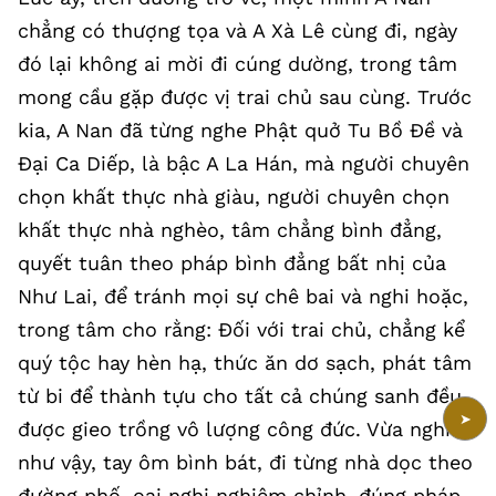
chẳng có thượng tọa và A Xà Lê cùng đi, ngày
đó lại không ai mời đi cúng dường, trong tâm
mong cầu gặp được vị trai chủ sau cùng. Trước
kia, A Nan đã từng nghe Phật quở Tu Bồ Đề và
Đại Ca Diếp, là bậc A La Hán, mà người chuyên
chọn khất thực nhà giàu, người chuyên chọn
khất thực nhà nghèo, tâm chẳng bình đẳng,
quyết tuân theo pháp bình đẳng bất nhị của
Như Lai, để tránh mọi sự chê bai và nghi hoặc,
trong tâm cho rằng: Đối với trai chủ, chẳng kể
quý tộc hay hèn hạ, thức ăn dơ sạch, phát tâm
từ bi để thành tựu cho tất cả chúng sanh đều
➤
được gieo trồng vô lượng công đức. Vừa nghĩ
như vậy, tay ôm bình bát, đi từng nhà dọc theo
đường phố, oai nghi nghiêm chỉnh, đúng pháp