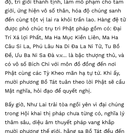
độ, trì giới thanh tịnh, làm mô phạm cho tam
giới, ứng hiện vô số thân, hóa độ chúng sanh
đến cùng tột vị lai ra khỏi trần lao. Hàng đệ tử
được phó chúc trụ trì Phật pháp gồm có: Đại
Trí Xá lợi Phất, Ma Ha Mục Kiền Liên, Ma Ha
Câu Si La, Phú Lâu Na Di Đa La Ni Tử, Tu Bồ
Đề, Ưu Ba Ni Sa Đà v.v… là bậc thượng thủ, và
có vô số Bích Chi với môn đồ đồng đến nơi
Phật cùng các Tỳ Kheo mãn hạ tự tứ. Khi ấy,
mười phương Bồ Tát tuân theo lời Phật sẽ cầu
Mật nghĩa, hỏi đạo để quyết nghị.
Bấy giờ, Như Lai trải tòa ngồi yên vì đại chúng
trong Hội khai thị pháp chưa từng có, nghĩa lý
thâm sâu, diệu âm thuyết pháp vang khắp
mười phương thế giới, hằng sa Bồ Tát đều đến