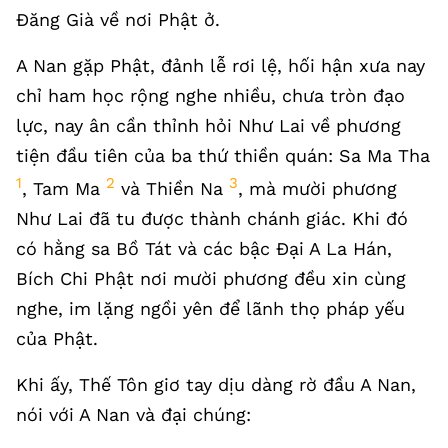
Đăng Già về nơi Phật ở.
A Nan gặp Phật, đảnh lễ rơi lệ, hối hận xưa nay
chỉ ham học rộng nghe nhiều, chưa tròn đạo
lực, nay ân cần thỉnh hỏi Như Lai về phương
tiện đầu tiên của ba thứ thiền quán: Sa Ma Tha
1
2
3
, Tam Ma
và Thiền Na
, mà mười phương
Như Lai đã tu được thành chánh giác. Khi đó
có hằng sa Bồ Tát và các bậc Đại A La Hán,
Bích Chi Phật nơi mười phương đều xin cùng
nghe, im lặng ngồi yên để lãnh thọ pháp yếu
của Phật.
Khi ấy, Thế Tôn giơ tay dịu dàng rờ đầu A Nan,
nói với A Nan và đại chúng: