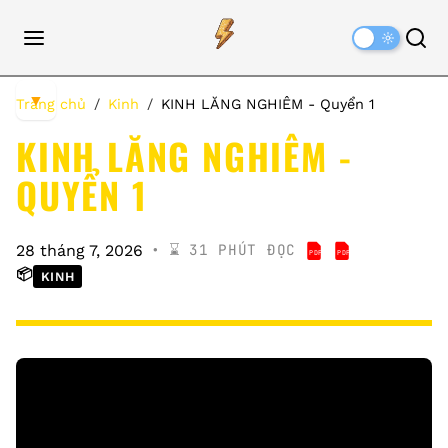
Dark
Mode
▼
Trang chủ
Kinh
KINH LĂNG NGHIÊM - Quyển 1
KINH LĂNG NGHIÊM -
QUYỂN 1
⌛️ 31 PHÚT ĐỌC
28 tháng 7, 2026
PDF
PDF
KINH LĂNG NGHI
KINH LĂNG NG
📦
KINH