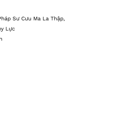
Pháp Sư Cưu Ma La Thập,
uy Lực
n