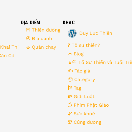
ĐỊA ĐIỂM
KHÁC
⛩ Thiền đường
Duy Lực Thiền
🧭 Địa danh
❓ Tổ sư thiền?
 Khai Thị
🥗 Quán chay
📜 Blog
Căn Cơ
🧘🏻 Tổ Sư Thiền và Tuổi Tr
✍️ Tác giả
📦 Category
🎏 Tag
🪷 Giới Luật
📺 Phim Phật Giáo
🌿️ Sức khoẻ
🎁️ Cúng dường