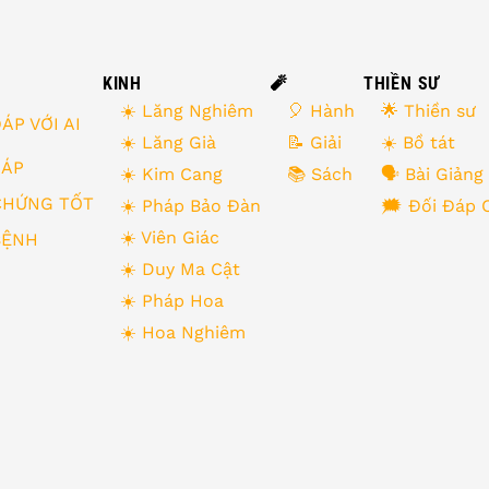
KINH
🧨
THIỀN SƯ
☀️ Lăng Nghiêm
🎈 Hành
🌟 Thiền sư
ÁP VỚI AI
☀️ Lăng Già
📝 Giải
☀️ Bồ tát
 ĐÁP
☀️ Kim Cang
📚 Sách
🗣 Bài Giảng
CHỨNG TỐT
☀️ Pháp Bảo Đàn
🗯 Đối Đáp 
☀️ Viên Giác
BỆNH
☀️ Duy Ma Cật
☀️ Pháp Hoa
☀️ Hoa Nghiêm