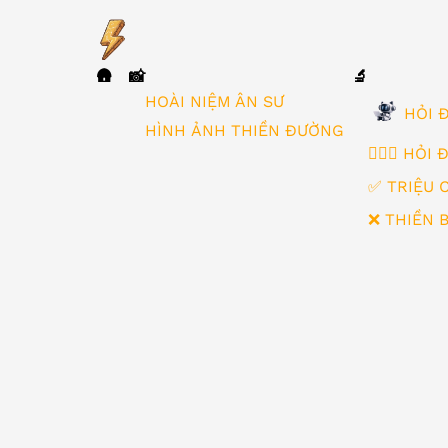
🛖
📸
🔬
▼
HOÀI NIỆM ÂN SƯ
HỎI Đ
HÌNH ẢNH THIỀN ĐƯỜNG
🙋🏻‍♂️ HỎI
✅ TRIỆU 
❌ THIỀN 