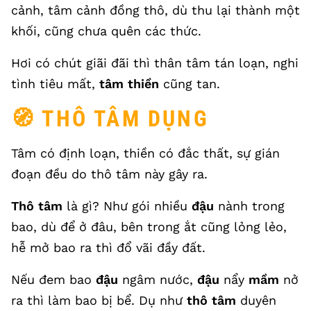
cảnh, tâm cảnh đồng thô, dù thu lại thành một
khối, cũng chưa quên các thức.
Hơi có chút giãi đãi thì thân tâm tán loạn, nghi
tình tiêu mất,
tâm thiền
cũng tan.
🧭 THÔ TÂM DỤNG
Tâm có định loạn, thiền có đắc thất, sự gián
đoạn đều do thô tâm này gây ra.
Thô tâm
là gì? Như gói nhiều
đậu
nành trong
bao, dù để ở đâu, bên trong ắt cũng lỏng lẻo,
hễ mở bao ra thì đổ vãi đầy đất.
Nếu đem bao
đậu
ngâm nước,
đậu
nẩy
mầm
nở
ra thì làm bao bị bể. Dụ như
thô tâm
duyên