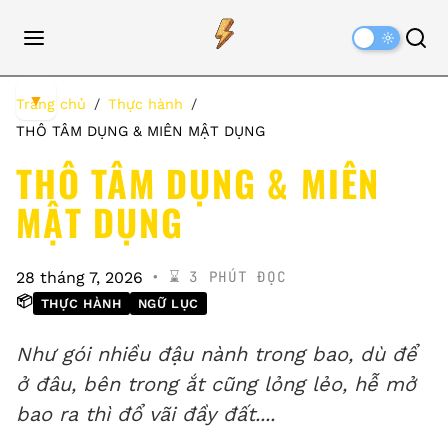
Dark
Mode
▼
Trang chủ
Thực hành
THÔ TÂM DỤNG & MIÊN MẬT DỤNG
THÔ TÂM DỤNG & MIÊN
MẬT DỤNG
⌛️ 3 PHÚT ĐỌC
28 tháng 7, 2026
📦
THỰC HÀNH
NGỮ LỤC
Như gói nhiều đậu nành trong bao, dù để
ở đâu, bên trong ắt cũng lỏng lẻo, hễ mở
bao ra thì đổ vãi đầy đất....