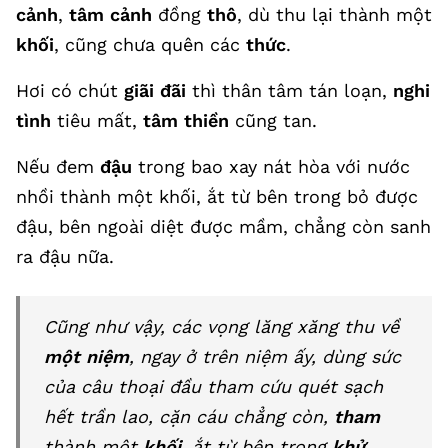
cảnh
,
tâm cảnh
đồng
thô
, dù thu lại thành một
khối
, cũng chưa quên các
thức
.
Hơi có chút
giãi đãi
thì thân tâm tán loạn,
nghi
tình
tiêu mất,
tâm thiền
cũng tan.
Nếu đem
đậu
trong bao xay nát hòa với nước
nhồi thành một khối, ắt từ bên trong bỏ được
đậu, bên ngoài diệt được mầm, chẳng còn sanh
ra đậu nữa.
Cũng như vậy, các vọng lăng xăng thu về
một niệm
, ngay ở trên niệm ấy, dùng sức
của câu thoại đầu tham cứu quét sạch
hết trần lao, cặn cáu chẳng còn,
tham
thành một
khối
, ắt từ bên trong
khử