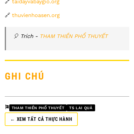
🔗
taidayvabaygio.org
🔗
thuvienhoasen.org
🎈 Trích -
THAM THIỀN PHỔ THUYẾT
GHI CHÚ
🎏
THAM THIỀN PHỔ THUYẾT
TS LAI QUẢ
← XEM TẤT CẢ THỰC HÀNH