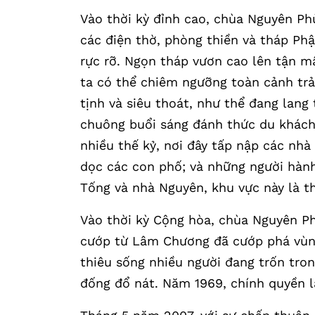
Vào thời kỳ đỉnh cao, chùa Nguyên Ph
các điện thờ, phòng thiền và tháp Phậ
rực rỡ. Ngọn tháp vươn cao lên tận mâ
ta có thể chiêm ngưỡng toàn cảnh trả
tịnh và siêu thoát, như thể đang lang
chuông buổi sáng đánh thức du khách; 
nhiều thế kỷ, nơi đây tấp nập các nhà
dọc các con phố; và những người hàn
Tống và nhà Nguyên, khu vực này là thị
Vào thời kỳ Cộng hòa, chùa Nguyên P
cướp từ Lâm Chương đã cướp phá vùng
thiêu sống nhiều người đang trốn tro
đống đổ nát. Năm 1969, chính quyền l