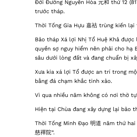
Đời Đường Nguyên Hòa 元和 thứ 12 (817
trước tháp.
Thời Tống Gia Hựu 嘉祜 trùng kiến lại 
Bảo tháp Xá lợi Nhị Tổ Huệ Khả được 
quyền sợ nguy hiểm nên phải cho hạ B
sâu dưới lòng đất và đang chuẩn bị xây
Xưa kia xá lợi Tổ được an trí trong m
bằng đá chạm khắc tinh xảo.
Vì qua nhiều năm không có nơi thờ tự 
Hiện tại Chùa đang xây dựng lại bảo t
Thời Tống Minh Đạo 明道 năm thứ hai (
慈禪院”.