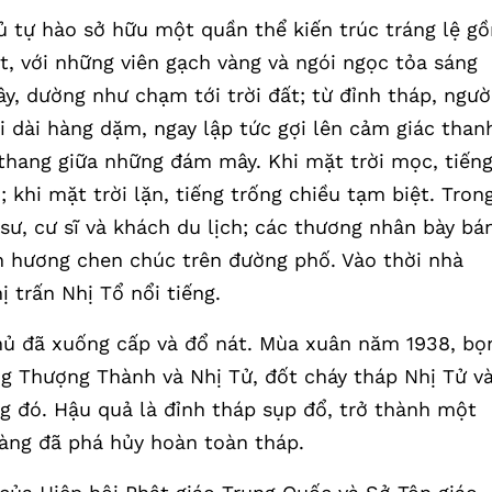
ủ tự hào sở hữu một quần thể kiến trúc tráng lệ g
t, với những viên gạch vàng và ngói ngọc tỏa sáng
y, dường như chạm tới trời đất; từ đỉnh tháp, ngườ
i dài hàng dặm, ngay lập tức gợi lên cảm giác than
 thang giữa những đám mây. Khi mặt trời mọc, tiến
khi mặt trời lặn, tiếng trống chiều tạm biệt. Tron
 sư, cư sĩ và khách du lịch; các thương nhân bày bá
h hương chen chúc trên đường phố. Vào thời nhà
 trấn Nhị Tổ nổi tiếng.
hủ đã xuống cấp và đổ nát. Mùa xuân năm 1938, bọ
 Thượng Thành và Nhị Tử, đốt cháy tháp Nhị Tử v
ng đó. Hậu quả là đỉnh tháp sụp đổ, trở thành một
àng đã phá hủy hoàn toàn tháp.