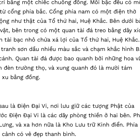
 trí bằng một chiếc chuông đồng. Mỗi bậc đều có m
 từ cổng phía bắc. Cổng phía nam có một điện thờ
ộng như thật của Tổ thứ hai, Huệ Khắc. Bên dưới b
ật, bên trong có một quan tài đá treo bằng dây xí
n tài bạc nhỏ chứa xá lợi của Tổ thứ hai, Huệ Khắc.
 tranh sơn dầu nhiều màu sắc và chạm khắc hình B
i cánh. Quan tài đá được bao quanh bởi những hoa v
ọn đèn trường thọ, và xung quanh đó là mười tám
 xu bằng đồng.
sau là Điện Đại Vi, nơi lưu giữ các tượng Phật của
rước Điện Đại Vi là các dãy phòng thiền ở hai bên. Ph
Lưng, và xa hơn nữa là Kho Lưu trữ Kinh điển. Phía
g cảnh có vẻ đẹp thanh bình.