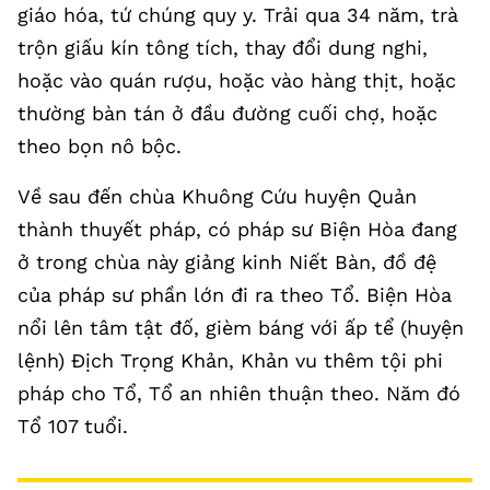
giáo hóa, tứ chúng quy y. Trải qua 34 năm, trà
trộn giấu kín tông tích, thay đổi dung nghi,
hoặc vào quán rượu, hoặc vào hàng thịt, hoặc
thường bàn tán ở đầu đường cuối chợ, hoặc
theo bọn nô bộc.
Về sau đến chùa Khuông Cứu huyện Quản
thành thuyết pháp, có pháp sư Biện Hòa đang
ở trong chùa này giảng kinh Niết Bàn, đồ đệ
của pháp sư phần lớn đi ra theo Tổ. Biện Hòa
nổi lên tâm tật đố, gièm báng với ấp tể (huyện
lệnh) Địch Trọng Khản, Khản vu thêm tội phi
pháp cho Tổ, Tổ an nhiên thuận theo. Năm đó
Tổ 107 tuổi.