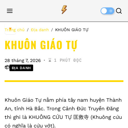
Dark
Mode
▼
Trang chủ
Địa danh
KHUÔN GIÁO TỰ
KHUÔN GIÁO TỰ
⌛️ 1 PHÚT ĐỌC
28 tháng 7, 2026
📦
ĐỊA DANH
Khuôn Giáo Tự nằm phía tây nam huyện Thành
An, tỉnh Hà Bắc. Trong Cảnh Đức Truyền Đăng
thì ghi là KHUÔNG CỨU TỰ 匡救寺 (Khuông cứu
có nghĩa là cứu vớt).