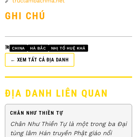
🔗
truclambachma.net
GHI CHÚ
🎏
CHINA
HÀ BẮC
NHỊ TỔ HUỆ KHẢ
← XEM TẤT CẢ ĐỊA DANH
ĐỊA DANH LIÊN QUAN
CHÂN NHƯ THIỀN TỰ
Chân Như Thiền Tự là một trong ba Đại
tùng lâm Hán truyền Phật giáo nổi