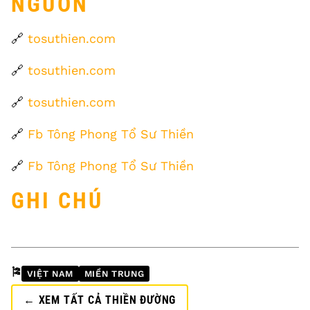
NGUỒN
🔗
tosuthien.com
🔗
tosuthien.com
🔗
tosuthien.com
🔗
Fb Tông Phong Tổ Sư Thiền
🔗
Fb Tông Phong Tổ Sư Thiền
GHI CHÚ
🎏
VIỆT NAM
MIỀN TRUNG
← XEM TẤT CẢ THIỀN ĐƯỜNG