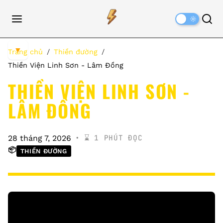
Dark
Mode
▼
Trang chủ
Thiền đường
Thiền Viện Linh Sơn - Lâm Đồng
THIỀN VIỆN LINH SƠN -
LÂM ĐỒNG
⌛️ 1 PHÚT ĐỌC
28 tháng 7, 2026
📦
THIỀN ĐƯỜNG