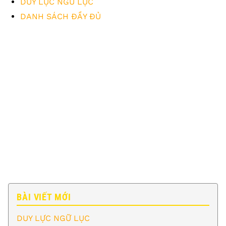
DUY LỰC NGỮ LỤC
DANH SÁCH ĐẦY ĐỦ
BÀI VIẾT MỚI
DUY LỰC NGỮ LỤC