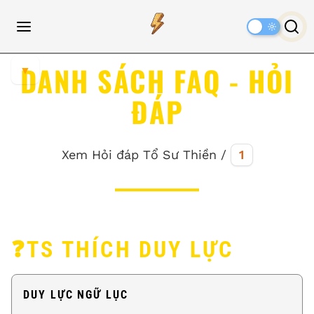
Dark
Mode
DANH SÁCH FAQ - HỎI
▼
ĐÁP
Xem Hỏi đáp Tổ Sư Thiền /
1
❓TS THÍCH DUY LỰC
DUY LỰC NGỮ LỤC