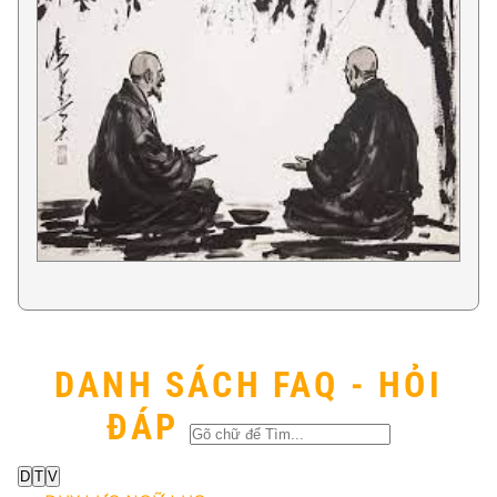
DANH SÁCH FAQ - HỎI
ĐÁP
D
T
V