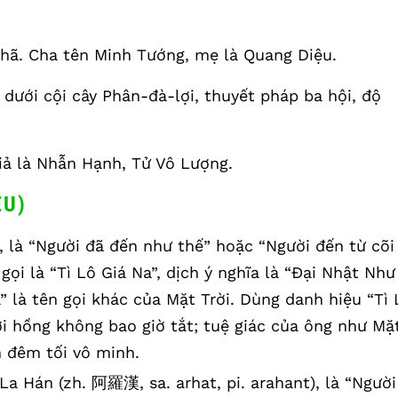
nhã. Cha tên Minh Tướng, mẹ là Quang Diệu.
dưới cội cây Phân-đà-lợi, thuyết pháp ba hội, độ
giả là Nhẫn Hạnh, Tử Vô Lượng.
ỆU)
), là “Người đã đến như thế” hoặc “Người đến từ cõi
ọi là “Tì Lô Giá Na”, dịch ý nghĩa là “Đại Nhật Như
a” là tên gọi khác của Mặt Trời. Dùng danh hiệu “Tì 
rời hồng không bao giờ tắt; tuệ giác của ông như Mặ
n đêm tối vô minh.
La Hán (zh. 阿羅漢, sa. arhat, pi. arahant), là “Người