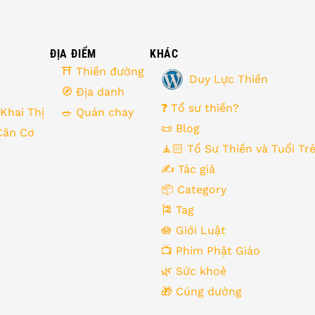
ĐỊA ĐIỂM
KHÁC
⛩ Thiền đường
Duy Lực Thiền
🧭 Địa danh
❓ Tổ sư thiền?
 Khai Thị
🥗 Quán chay
📜 Blog
Căn Cơ
🧘🏻 Tổ Sư Thiền và Tuổi Tr
✍️ Tác giả
📦 Category
🎏 Tag
🪷 Giới Luật
📺 Phim Phật Giáo
🌿️ Sức khoẻ
🎁️ Cúng dường