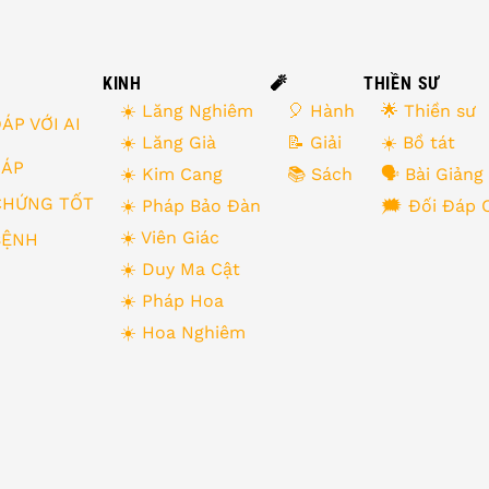
KINH
🧨
THIỀN SƯ
☀️ Lăng Nghiêm
🎈 Hành
🌟 Thiền sư
ÁP VỚI AI
☀️ Lăng Già
📝 Giải
☀️ Bồ tát
 ĐÁP
☀️ Kim Cang
📚 Sách
🗣 Bài Giảng
CHỨNG TỐT
☀️ Pháp Bảo Đàn
🗯 Đối Đáp 
☀️ Viên Giác
BỆNH
☀️ Duy Ma Cật
☀️ Pháp Hoa
☀️ Hoa Nghiêm