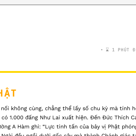
⌛️ 1 PHÚT Đ
HẬT
i nối không cùng, chẳng thể lấy số chu kỳ mà tính h
c có 1.000 đấng Như Lai xuất hiện. Đến Đức Thích C
ường A Hàm ghi: “Lực tinh tấn của bảy vị Phật phón
c Ngài đều ngồi dưới gốc cây mà thành Chánh giác t