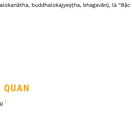
lokanātha, buddhalokajyeṣṭha, bhagavān), là “Bậc
N QUAN
1
a)