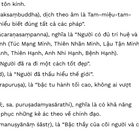
tôn kính.
aksaṃbuddha), dịch theo âm là Tam-miệu-tam-
ểu biết đúng tất cả các pháp”.
caraṇasaṃpanna), nghĩa là “Người có đủ trí huệ và
inh (Túc Mạng Minh, Thiên Nhãn Minh, Lậu Tận Minh
nh, Thiên Hạnh, Anh Nhi Hạnh, Bệnh Hạnh).
“Người đã ra đi một cách tốt đẹp”.
, là “Người đã thấu hiểu thế giới”.
apuruṣa), là “bậc tu hành tối cao, không ai vượt
sa. puruṣadamyasārathi), nghĩa là có khả năng
 phục những kẻ ác theo về chính đạo.
anuṣyānāṃ śāstṛ), là “Bậc thầy của cõi người và c