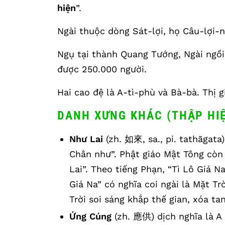
hiện
”.
Ngài thuộc dòng Sát-lợi, họ Câu-lợi-
Ngụ tại thành Quang Tướng, Ngài ngồi 
được 250.000 người.
Hai cao đệ là A-tì-phù và Bà-bà. Thị 
DANH XƯNG KHÁC (THẬP HI
Như Lai
(zh. 如來, sa., pi. tathāgata
Chân như”. Phật giáo Mật Tông còn g
Lai”. Theo tiếng Phạn, “Tì Lô Giá N
Giá Na” có nghĩa coi ngài là Mặt T
Trời soi sáng khắp thế gian, xóa ta
Ứng Cúng
(zh. 應供) dịch nghĩa là A 