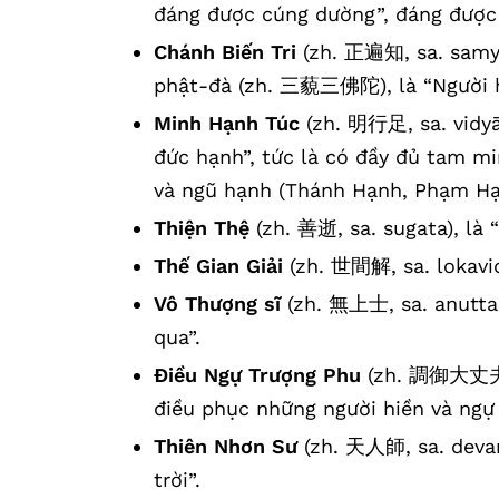
đáng được cúng dường”, đáng được 
Chánh Biến Tri
(zh. 正遍知, sa. samy
phật-đà (zh. 三藐三佛陀), là “Người hi
Minh Hạnh Túc
(zh. 明行足, sa. vidyā
đức hạnh”, tức là có đầy đủ tam m
và ngũ hạnh (Thánh Hạnh, Phạm Hạ
Thiện Thệ
(zh. 善逝, sa. sugata), là 
Thế Gian Giải
(zh. 世間解, sa. lokavid)
Vô Thượng sĩ
(zh. 無上士, sa. anuttar
qua”.
Điều Ngự Trượng Phu
(zh. 調御大丈夫, 
điều phục những người hiền và ngự
Thiên Nhơn Sư
(zh. 天人師, sa. devam
trời”.