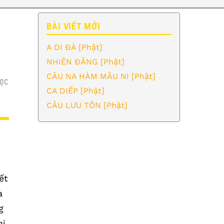
BÀI VIẾT MỚI
A DI ĐÀ [Phật]
NHIÊN ĐĂNG [Phật]
CÂU NA HÀM MÂU NI [Phật]
ỌC
CA DIẾP [Phật]
CÂU LƯU TÔN [Phật]
ết
a
g
ại