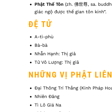
Phật Thế Tôn
(zh. 佛世尊, sa. buddha
giác ngộ được thế gian tôn kính”.
ĐỆ TỬ
A-tì-phù
Bà-bà
Nhẫn Hạnh: Thị giả
Tử Vô Lượng: Thị giả
NHỮNG VỊ PHẬT LIÊ
Đại Thông Trí Thắng (Kinh Pháp Ho
Nhiên Đăng
Tì Lô Giá Na