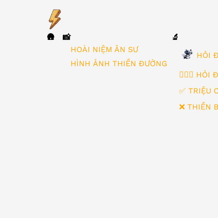
🛖
📸
🔬
▼
HOÀI NIỆM ÂN SƯ
HỎI Đ
HÌNH ẢNH THIỀN ĐƯỜNG
🙋🏻‍♂️ HỎI
✅ TRIỆU 
❌ THIỀN 