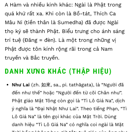
A Hàm và nhiều kinh khác: Ngài là Phật trong
quá khứ rất xa. Khi còn là Bồ-tát, Thích Ca
Mâu Ni (tiền thân là Sumedha) đã được Ngài
thọ ký sẽ thành Phật. Biểu trưng cho ánh sáng
trí tuệ (Đăng = đèn). Là một trong những vị
Phật được tôn kính rộng rãi trong cả Nam
truyền và Bắc truyền.
DANH XƯNG KHÁC (THẬP HIỆU)
Như Lai
(zh. 如來, sa., pi. tathāgata), là “Người đã
đến như thế” hoặc “Người đến từ cõi Chân như”.
Phật giáo Mật Tông còn gọi là “Tì Lô Giá Na”, dịch
ý nghĩa là “Đại Nhật Như Lai”. Theo tiếng Phạn, “Tì
Lô Giá Na” là tên gọi khác của Mặt Trời. Dùng
danh hiệu “Tì Lô Giá Na” có nghĩa coi ngài là Mặt