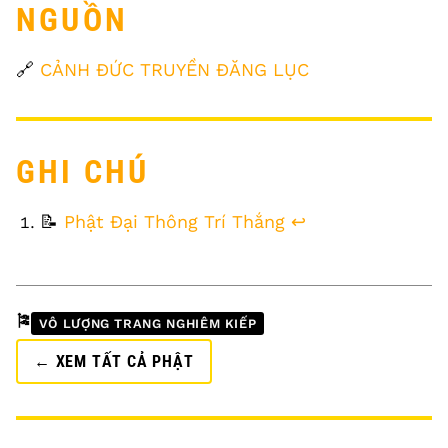
NGUỒN
🔗
CẢNH ĐỨC TRUYỀN ĐĂNG LỤC
GHI CHÚ
FOOTNOTES
📝
Phật Đại Thông Trí Thắng
↩
🎏
VÔ LƯỢNG TRANG NGHIÊM KIẾP
← XEM TẤT CẢ PHẬT