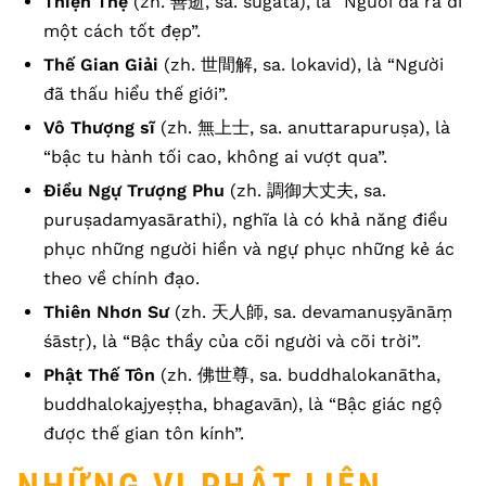
Thiện Thệ
(zh. 善逝, sa. sugata), là “Người đã ra đi
một cách tốt đẹp”.
Thế Gian Giải
(zh. 世間解, sa. lokavid), là “Người
đã thấu hiểu thế giới”.
Vô Thượng sĩ
(zh. 無上士, sa. anuttarapuruṣa), là
“bậc tu hành tối cao, không ai vượt qua”.
Điều Ngự Trượng Phu
(zh. 調御大丈夫, sa.
puruṣadamyasārathi), nghĩa là có khả năng điều
phục những người hiền và ngự phục những kẻ ác
theo về chính đạo.
Thiên Nhơn Sư
(zh. 天人師, sa. devamanuṣyānāṃ
śāstṛ), là “Bậc thầy của cõi người và cõi trời”.
Phật Thế Tôn
(zh. 佛世尊, sa. buddhalokanātha,
buddhalokajyeṣṭha, bhagavān), là “Bậc giác ngộ
được thế gian tôn kính”.