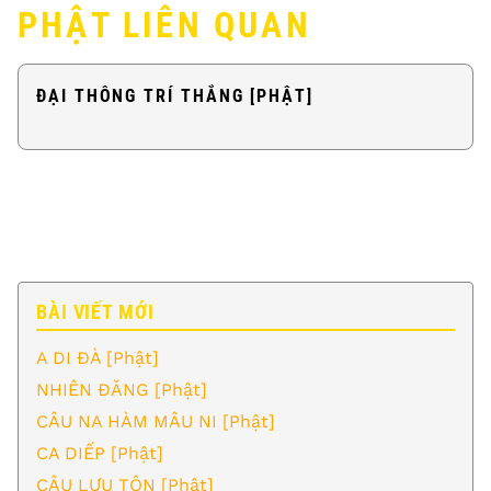
PHẬT LIÊN QUAN
ĐẠI THÔNG TRÍ THẮNG [PHẬT]
BÀI VIẾT MỚI
A DI ĐÀ [Phật]
NHIÊN ĐĂNG [Phật]
CÂU NA HÀM MÂU NI [Phật]
CA DIẾP [Phật]
CÂU LƯU TÔN [Phật]