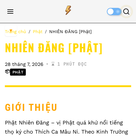
Dark
Mode
▼
Trang chủ
Phật
NHIÊN ĐĂNG [Phật]
NHIÊN ĐĂNG [PHẬT]
⌛️ 1 PHÚT ĐỌC
28 tháng 7, 2026
📦
PHẬT
GIỚI THIỆU
Phật Nhiên Đăng – vị Phật quá khứ nổi tiếng
thọ ký cho Thích Ca Mâu Ni. Theo Kinh Trường