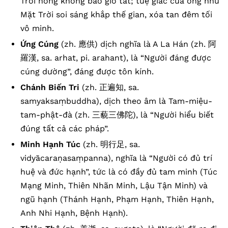
Trời hồng không bao giờ tắt; tuệ giác của ông như
Mặt Trời soi sáng khắp thế gian, xóa tan đêm tối
vô minh.
Ứng Cúng
(zh. 應供) dịch nghĩa là A La Hán (zh. 阿
羅漢, sa. arhat, pi. arahant), là “Người đáng được
cúng dường”, đáng được tôn kính.
Chánh Biến Tri
(zh. 正遍知, sa.
samyaksaṃbuddha), dịch theo âm là Tam-miệu-
tam-phật-đà (zh. 三藐三佛陀), là “Người hiểu biết
đúng tất cả các pháp”.
Minh Hạnh Túc
(zh. 明行足, sa.
vidyācaraṇasaṃpanna), nghĩa là “Người có đủ trí
huệ và đức hạnh”, tức là có đầy đủ tam minh (Túc
Mạng Minh, Thiên Nhãn Minh, Lậu Tận Minh) và
ngũ hạnh (Thánh Hạnh, Phạm Hạnh, Thiên Hạnh,
Anh Nhi Hạnh, Bệnh Hạnh).