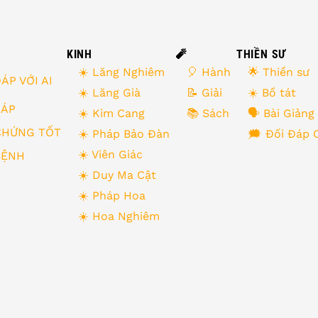
KINH
🧨
THIỀN SƯ
☀️ Lăng Nghiêm
🎈 Hành
🌟 Thiền sư
ÁP VỚI AI
☀️ Lăng Già
📝 Giải
☀️ Bồ tát
 ĐÁP
☀️ Kim Cang
📚 Sách
🗣 Bài Giảng
CHỨNG TỐT
☀️ Pháp Bảo Đàn
🗯 Đối Đáp 
☀️ Viên Giác
BỆNH
☀️ Duy Ma Cật
☀️ Pháp Hoa
☀️ Hoa Nghiêm