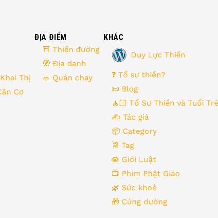
ĐỊA ĐIỂM
KHÁC
⛩ Thiền đường
Duy Lực Thiền
🧭 Địa danh
❓ Tổ sư thiền?
 Khai Thị
🥗 Quán chay
📜 Blog
Căn Cơ
🧘🏻 Tổ Sư Thiền và Tuổi Tr
➤
✍️ Tác giả
📦 Category
🎏 Tag
🪷 Giới Luật
📺 Phim Phật Giáo
🌿️ Sức khoẻ
🎁️ Cúng dường