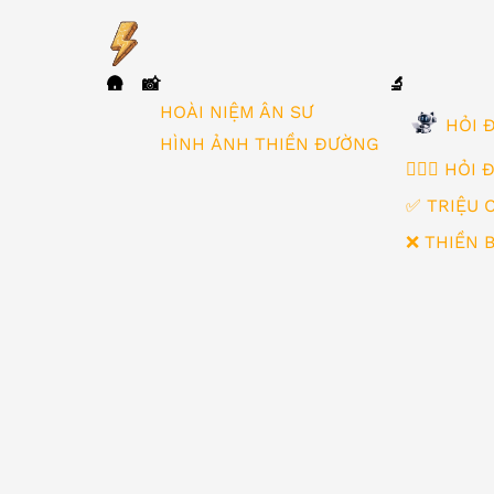
🛖
📸
🔬
▼
HOÀI NIỆM ÂN SƯ
HỎI Đ
HÌNH ẢNH THIỀN ĐƯỜNG
🙋🏻‍♂️ HỎI
✅ TRIỆU 
❌ THIỀN 