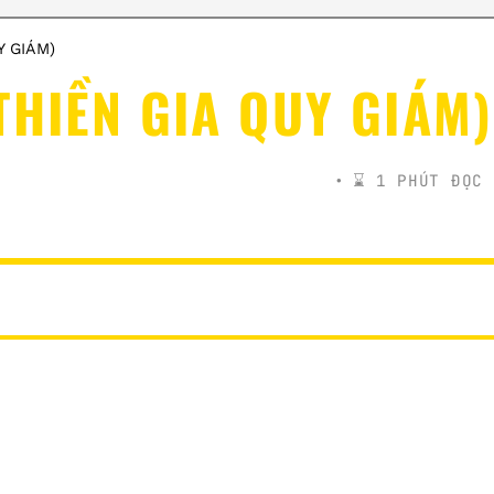
Y GIÁM)
THIỀN GIA QUY GIÁM)
⌛️ 1 PHÚT ĐỌC