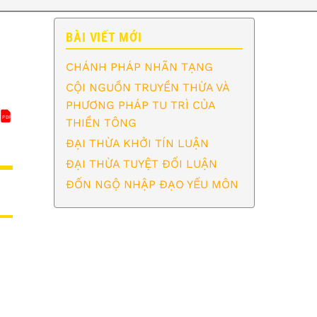
BÀI VIẾT MỚI
CHÁNH PHÁP NHÃN TẠNG
CỘI NGUỒN TRUYỀN THỪA VÀ
PHƯƠNG PHÁP TU TRÌ CỦA
PDF
GƯƠNG THIỀN (THIỀN GIA QUY GIÁM)
THIỀN TÔNG
ĐẠI THỪA KHỞI TÍN LUẬN
ĐẠI THỪA TUYỆT ĐỐI LUẬN
ĐỐN NGỘ NHẬP ĐẠO YẾU MÔN