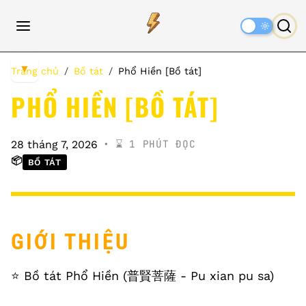
Dark
Mode
▼
Trang chủ
Bồ tát
Phổ Hiền [Bồ tát]
PHỔ HIỀN [BỒ TÁT]
⌛️ 1 PHÚT ĐỌC
28 tháng 7, 2026
📦
BỒ TÁT
GIỚI THIỆU
⭐️ Bồ tát Phổ Hiền (普賢菩薩 - Pu xian pu sa)