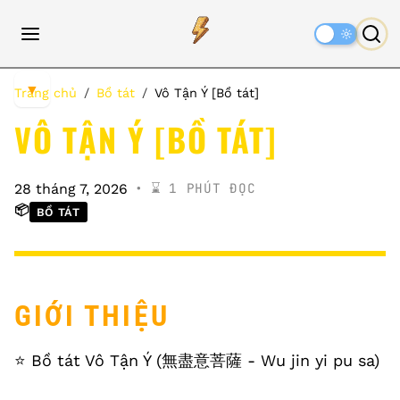
Dark
Mode
▼
Trang chủ
Bồ tát
Vô Tận Ý [Bồ tát]
VÔ TẬN Ý [BỒ TÁT]
⌛️ 1 PHÚT ĐỌC
28 tháng 7, 2026
📦
BỒ TÁT
GIỚI THIỆU
⭐️ Bồ tát Vô Tận Ý (無盡意菩薩 - Wu jin yi pu sa)