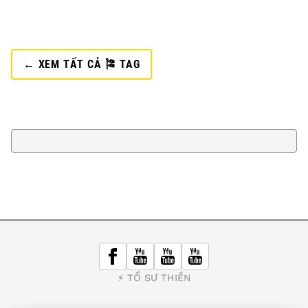
← XEM TẤT CẢ 🎏 TAG
⚡️ TỔ SƯ THIỀN