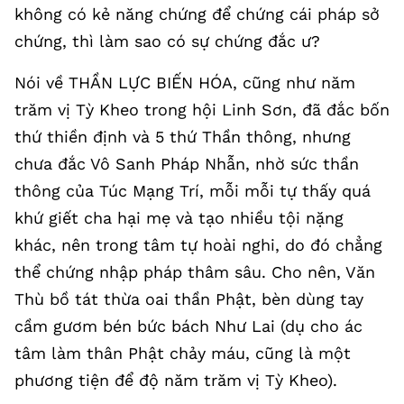
không có kẻ năng chứng để chứng cái pháp sở
chứng, thì làm sao có sự chứng đắc ư?
Nói về THẦN LỰC BIẾN HÓA, cũng như năm
trăm vị Tỳ Kheo trong hội Linh Sơn, đã đắc bốn
thứ thiền định và 5 thứ Thần thông, nhưng
chưa đắc Vô Sanh Pháp Nhẫn, nhờ sức thần
thông của Túc Mạng Trí, mỗi mỗi tự thấy quá
khứ giết cha hại mẹ và tạo nhiều tội nặng
khác, nên trong tâm tự hoài nghi, do đó chẳng
thể chứng nhập pháp thâm sâu. Cho nên, Văn
Thù bồ tát thừa oai thần Phật, bèn dùng tay
cầm gươm bén bức bách Như Lai (dụ cho ác
tâm làm thân Phật chảy máu, cũng là một
phương tiện để độ năm trăm vị Tỳ Kheo).