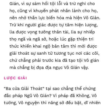
Gián, vì sự sám hối tội lỗi và trừ nghi cho
họ, cũng vì khuyến phát nhân lành cho họ,
nên nhờ thần lực biến hóa mà hiện Vô Gián.
Trừ khi người giác được tự tâm hiện lượng,
lìa được vọng tưởng thân tài, lìa sự nhiếp
thọ ngã và ngã sở, hoặc lúc gặp thiện tri
thức khiến khai ngộ bản tâm thì mới được
giải thoát sự sanh tử tương tục nơi các cõi,
chứ chẳng phải trước kia đã tạo tội Vô gián
mà chẳng bị đọa địa ngục Vô Gián vậy.
LƯỢC GIẢI
“Ba cửa Giải Thoát” tại sao chẳng thể chứng
đắc pháp Ngũ Vô Gián? Vì pháp đã Không, Vô
tướng, Vô nguyện thì năng sở đều bặt, dĩ nhiên