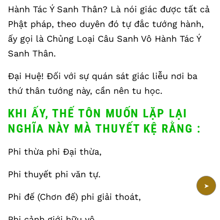
Hành Tác Ý Sanh Thân? Là nói giác được tất cả
Phật pháp, theo duyên đó tự đắc tướng hành,
ấy gọi là Chủng Loại Câu Sanh Vô Hành Tác Ý
Sanh Thân.
Đại Huệ! Đối với sự quán sát giác liễu nơi ba
thứ thân tướng này, cần nên tu học.
KHI ẤY, THẾ TÔN MUỐN LẶP LẠI
NGHĨA NÀY MÀ THUYẾT KỆ RẰNG :
Phi thừa phi Đại thừa,
Phi thuyết phi văn tự.
➤
Phi đế (Chơn đế) phi giải thoát,
Phi cảnh giới hữu vô.