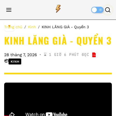
Dark
Mode
▼
Trang chủ
Kinh
KINH LĂNG GIÀ - Quyển 3
KINH LĂNG GIÀ - QUYỂN 3
⌛️ 1 GIỜ 6 PHÚT ĐỌC
28 tháng 7, 2026
PDF
KINH LĂNG
📦
KINH