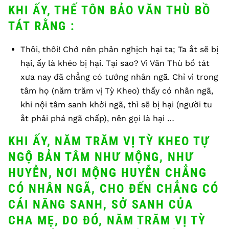
KHI ẤY, THẾ TÔN BẢO VĂN THÙ BỒ
TÁT RẰNG :
Thôi, thôi! Chớ nên phản nghịch hại ta; Ta ắt sẽ bị
hại, ấy là khéo bị hại. Tại sao? Vì Văn Thù bồ tát
xưa nay đã chẳng có tướng nhân ngã. Chỉ vì trong
tâm họ (năm trăm vị Tỳ Kheo) thấy có nhân ngã,
khi nội tâm sanh khởi ngã, thì sẽ bị hại (người tu
ắt phải phá ngã chấp), nên gọi là hại …
KHI ẤY, NĂM TRĂM VỊ TỲ KHEO TỰ
NGỘ BẢN TÂM NHƯ MỘNG, NHƯ
HUYỄN, NƠI MỘNG HUYỄN CHẲNG
CÓ NHÂN NGÃ, CHO ĐẾN CHẲNG CÓ
CÁI NĂNG SANH, SỞ SANH CỦA
CHA MẸ, DO ĐÓ, NĂM TRĂM VỊ TỲ