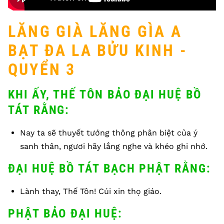
LĂNG GIÀ LĂNG GÌA A
BẠT ĐA LA BỬU KINH -
QUYỂN 3
KHI ẤY, THẾ TÔN BẢO ĐẠI HUỆ BỒ
TÁT RẰNG:
Nay ta sẽ thuyết tướng thông phân biệt của ý
sanh thân, ngươi hãy lắng nghe và khéo ghi nhớ.
ĐẠI HUỆ BỒ TÁT BẠCH PHẬT RẰNG:
Lành thay, Thế Tôn! Cúi xin thọ giáo.
PHẬT BẢO ĐẠI HUỆ: