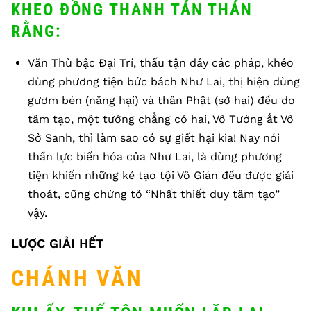
KHEO ĐỒNG THANH TÁN THÁN
RẰNG:
Văn Thù bậc Đại Trí, thấu tận đáy các pháp, khéo
dùng phương tiện bức bách Như Lai, thị hiện dùng
gươm bén (năng hại) và thân Phật (sở hại) đều do
tâm tạo, một tướng chẳng có hai, Vô Tướng ắt Vô
Sở Sanh, thì làm sao có sự giết hại kia! Nay nói
thần lực biến hóa của Như Lai, là dùng phương
tiện khiến những kẻ tạo tội Vô Gián đều được giải
thoát, cũng chứng tỏ “Nhất thiết duy tâm tạo”
vậy.
LƯỢC GIẢI HẾT
CHÁNH VĂN