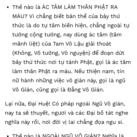
Thế nào là ÁC TÂM LÀM THÂN PHẬT RA
MÁU? Vì chẳng biết bản thể của bảy thứ
thức là do tự tâm biến hiện, chẳng ngoài tự
tướng cộng tướng, nay dùng ác tâm (tâm
mãnh liệt) của Tam Vô Lậu giải thoát
(Không, Vô tướng, Vô nguyện) để đoạn dứt
bảy thứ thức nơi tự tánh Phật, gọi là ác tâm
làm thân Phật ra máu. Nếu thiện nam, tín
nữ hành những việc vô gián này, gọi là ngũ
Vô Gián, cũng gọi là Đẳng Vô Gián.
Lại nữa, Đại Huệ! Có pháp ngoài Ngũ Vô gián,
nay ta sẽ thuyết, ngươi và các Đại bồ tát nghe
nghĩa này rồi, nơi đời vị lai chẳng đọa ngu si.
Thế nào là NGOÀI NGŨ VÔ GIÁN? Nghĩa là