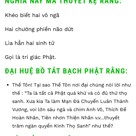
NGHĨA NÀY MÀ THUYẾT KỆ RẰNG:
Khéo biết hai vô ngã
Hai chướng phiền não dứt
Lìa hẳn hai sinh tử
Gọi là tri giác Phật.
ĐẠI HUỆ BỒ TÁT BẠCH PHẬT RẰNG:
Thế Tôn! Tại sao Thế Tôn nơi đại chúng nói lời như
thế : “Ta là tất cả Phật quá khứ và có đủ thứ thọ
sanh. Xưa kia Ta làm Mạn Đà Chuyển Luân Thánh
Vương, voi lớn sáu ngà và chim Anh Võ, Thích Đề
Hoàn Nhân, Tiên nhơn Thiện Nhãn v.v…thuyết
trăm ngàn quyển Kinh Thọ Sanh” như thế?