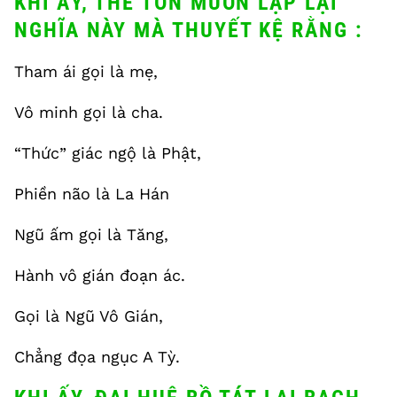
KHI ẤY, THẾ TÔN MUỐN LẶP LẠI
NGHĨA NÀY MÀ THUYẾT KỆ RẰNG :
Tham ái gọi là mẹ,
Vô minh gọi là cha.
“Thức” giác ngộ là Phật,
Phiền não là La Hán
Ngũ ấm gọi là Tăng,
Hành vô gián đoạn ác.
Gọi là Ngũ Vô Gián,
Chẳng đọa ngục A Tỳ.