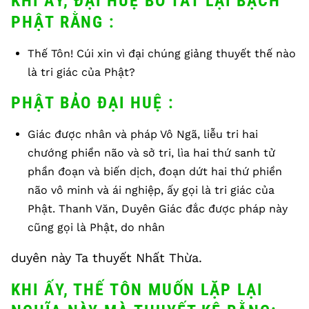
KHI ẤY, ĐẠI HUỆ BỒ TÁT LẠI BẠCH
PHẬT RẰNG :
Thế Tôn! Cúi xin vì đại chúng giảng thuyết thế nào
là tri giác của Phật?
PHẬT BẢO ĐẠI HUỆ :
Giác được nhân và pháp Vô Ngã, liễu tri hai
chướng phiền não và sở tri, lìa hai thứ sanh tử
phần đoạn và biến dịch, đoạn dứt hai thứ phiền
não vô minh và ái nghiệp, ấy gọi là tri giác của
Phật. Thanh Văn, Duyên Giác đắc được pháp này
cũng gọi là Phật, do nhân
duyên này Ta thuyết Nhất Thừa.
KHI ẤY, THẾ TÔN MUỐN LẶP LẠI