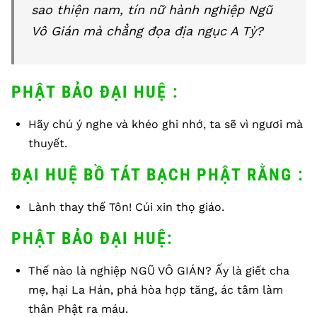
sao thiện nam, tín nữ hành nghiệp Ngũ
Vô Gián mà chẳng đọa địa ngục A Tỳ?
PHẬT BẢO ĐẠI HUỆ :
Hãy chú ý nghe và khéo ghi nhớ, ta sẽ vì ngươi mà
thuyết.
ĐẠI HUỆ BỒ TÁT BẠCH PHẬT RẰNG :
Lành thay thế Tôn! Cúi xin thọ giáo.
PHẬT BẢO ĐẠI HUỆ:
Thế nào là nghiệp NGŨ VÔ GIÁN? Ấy là giết cha
mẹ, hại La Hán, phá hòa hợp tăng, ác tâm làm
thân Phật ra máu.