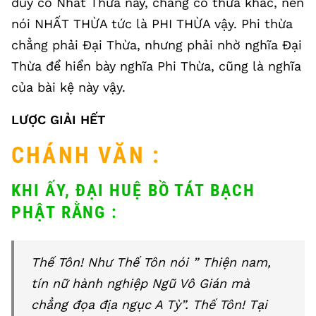
duy có Nhất Thừa này, chẳng có thừa khác, nên
nói NHẤT THỪA tức là PHI THỪA vậy. Phi thừa
chẳng phải Đại Thừa, nhưng phải nhờ nghĩa Đại
Thừa để hiển bày nghĩa Phi Thừa, cũng là nghĩa
của bài kệ này vậy.
LƯỢC GIẢI HẾT
CHÁNH VĂN :
KHI ẤY, ĐẠI HUỆ BỒ TÁT BẠCH
PHẬT RẰNG :
Thế Tôn! Như Thế Tôn nói ” Thiện nam,
tín nữ hành nghiệp Ngũ Vô Gián mà
chẳng đọa địa ngục A Tỳ”. Thế Tôn! Tại